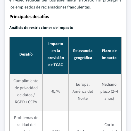
en video reducen demostrablemente la rotación al proteger a
los empleados de reclamaciones fraudulentas.
Principales desafíos
Análisis de restricciones de impacto
Impacto
en la
Relevancia
Plazo de
Desafío
previsión
geográfica
impacto
de TCAC
Cumplimiento
Europa,
Mediano
de privacidad
-0,7%
América del
plazo (2–4
de datos /
Norte
años)
RGPD / CCPA
Problemas de
calidad del
Corto