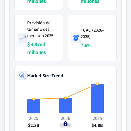
millones
millones
Previsión de
tamaño del
TCAC (2026–
mercado 2035
2035)
$ 4.8 mil
7.6%
millones
Market Size Trend
2025
2026
2035
$2.3B
$2.5B
$4.8B