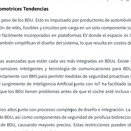
tomotrices Tendencias
el peso de los BDU. Esto es impulsado por productores de automóvi
ión de relés, fusibles y circuitos pre-carga en un solo componente si
ácilmente incorporados en plataformas EV donde el espacio es l
ambién simplifican el diseño del sistema, lo que resulta en costos 
icas avanzadas que están cada vez más integradas en BDUs. Existe
 sensores inteligentes y tecnología de comunicaciones para BD
rectamente con BMS para permitir medidas de seguridad proactivas y
urgimiento de Inteligencia Artificial junto con IoT ha facilitado la 
que los BDU tienen problemas antes de que el coche esté incluso 
cios altos junto con procesos complejos de diseño e integración. L
ga de BDU, así como componentes de seguridad de pirofusa bidirecci
 de BDU, causando mayores precios. Estas restricciones pueden ob