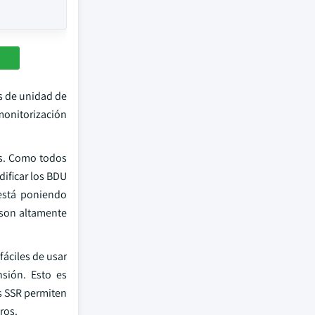
s de unidad de
monitorización
s. Como todos
dificar los BDU
está poniendo
 son altamente
fáciles de usar
sión. Esto es
os SSR permiten
ros.