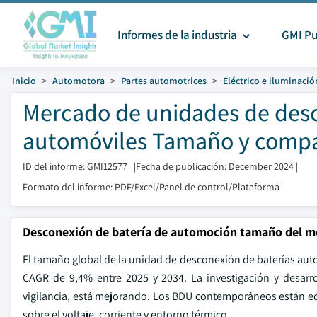
Informes de la industria
GMI Pu
Inicio
Automotora
Partes automotrices
Eléctrico e iluminació
Mercado de unidades de desc
automóviles Tamaño y compar
ID del informe: GMI12577
|
Fecha de publicación: December 2024
|
Formato del informe: PDF/Excel/Panel de control/Plataforma
Desconexión de batería de automoción tamaño del 
El tamaño global de la unidad de desconexión de baterías auto
CAGR de 9,4% entre 2025 y 2034. La investigación y desarro
vigilancia, está mejorando. Los BDU contemporáneos están e
sobre el voltaje, corriente y entorno térmico.