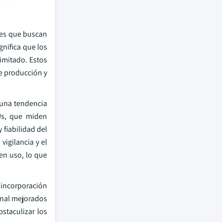
les que buscan
gnifica que los
imitado. Estos
de producción y
 una tendencia
Us, que miden
 fiabilidad del
vigilancia y el
en uso, lo que
a incorporación
onal mejorados
staculizar los