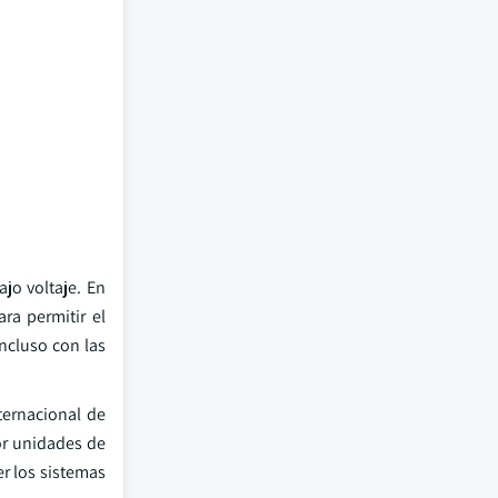
jo voltaje. En
a permitir el
Incluso con las
ternacional de
or unidades de
er los sistemas