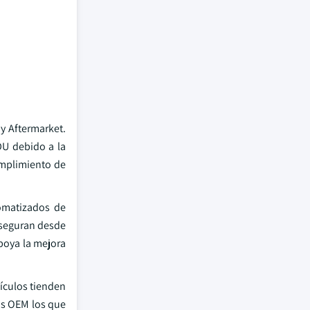
y Aftermarket.
DU debido a la
umplimiento de
omatizados de
aseguran desde
poya la mejora
ículos tienden
os OEM los que