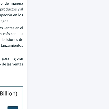
ado de manera
 productos y al
ipación en los
uegos.
as ventas en el
vez más canales
r decisiones de
y lanzamientos
r para mejorar
o de las ventas