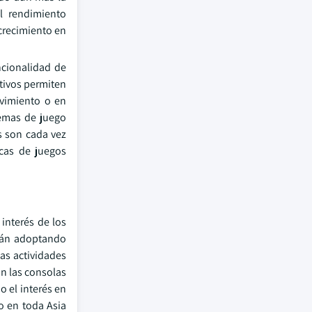
l rendimiento
 crecimiento en
ncionalidad de
itivos permiten
ovimiento o en
temas de juego
s son cada vez
cas de juegos
 interés de los
stán adoptando
las actividades
on las consolas
 el interés en
o en toda Asia