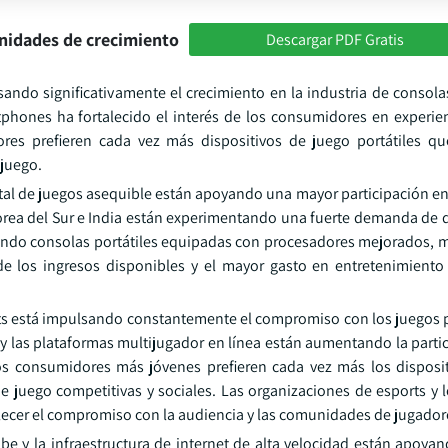
nidades de crecimiento
Descargar PDF Gratis
ando significativamente el crecimiento en la industria de consolas
tphones ha fortalecido el interés de los consumidores en experie
ores prefieren cada vez más dispositivos de juego portátiles q
 juego.
ital de juegos asequible están apoyando una mayor participación en
rea del Sur e India están experimentando una fuerte demanda de d
ciendo consolas portátiles equipadas con procesadores mejorados, 
de los ingresos disponibles y el mayor gasto en entretenimiento 
orts está impulsando constantemente el compromiso con los juegos p
 y las plataformas multijugador en línea están aumentando la parti
os consumidores más jóvenes prefieren cada vez más los disposi
 juego competitivas y sociales. Las organizaciones de esports y l
lecer el compromiso con la audiencia y las comunidades de jugador
ube y la infraestructura de internet de alta velocidad están apoya