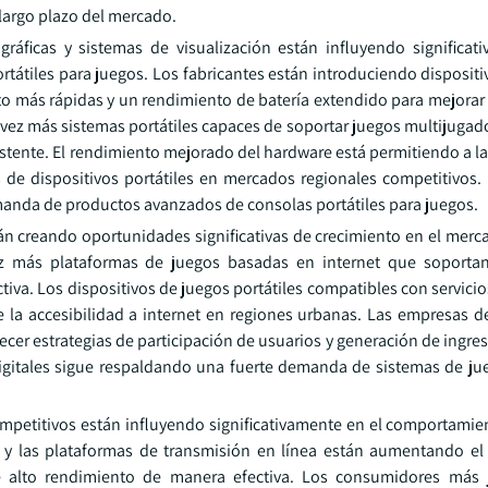
 largo plazo del mercado.
ráficas y sistemas de visualización están influyendo significat
tátiles para juegos. Los fabricantes están introduciendo disposit
to más rápidas y un rendimiento de batería extendido para mejorar
 vez más sistemas portátiles capaces de soportar juegos multijugad
stente. El rendimiento mejorado del hardware está permitiendo a l
s de dispositivos portátiles en mercados regionales competitivos.
manda de productos avanzados de consolas portátiles para juegos.
stán creando oportunidades significativas de crecimiento en el mer
ez más plataformas de juegos basadas en internet que soportan
tiva. Los dispositivos de juegos portátiles compatibles con servici
la accesibilidad a internet en regiones urbanas. Las empresas d
cer estrategias de participación de usuarios y generación de ingre
igitales sigue respaldando una fuerte demanda de sistemas de jue
competitivos están influyendo significativamente en el comportami
 y las plataformas de transmisión en línea están aumentando el 
de alto rendimiento de manera efectiva. Los consumidores más 