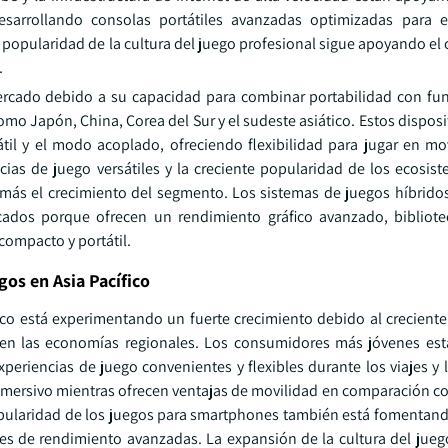
esarrollando consolas portátiles avanzadas optimizadas para e
 popularidad de la cultura del juego profesional sigue apoyando el
.
rcado debido a su capacidad para combinar portabilidad con fu
mo Japón, China, Corea del Sur y el sudeste asiático. Estos dispos
til y el modo acoplado, ofreciendo flexibilidad para jugar en m
ias de juego versátiles y la creciente popularidad de los ecosis
más el crecimiento del segmento. Los sistemas de juegos híbrido
ados porque ofrecen un rendimiento gráfico avanzado, bibliote
compacto y portátil.
gos en Asia Pacífico
fico está experimentando un fuerte crecimiento debido al creciente
s en las economías regionales. Los consumidores más jóvenes e
periencias de juego convenientes y flexibles durante los viajes y 
 inmersivo mientras ofrecen ventajas de movilidad en comparación c
opularidad de los juegos para smartphones también está fomentando
es de rendimiento avanzadas. La expansión de la cultura del jueg