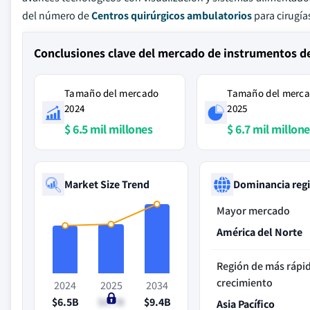
del número de
Centros quirúrgicos ambulatorios
para cirugía
Conclusiones clave del mercado de instrumentos d
Tamaño del mercado
Tamaño del merc
2024
2025
$ 6.5 mil millones
$ 6.7 mil millon
Market Size Trend
Dominancia reg
Mayor mercado
América del Norte
Región de más rápi
crecimiento
2024
2025
2034
$6.5B
$6.7B
$9.4B
Asia Pacífico