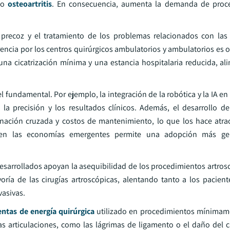
mo
osteoartritis
. En consecuencia, aumenta la demanda de proc
precoz y el tratamiento de los problemas relacionados con las 
rencia por los centros quirúrgicos ambulatorios y ambulatorios es 
una cicatrización mínima y una estancia hospitalaria reducida, al
ndamental. Por ejemplo, la integración de la robótica y la IA en l
a precisión y los resultados clínicos. Además, el desarrollo d
nación cruzada y costos de mantenimiento, lo que los hace atrac
io en las economías emergentes permite una adopción más ge
esarrollados apoyan la asequibilidad de los procedimientos artrosc
oría de las cirugías artroscópicas, alentando tanto a los pacien
vasivas.
ntas de energía quirúrgica
utilizado en procedimientos mínimame
as articulaciones, como las lágrimas de ligamento o el daño del ca