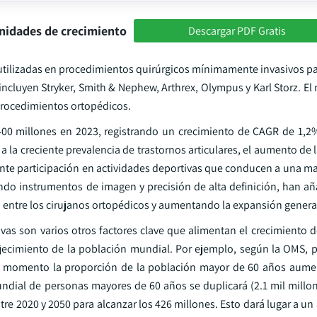
nidades de crecimiento
Descargar PDF Gratis
tilizadas en procedimientos quirúrgicos mínimamente invasivos para
s incluyen Stryker, Smith & Nephew, Arthrex, Olympus y Karl Storz. E
 procedimientos ortopédicos.
00 millones en 2023, registrando un crecimiento de CAGR de 1,2
 a la creciente prevalencia de trastornos articulares, el aumento d
nte participación en actividades deportivas que conducen a una ma
ando instrumentos de imagen y precisión de alta definición, han a
entre los cirujanos ortopédicos y aumentando la expansión genera
tivas son varios otros factores clave que alimentan el crecimiento
ejecimiento de la población mundial. Por ejemplo, según la OMS, p
e momento la proporción de la población mayor de 60 años aumen
undial de personas mayores de 60 años se duplicará (2.1 mil millon
re 2020 y 2050 para alcanzar los 426 millones. Esto dará lugar a u