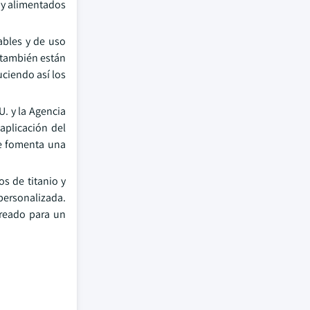
s y alimentados
ables y de uso
s también están
ciendo así los
. y la Agencia
aplicación del
ue fomenta una
s de titanio y
ersonalizada.
creado para un