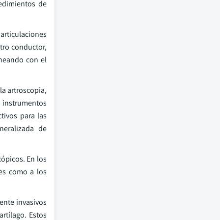
edimientos de
articulaciones
otro conductor,
ineando con el
a artroscopia,
e instrumentos
tivos para las
neralizada de
ópicos. En los
tes como a los
nte invasivos
rtílago. Estos