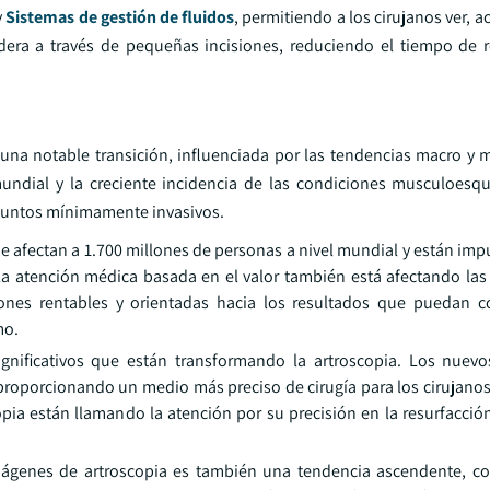
y
Sistemas de gestión de fluidos
, permitiendo a los cirujanos ver, a
adera a través de pequeñas incisiones, reduciendo el tiempo de 
una notable transición, influenciada por las tendencias macro y m
ndial y la creciente incidencia de las condiciones musculoesqu
juntos mínimamente invasivos.
afectan a 1.700 millones de personas a nivel mundial y están imp
 la atención médica basada en el valor también está afectando las
nes rentables y orientadas hacia los resultados que puedan co
mo.
significativos que están transformando la artroscopia. Los nuev
roporcionando un medio más preciso de cirugía para los cirujanos
opia están llamando la atención por su precisión en la resurfacció
n imágenes de artroscopia es también una tendencia ascendente, c