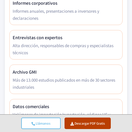
Informes corporativos
Informes anuales, presentaciones a inversores y
declaraciones
Entrevistas con expertos
Alta dirección, responsables de compras y especialistas
técnicos
Archivo GMI
Más de 13.000 estudios publicados en más de 30 sectores
industriales
Datos comerciales
Volúmenes de importación/exportación, códigos HS y
registros aduaneros
Llámanos
Descargar PDF Gratis