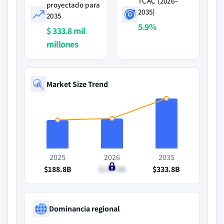
TCAC (2026–
proyectado para
2035)
2035
5.9%
$ 333.8 mil
millones
Market Size Trend
2025
2026
2035
$188.8B
$199.9B
$333.8B
Dominancia regional