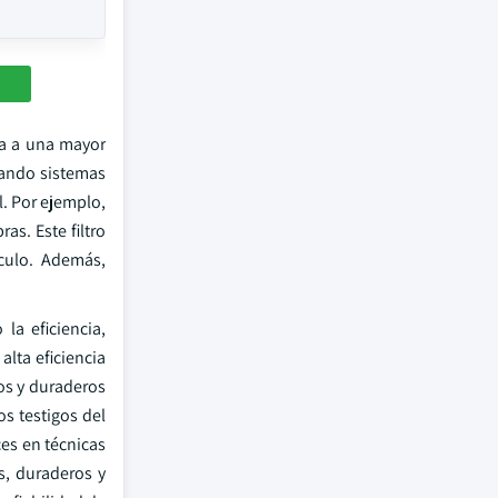
va a una mayor
grando sistemas
l. Por ejemplo,
s. Este filtro
culo. Además,
la eficiencia,
alta eficiencia
ros y duraderos
os testigos del
es en técnicas
s, duraderos y