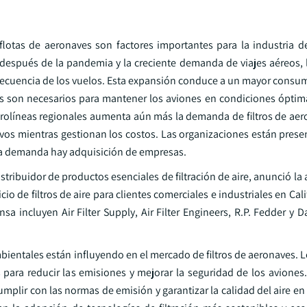
lotas de aeronaves son factores importantes para la industria de 
n después de la pandemia y la creciente demanda de viajes aéreos,
frecuencia de los vuelos. Esta expansión conduce a un mayor consu
zos son necesarios para mantener los aviones en condiciones óptim
erolíneas regionales aumenta aún más la demanda de filtros de aer
vos mientras gestionan los costos. Las organizaciones están prese
 la demanda hay adquisición de empresas.
istribuidor de productos esenciales de filtración de aire, anunció la
io de filtros de aire para clientes comerciales e industriales en Calif
a incluyen Air Filter Supply, Air Filter Engineers, R.P. Fedder y 
bientales están influyendo en el mercado de filtros de aeronaves. 
 para reducir las emisiones y mejorar la seguridad de los aviones
cumplir con las normas de emisión y garantizar la calidad del aire en