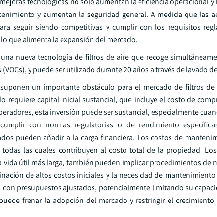
ejoras tecnológicas no sólo aumentan la eficiencia operacional y l
enimiento y aumentan la seguridad general. A medida que las ae
ara seguir siendo competitivas y cumplir con los requisitos regl
 lo que alimenta la expansión del mercado.
 una nueva tecnología de filtros de aire que recoge simultáneame
VOCs), y puede ser utilizado durante 20 años a través de lavado d
 suponen un importante obstáculo para el mercado de filtros de
equiere capital inicial sustancial, que incluye el costo de compra
operadores, esta inversión puede ser sustancial, especialmente cua
ra cumplir con normas regulatorias o de rendimiento específica
nzados pueden añadir a la carga financiera. Los costos de manten
todas las cuales contribuyen al costo total de la propiedad. Los f
a vida útil más larga, también pueden implicar procedimientos de
nación de altos costos iniciales y la necesidad de mantenimiento
 con presupuestos ajustados, potencialmente limitando su capacid
ro puede frenar la adopción del mercado y restringir el crecimient