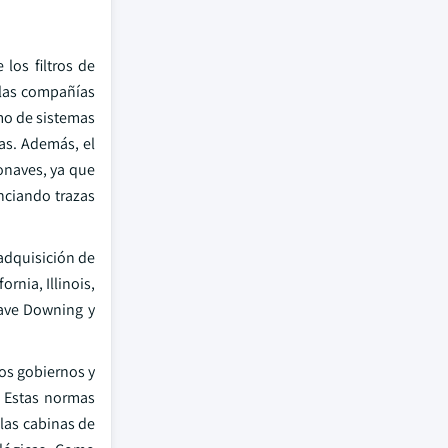
los filtros de
 las compañías
mo de sistemas
as. Además, el
onaves, ya que
nciando trazas
 adquisición de
ornia, Illinois,
Dave Downing y
Los gobiernos y
. Estas normas
 las cabinas de