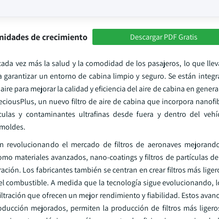
nidades de crecimiento
Descargar PDF Gratis
cada vez más la salud y la comodidad de los pasajeros, lo que lle
ara garantizar un entorno de cabina limpio y seguro. Se están inte
re para mejorar la calidad y eficiencia del aire de cabina en genera
ousPlus, un nuevo filtro de aire de cabina que incorpora nanofibra
culas y contaminantes ultrafinas desde fuera y dentro del vehí
 moldes.
án revolucionando el mercado de filtros de aeronaves mejorando 
omo materiales avanzados, nano-coatings y filtros de partículas de 
ación. Los fabricantes también se centran en crear filtros más lige
del combustible. A medida que la tecnología sigue evolucionando, l
ración que ofrecen un mejor rendimiento y fiabilidad. Estos avanc
roducción mejorados, permiten la producción de filtros más ligero