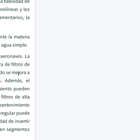
a fiabilidad de
rolíneas y los
amentarios, la
nte la materia
e agua simple.
 aeronaves. La
 de filtros de
ndo se mejora a
s. Además, el
imiento pueden
iltros de alta
 mantenimiento
 regular puede
ad de invertir
o en segmentos