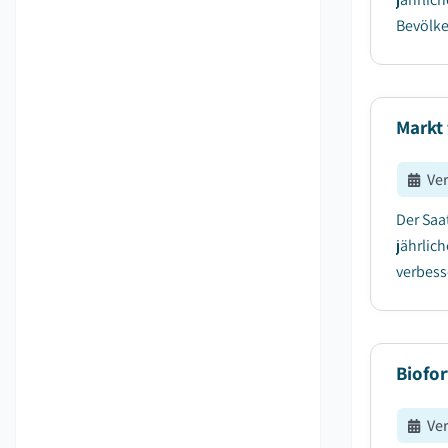
Bevölke
Markt
Ve
Der Saa
jährlic
verbesse
Biofor
Ve