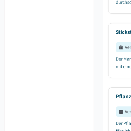
durchsc
Sticks
Ve
Der Mar
mit ein
Pflan
Ve
Der Pfl
jährlic