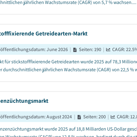
hnittlichen jährlichen Wachstumsrate (CAGR) von 5,7 % wachsen....
tofffixierende Getreidearten-Markt
röffentlichungsdatum
:
June 2026
|
Seiten
:
190
|
CAGR:
22.5
kt für stickstofffixierende Getreidearten wurde 2025 auf 78,3 Milli
er durchschnittlichen jährlichen Wachstumsrate (CAGR) von 22,5 % w
zenzüchtungsmarkt
röffentlichungsdatum
:
August 2024
|
Seiten
:
200
|
CAGR:
12.
anzenzüchtungsmarkt wurde 2025 auf 18,8 Milliarden US-Dollar gesc
hen Wachstumsrate (CAGR) von 12,8 % wachsen, bedingt durch die s