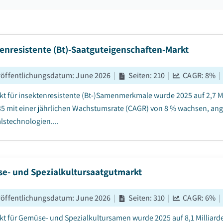
enresistente (Bt)-Saatguteigenschaften-Markt
röffentlichungsdatum
:
June 2026
|
Seiten
:
210
|
CAGR:
8
%
|
kt für insektenresistente (Bt-)Samenmerkmale wurde 2025 auf 2,7 Mi
5 mit einer jährlichen Wachstumsrate (CAGR) von 8 % wachsen, an
stechnologien....
e- und Spezialkultursaatgutmarkt
röffentlichungsdatum
:
June 2026
|
Seiten
:
310
|
CAGR:
6
%
|
kt für Gemüse- und Spezialkultursamen wurde 2025 auf 8,1 Milliard