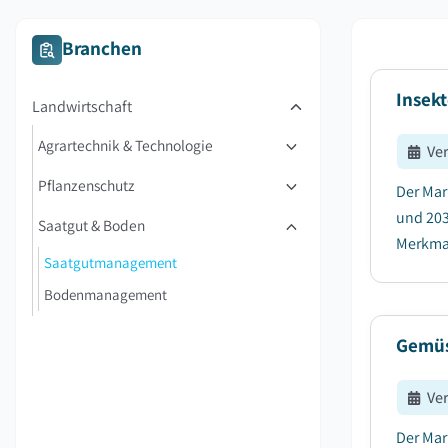
Branchen
Insekt
Landwirtschaft
Agrartechnik & Technologie
Ve
Pflanzenschutz
Der Mar
und 203
Saatgut & Boden
Merkmal
Saatgutmanagement
Bodenmanagement
Gemüs
Ve
Der Mar