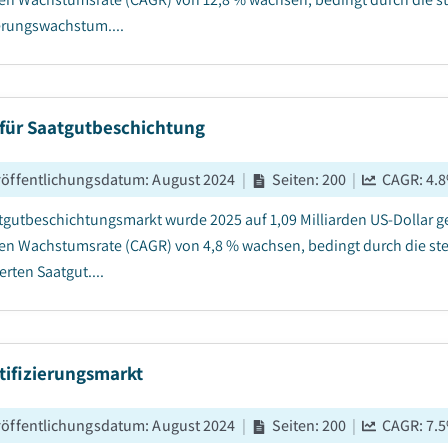
rungswachstum....
 für Saatgutbeschichtung
röffentlichungsdatum
:
August 2024
|
Seiten
:
200
|
CAGR:
4.8
tgutbeschichtungsmarkt wurde 2025 auf 1,09 Milliarden US-Dollar g
hen Wachstumsrate (CAGR) von 4,8 % wachsen, bedingt durch die st
rten Saatgut....
tifizierungsmarkt
röffentlichungsdatum
:
August 2024
|
Seiten
:
200
|
CAGR:
7.5