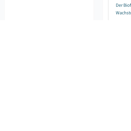
Der Bio
Wachstu
Markt 
Ve
Der glo
neueste
Milliar
Getre
Ve