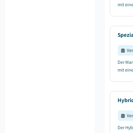
mit ein
Spezi
Ve
Der Mar
mit ein
Hybri
Ve
Der Hyb