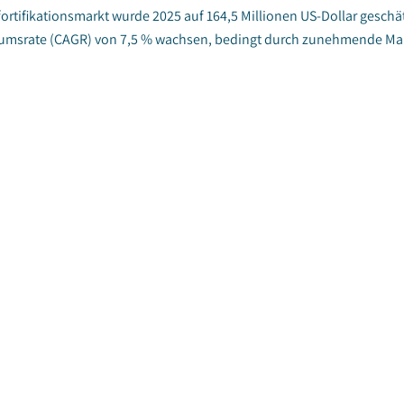
fortifikationsmarkt wurde 2025 auf 164,5 Millionen US-Dollar geschä
msrate (CAGR) von 7,5 % wachsen, bedingt durch zunehmende Man
für Vermehrungsmaterialien für Spezialkulturen
röffentlichungsdatum
:
October 2025
|
Seiten
:
210
|
CAGR:
7.
bale Markt fur Spezialkulturen-Vermehrungsmaterialien wurde 2024 a
n Bericht von Global Market Insights Inc. wird der Markt voraussichtl
den US-Dollar im Jahr 2034 wachsen, mit...
ideanbau-Markt
röffentlichungsdatum
:
October 2025
|
Seiten
:
210
|
CAGR:
3.