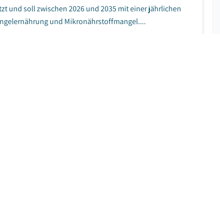
tzt und soll zwischen 2026 und 2035 mit einer jährlichen
gelernährung und Mikronährstoffmangel....
KOSTENLOSES PDF HERUNTERLADEN
8
%
|
Prognosezeitraum
:
2025 - 2034
uf 1,95 Milliarden US-Dollar geschatzt. Laut dem
ich von 2,09 Milliarden US-Dollar im Jahr 2025 auf 3,86
KOSTENLOSES PDF HERUNTERLADEN
4
%
|
Prognosezeitraum
:
2025 - 2034