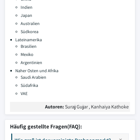
Indien
Japan
Australien
Südkorea
Lateinamerika
Brasilien
Mexiko
Argentinien
Naher Osten und Afrika
Saudi Arabien
Südafrika
VAE
Autoren:
Suraj Gujar , Kanhaiya Kathoke
Häufig gestellte Fragen(FAQ):