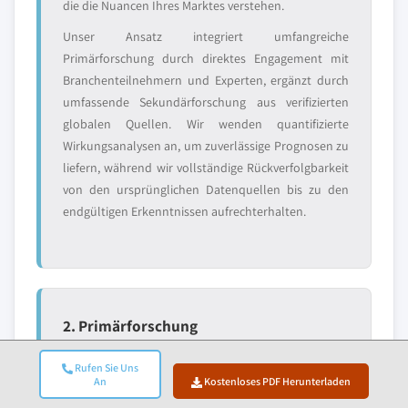
die die Nuancen Ihres Marktes verstehen.
Unser Ansatz integriert umfangreiche
Primärforschung durch direktes Engagement mit
Branchenteilnehmern und Experten, ergänzt durch
umfassende Sekundärforschung aus verifizierten
globalen Quellen. Wir wenden quantifizierte
Wirkungsanalysen an, um zuverlässige Prognosen zu
liefern, während wir vollständige Rückverfolgbarkeit
von den ursprünglichen Datenquellen bis zu den
endgültigen Erkenntnissen aufrechterhalten.
2. Primärforschung
Die Primärforschung bildet das Rückgrat unserer
Rufen Sie Uns
Methodik und trägt nahezu 80% zu den
An
Kostenloses PDF Herunterladen
Gesamterkenntnissen bei. Sie umfasst direktes