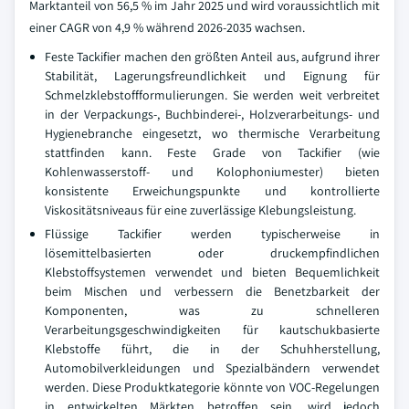
Marktanteil von 56,5 % im Jahr 2025 und wird voraussichtlich mit
einer CAGR von 4,9 % während 2026-2035 wachsen.
Feste Tackifier machen den größten Anteil aus, aufgrund ihrer
Stabilität, Lagerungsfreundlichkeit und Eignung für
Schmelzklebstoffformulierungen. Sie werden weit verbreitet
in der Verpackungs-, Buchbinderei-, Holzverarbeitungs- und
Hygienebranche eingesetzt, wo thermische Verarbeitung
stattfinden kann. Feste Grade von Tackifier (wie
Kohlenwasserstoff- und Kolophoniumester) bieten
konsistente Erweichungspunkte und kontrollierte
Viskositätsniveaus für eine zuverlässige Klebungsleistung.
Flüssige Tackifier werden typischerweise in
lösemittelbasierten oder druckempfindlichen
Klebstoffsystemen verwendet und bieten Bequemlichkeit
beim Mischen und verbessern die Benetzbarkeit der
Komponenten, was zu schnelleren
Verarbeitungsgeschwindigkeiten für kautschukbasierte
Klebstoffe führt, die in der Schuhherstellung,
Automobilverkleidungen und Spezialbändern verwendet
werden. Diese Produktkategorie könnte von VOC-Regelungen
in entwickelten Märkten betroffen sein, wird jedoch