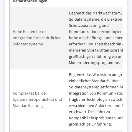
Herausforderungen
Begrenzt das Marktwachstum, da 
Soldatensysteme, die Elektronik,
Schutzausrüstung und
Hohe Kosten für die
Kommunikationstechnologien komb
Integration fortschrittlicher
hohe Anschaffungs- und Lebenszyk
Soldatensysteme
erfordern. Haushaltsbeschränkunge
mehreren Streitkräften schränken d
großflächige Einführung ein und v
Modernisierungsprogramme.
Begrenzt das Wachstum aufgrund f
einheitlicher Standards über
Soldatensystemplattformen hinweg,
Komplexität bei der
Integration von Kommunikation, S
Systeminteroperabilität und
tragbarer Technologien zwischen
Standardisierung
verschiedenen Anbietern und Streit
erschwert. Dies führt zu
Kompatibilitätsproblemen und verz
großflächige Einführung.