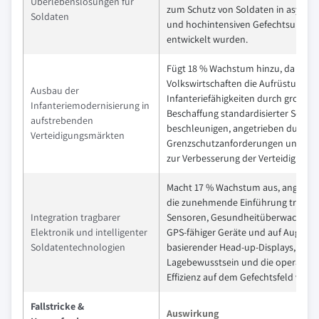
Überlebenslösungen für
zum Schutz von Soldaten in asymm
Soldaten
und hochintensiven Gefechtsumge
entwickelt wurden.
Fügt 18 % Wachstum hinzu, da aufs
Volkswirtschaften die Aufrüstung de
Ausbau der
Infanteriefähigkeiten durch groß an
Infanteriemodernisierung in
Beschaffung standardisierter Solda
aufstrebenden
beschleunigen, angetrieben durch
Verteidigungsmärkten
Grenzschutzanforderungen und P
zur Verbesserung der Verteidigungsf
Macht 17 % Wachstum aus, angetrie
die zunehmende Einführung tragba
Integration tragbarer
Sensoren, Gesundheitüberwachung
Elektronik und intelligenter
GPS-fähiger Geräte und auf Augmen
Soldatentechnologien
basierender Head-up-Displays, die d
Lagebewusstsein und die operation
Effizienz auf dem Gefechtsfeld verbe
Fallstricke &
Auswirkung