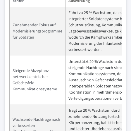
Fahrer
Auswirkung
Führt zu 25 % Wachstum, da es die 
integrierter Soldatensysteme beschl
Zunehmender Fokus auf
Schutzausrüstung, Kommunikation
Modernisierungsprogramme
Lagebewusstseinswerkzeuge kombin
für Soldaten
wodurch die Kampfwirksamkeit und
Modernisierung der Infanteriekräfte
verbessert werden.
Unterstützt 20 % Wachstum durch d
steigende Nachfrage nach sicheren d
Steigende Akzeptanz
Kommunikationssystemen, dem Echt
netzwerkzentrischer
Austausch von Gefechtsfelddaten 
Gefechtsfeld-
interoperablen Soldatennetzwerken,
Kommunikationssysteme
Koordination in mehrdimensionale
Verteidigungsoperationen verbesser
Trägt zu 20 % Wachstum durch die
zunehmende Nutzung fortschrittlic
Wachsende Nachfrage nach
Körperpanzerung, ballistischer Sch
verbesserten
und leichter Überlebensausrüstung 