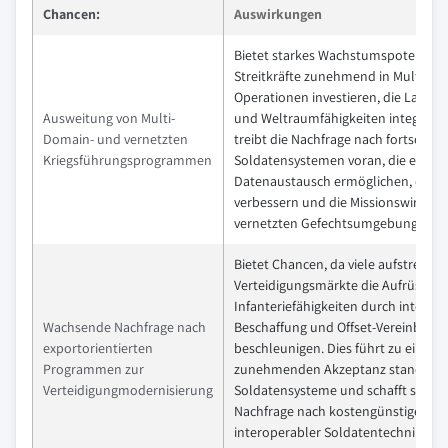
Chancen:
Auswirkungen
Bietet starkes Wachstumspotenzial,
Streitkräfte zunehmend in Multi-Do
Operationen investieren, die Land-, L
Ausweitung von Multi-
und Weltraumfähigkeiten integriere
Domain- und vernetzten
treibt die Nachfrage nach fortschritt
Kriegsführungsprogrammen
Soldatensystemen voran, die einen
Datenaustausch ermöglichen, die K
verbessern und die Missionswirksam
vernetzten Gefechtsumgebungen st
Bietet Chancen, da viele aufstreben
Verteidigungsmärkte die Aufrüstung
Infanteriefähigkeiten durch interna
Wachsende Nachfrage nach
Beschaffung und Offset-Vereinbaru
exportorientierten
beschleunigen. Dies führt zu einer
Programmen zur
zunehmenden Akzeptanz standardis
Verteidigungmodernisierung
Soldatensysteme und schafft skalie
Nachfrage nach kostengünstiger un
interoperabler Soldatentechnik in 