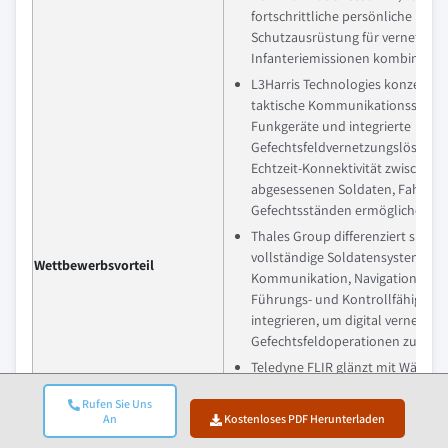
fortschrittliche persönliche
Schutzausrüstung für vernetzte
Infanteriemissionen kombinieren
L3Harris Technologies konzentrier
taktische Kommunikationssystem
Funkgeräte und integrierte
Gefechtsfeldvernetzungslösungen
Echtzeit-Konnektivität zwischen
abgesessenen Soldaten, Fahrze
Gefechtsständen ermöglichen.
Thales Group differenziert sich d
vollständige Soldatensysteme, di
Wettbewerbsvorteil
Kommunikation, Navigation, Opt
Führungs- und Kontrollfähigkeit
integrieren, um digital vernetzte
Gefechtsfeldoperationen zu unte
Teledyne FLIR glänzt mit Wärmeb
Nachtsichtgeräten, Überwachun
Rufen Sie Uns
und Aufklärungstechnologien, di
An
Kostenloses PDF Herunterladen
Zielerfassung, Lagewahrnehmun