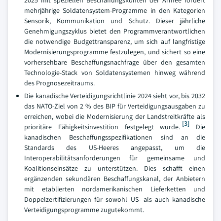
2025 mit speziellen Beschaffungskonten der Armee fördert
mehrjährige Soldatensystem-Programme in den Kategorien
Sensorik, Kommunikation und Schutz. Dieser jährliche
Genehmigungszyklus bietet den Programmverantwortlichen
die notwendige Budgettransparenz, um sich auf langfristige
Modernisierungsprogramme festzulegen, und sichert so eine
vorhersehbare Beschaffungsnachfrage über den gesamten
Technologie-Stack von Soldatensystemen hinweg während
des Prognosezeitraums.
Die kanadische Verteidigungsrichtlinie 2024 sieht vor, bis 2032
das NATO-Ziel von 2 % des BIP für Verteidigungsausgaben zu
erreichen, wobei die Modernisierung der Landstreitkräfte als
[3]
prioritäre Fähigkeitsinvestition festgelegt wurde.
Die
kanadischen Beschaffungsspezifikationen sind an die
Standards des US-Heeres angepasst, um die
Interoperabilitätsanforderungen für gemeinsame und
Koalitionseinsätze zu unterstützen. Dies schafft einen
ergänzenden sekundären Beschaffungskanal, der Anbietern
mit etablierten nordamerikanischen Lieferketten und
Doppelzertifizierungen für sowohl US- als auch kanadische
Verteidigungsprogramme zugutekommt.