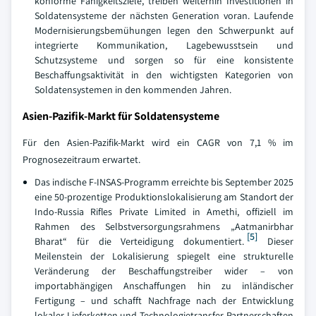
konforme Fähigkeitsziele, treiben weiterhin Investitionen in
Soldatensysteme der nächsten Generation voran. Laufende
Modernisierungsbemühungen legen den Schwerpunkt auf
integrierte Kommunikation, Lagebewusstsein und
Schutzsysteme und sorgen so für eine konsistente
Beschaffungsaktivität in den wichtigsten Kategorien von
Soldatensystemen in den kommenden Jahren.
Asien-Pazifik-Markt für Soldatensysteme
Für den Asien-Pazifik-Markt wird ein CAGR von 7,1 % im
Prognosezeitraum erwartet.
Das indische F-INSAS-Programm erreichte bis September 2025
eine 50-prozentige Produktionslokalisierung am Standort der
Indo-Russia Rifles Private Limited in Amethi, offiziell im
Rahmen des Selbstversorgungsrahmens „Aatmanirbhar
[5]
Bharat“ für die Verteidigung dokumentiert.
Dieser
Meilenstein der Lokalisierung spiegelt eine strukturelle
Veränderung der Beschaffungstreiber wider – von
importabhängigen Anschaffungen hin zu inländischer
Fertigung – und schafft Nachfrage nach der Entwicklung
lokaler Lieferketten und Technologietransfer-Partnerschaften