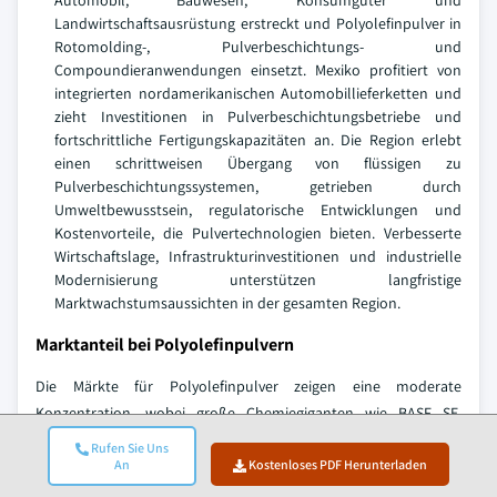
Automobil, Bauwesen, Konsumgüter und
Landwirtschaftsausrüstung erstreckt und Polyolefinpulver in
Rotomolding-, Pulverbeschichtungs- und
Compoundieranwendungen einsetzt. Mexiko profitiert von
integrierten nordamerikanischen Automobillieferketten und
zieht Investitionen in Pulverbeschichtungsbetriebe und
fortschrittliche Fertigungskapazitäten an. Die Region erlebt
einen schrittweisen Übergang von flüssigen zu
Pulverbeschichtungssystemen, getrieben durch
Umweltbewusstsein, regulatorische Entwicklungen und
Kostenvorteile, die Pulvertechnologien bieten. Verbesserte
Wirtschaftslage, Infrastrukturinvestitionen und industrielle
Modernisierung unterstützen langfristige
Marktwachstumsaussichten in der gesamten Region.
Marktanteil bei Polyolefinpulvern
Die Märkte für Polyolefinpulver zeigen eine moderate
Konzentration, wobei große Chemiegiganten wie BASF SE,
LyondellBasell Industries N.V., SABIC, Braskem S.A. und Westlake
Rufen Sie Uns
An
Kostenloses PDF Herunterladen
Chemical Corporation zusammen 51,3 % des Marktanteils
halten, wobei BASF SE 2025 mit 14,8 % Marktanteil führt. Die