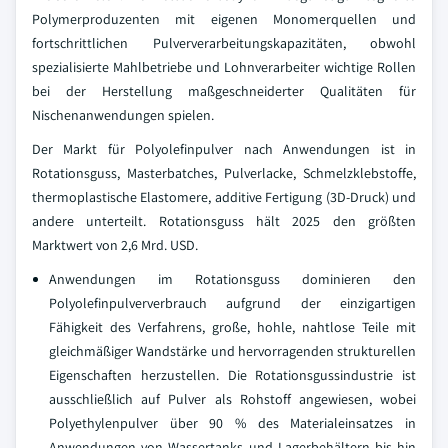
Polymerproduzenten mit eigenen Monomerquellen und
fortschrittlichen Pulververarbeitungskapazitäten, obwohl
spezialisierte Mahlbetriebe und Lohnverarbeiter wichtige Rollen
bei der Herstellung maßgeschneiderter Qualitäten für
Nischenanwendungen spielen.
Der Markt für Polyolefinpulver nach Anwendungen ist in
Rotationsguss, Masterbatches, Pulverlacke, Schmelzklebstoffe,
thermoplastische Elastomere, additive Fertigung (3D-Druck) und
andere unterteilt. Rotationsguss hält 2025 den größten
Marktwert von 2,6 Mrd. USD.
Anwendungen im Rotationsguss dominieren den
Polyolefinpulververbrauch aufgrund der einzigartigen
Fähigkeit des Verfahrens, große, hohle, nahtlose Teile mit
gleichmäßiger Wandstärke und hervorragenden strukturellen
Eigenschaften herzustellen. Die Rotationsgussindustrie ist
ausschließlich auf Pulver als Rohstoff angewiesen, wobei
Polyethylenpulver über 90 % des Materialeinsatzes in
Anwendungen von Wassertanks und Lagerbehältern bis hin