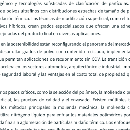
nico y tecnologías sofisticadas de clasificación de partícula
e polvos ultrafinos con distribuciones estrechas de tamaño de pa
adación térmica. Las técnicas de modificación superficial, como el 
olvos híbridos, crean grados especializados que ofrecen una adhe
joradas del producto final en diversas aplicaciones.
is en la sostenibilidad están reconfigurando el panorama del merca
 desarrollar grados de polvo con contenido reciclado, implement
ue permitan aplicaciones de recubrimiento sin COV. La transición 
celera en los sectores automotriz, arquitectónico e industrial, im
seguridad laboral y las ventajas en el costo total de propiedad q
ios pasos críticos, como la selección del polímero, la molienda o pr
rficial, las pruebas de calidad y el envasado. Existen múltiples 
 los métodos principales la molienda mecánica, la molienda cr
tiliza nitrógeno líquido para enfriar los materiales poliméricos p
da fina sin aglomeración de partículas ni daño térmico. Los enfoque
ión y la precipitación con fluidos supercríticos, ofrecen ventaj