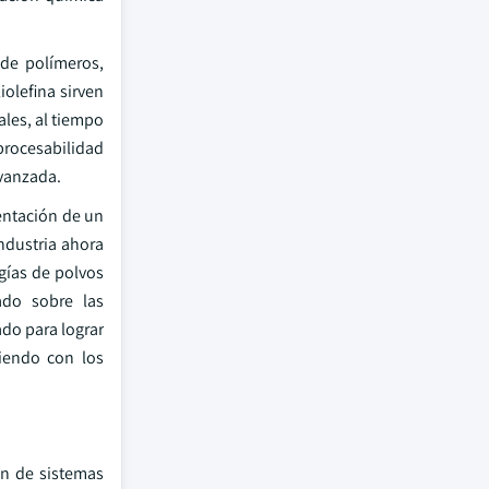
 de polímeros,
olefina sirven
ales, al tiempo
procesabilidad
avanzada.
entación de un
industria ahora
gías de polvos
ado sobre las
ado para lograr
liendo con los
ón de sistemas