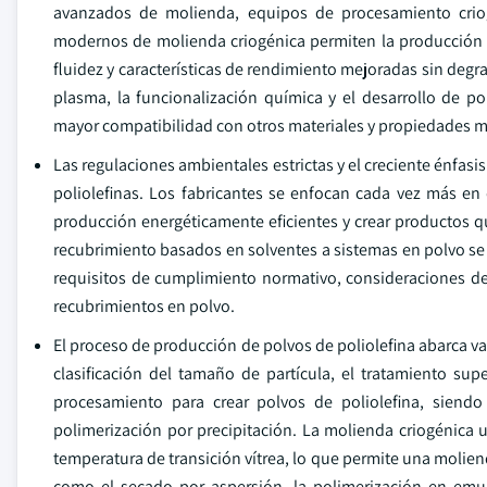
avanzados de molienda, equipos de procesamiento criogé
modernos de molienda criogénica permiten la producción d
fluidez y características de rendimiento mejoradas sin degr
plasma, la funcionalización química y el desarrollo de p
mayor compatibilidad con otros materiales y propiedades me
Las regulaciones ambientales estrictas y el creciente énfas
poliolefinas. Los fabricantes se enfocan cada vez más en
producción energéticamente eficientes y crear productos q
recubrimiento basados en solventes a sistemas en polvo se a
requisitos de cumplimiento normativo, consideraciones de 
recubrimientos en polvo.
El proceso de producción de polvos de poliolefina abarca var
clasificación del tamaño de partícula, el tratamiento supe
procesamiento para crear polvos de poliolefina, siendo
polimerización por precipitación. La molienda criogénica u
temperatura de transición vítrea, lo que permite una molien
como el secado por aspersión, la polimerización en emuls