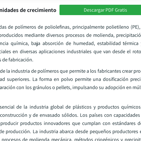
nidades de crecimiento
Descargar PDF Gratis
das de polímeros de poliolefinas, principalmente polietileno (PE),
roducidos mediante diversos procesos de molienda, precipitaci
tencia química, baja absorción de humedad, estabilidad térmica 
ciales en diversas aplicaciones industriales que van desde el ro
 de fabricación.
de la industria de polímeros que permite a los fabricantes crear pr
dad superiores. La forma en polvo permite una dosificación preci
ración con los gránulos o pellets, impulsando su adopción en múlt
encial de la industria global de plásticos y productos químico
 construcción y de envasado sólidos. Los países con capacidade
a producir productos innovadores que cumplan con estándares d
s de producción. La industria abarca desde pequeños productores 
do procesos de molienda mecánica, métodos criogénicos y precipi