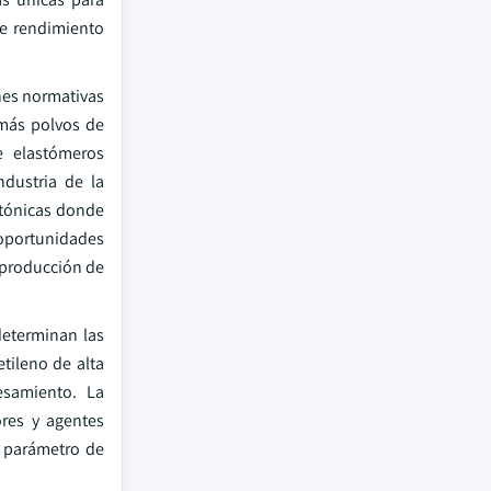
de rendimiento
nes normativas
z más polvos de
e elastómeros
ndustria de la
ctónicas donde
s oportunidades
 producción de
determinan las
tileno de alta
esamiento. La
ores y agentes
n parámetro de