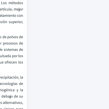
s. Los métodos
rtícula, mejor
tratamiento con
sión superior,
do de polvos de
ar procesos de
de sistemas de
pulsada por los
ue ofrecen los
ecipitación, la
tecnologías de
iogénica y la
or debajo de su
s alternativos,
as únicas para