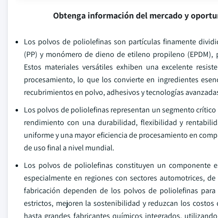
Obtenga información del mercado y oportu
Los polvos de poliolefinas son partículas finamente dividi
(PP) y monómero de dieno de etileno propileno (EPDM), p
Estos materiales versátiles exhiben una excelente resis
procesamiento, lo que los convierte en ingredientes esen
recubrimientos en polvo, adhesivos y tecnologías avanzadas
Los polvos de poliolefinas representan un segmento crítico 
rendimiento con una durabilidad, flexibilidad y rentabili
uniforme y una mayor eficiencia de procesamiento en compa
de uso final a nivel mundial.
Los polvos de poliolefinas constituyen un componente es
especialmente en regiones con sectores automotrices, de
fabricación dependen de los polvos de poliolefinas par
estrictos, mejoren la sostenibilidad y reduzcan los costo
hasta grandes fabricantes químicos integrados, utilizan