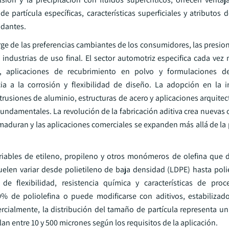
 partícula específicas, características superficiales y atributos 
ndantes.
ge de las preferencias cambiantes de los consumidores, las presio
s industrias de uso final. El sector automotriz especifica cada ve
, aplicaciones de recubrimiento en polvo y formulaciones d
ia a la corrosión y flexibilidad de diseño. La adopción en la i
trusiones de aluminio, estructuras de acero y aplicaciones arquite
 fundamentales. La revolución de la fabricación aditiva crea nueva
aduran y las aplicaciones comerciales se expanden más allá de la
riables de etileno, propileno y otros monómeros de olefina que 
uelen variar desde polietileno de baja densidad (LDPE) hasta polie
e flexibilidad, resistencia química y características de proc
 de poliolefina o puede modificarse con aditivos, estabilizad
ercialmente, la distribución del tamaño de partícula representa u
an entre 10 y 500 micrones según los requisitos de la aplicación.