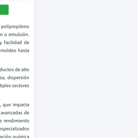
 polipropileno
ón o emulsión.
y facilidad de
tomoldeo hasta
oductos de alto
sa, dispersión
iples sectores
s, que impacta
s avanzadas de
e rendimiento
especializados
tación química