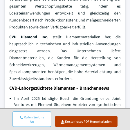
gesamten Wertschöpfungskette tätig, indem es
Edelsteinanwendungen entwickelt und gleichzeitig den
Kundenbedarf nach Produktkonsistenz und maßgeschneiderten
Produkten sowie deren Verfügbarkeit erfüllt.
CVD Diamond Inc.
stellt Diamantmaterialien her, die
hauptsächlich in technischen und industriellen Anwendungen
eingesetzt werden. Das Unternehmen liefert
Diamantmaterialien, die Kunden für die Herstellung von
Schneidwerkzeugen, Wärmemanagementsystemen und
Spezialkomponenten benötigen, die hohe Materialleistung und
Zuverlässigkeitsstandards erfordern.
CVD-Laborgezüchtete Diamanten – Branchennews
Im April 2025 kündigte Bosch die Gründung eines Joint
Ventures mit Element Six, einem Anbieter von synthetischen
Diamantlösungen innerhalb der De Beers Gruppe, zur
Bildung von Bosch Quantum Sensing an.
Rufen Sie Uns
An
Kostenloses PDF Herunterladen
Im September 2023 gab der koreanische Hersteller von