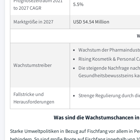
Prognosezeitraum 2021
5.5%
to 2027 CAGR
Marktgröße in 2027
USD 54.54 Million
W
Wachstum der Pharmaindustr
Rising Kosmetik & Personal C
Wachstumstreiber
Die steigende Nachfrage na
Gesundheitsbewusstseins kan
Fallstricke und
Strenge Regulierung durch d
Herausforderungen
Was sind die Wachstumschancen in
Starke Umweltpolitiken in Bezug auf Fischfang vor allem in P
behindern. So sind große Boote auf Fischfang innerhalb von 1