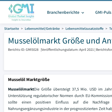
Branchenberichte
GMI-Puls
Startseite
Lebensmittel/Getränke
Lebensmittelzusatzstoffe
T
Musselölmarkt Größe und Ant
Berichts-ID: GMI5028
|
Veröffentlichungsdatum: April 2021
|
Berichtsfo
Musselöl Marktgröße
Musselölmarkt
Die Größe übersteigt 37,5 Mio. USD im Jah
Unterstützung regulatorischer Normen durch EU-Kommission
sollte einen positiven Einfluss auf die Nachfrag
Nahrungsergänzungsindustrie in der prognostizierten Zeit h