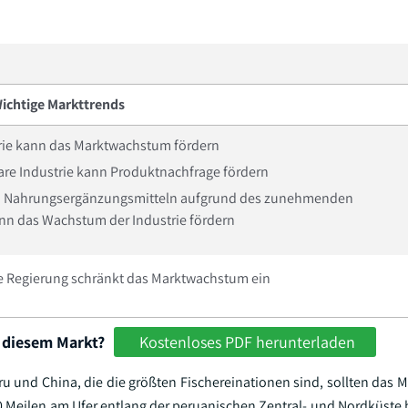
ichtige Markttrends
ie kann das Marktwachstum fördern
are Industrie kann Produktnachfrage fördern
ch Nahrungsergänzungsmitteln aufgrund des zunehmenden
n das Wachstum der Industrie fördern
ie Regierung schränkt das Marktwachstum ein
 diesem Markt?
Kostenloses PDF herunterladen
eru und China, die die größten Fischereinationen sind, sollten das
0 Meilen am Ufer entlang der peruanischen Zentral- und Nordküste 