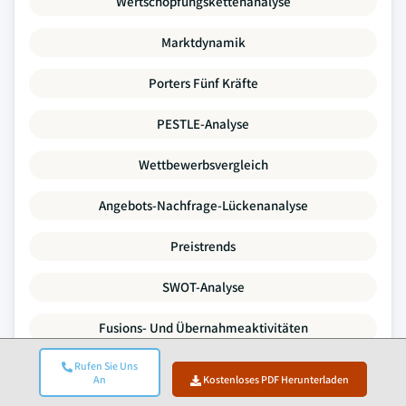
Wertschöpfungskettenanalyse
Marktdynamik
Porters Fünf Kräfte
PESTLE-Analyse
Wettbewerbsvergleich
Angebots-Nachfrage-Lückenanalyse
Preistrends
SWOT-Analyse
Fusions- Und Übernahmeaktivitäten
Rufen Sie Uns
Investitions- Und Finanzierungslandschaft
An
Kostenloses PDF Herunterladen