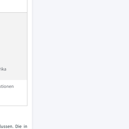
rika
ktionen
ussen. Die in