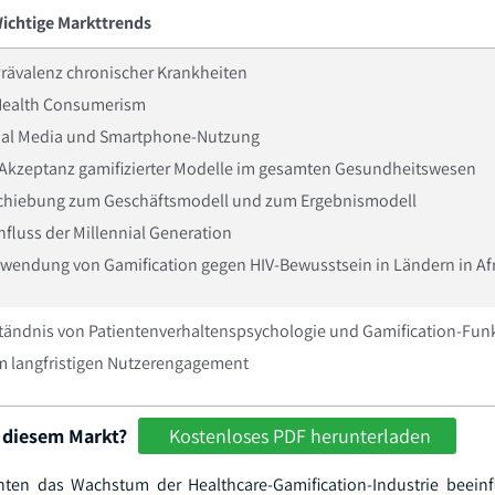
ichtige Markttrends
rävalenz chronischer Krankheiten
Health Consumerism
cial Media und Smartphone-Nutzung
 Akzeptanz gamifizierter Modelle im gesamten Gesundheitswesen
schiebung zum Geschäftsmodell und zum Ergebnismodell
influss der Millennial Generation
endung von Gamification gegen HIV-Bewusstsein in Ländern in Af
tändnis von Patientenverhaltenspsychologie und Gamification-Fun
im langfristigen Nutzerengagement
 diesem Markt?
Kostenloses PDF herunterladen
ten das Wachstum der Healthcare-Gamification-Industrie beeinfl