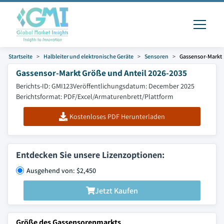
Startseite
Halbleiter und elektronische Geräte
Sensoren
Gassensor-Markt
Gassensor-Markt Größe und Anteil 2026-2035
Berichts-ID: GMI123
Veröffentlichungsdatum: December 2025
Berichtsformat: PDF/Excel/Armaturenbrett/Plattform
Kostenloses PDF Herunterladen
Entdecken Sie unsere Lizenzoptionen:
Ausgehend von: $2,450
Jetzt Kaufen
Größe des Gassensorenmarkts