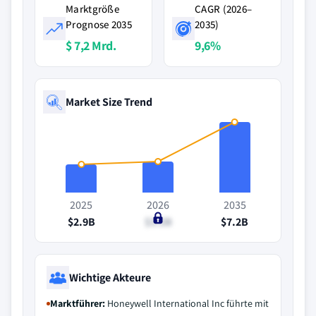
Marktgröße
CAGR (2026–
Prognose 2035
2035)
$ 7,2 Mrd.
9,6%
Market Size Trend
2025
2026
2035
$2.9B
$3.2B
$7.2B
Wichtige Akteure
Marktführer:
Honeywell International Inc führte mit