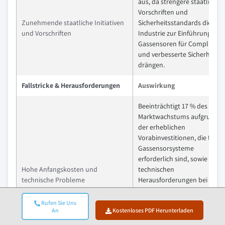
aus, da strengere staatliche
Vorschriften und
Zunehmende staatliche Initiativen
Sicherheitsstandards die
und Vorschriften
Industrie zur Einführung von
Gassensoren für Compliance
und verbesserte Sicherheit
drängen.
Fallstricke & Herausforderungen
Auswirkung
Beeinträchtigt 17 % des
Marktwachstums aufgrund
der erheblichen
Vorabinvestitionen, die für
Gassensorsysteme
erforderlich sind, sowie der
Hohe Anfangskosten und
technischen
technische Probleme
Herausforderungen bei der
Entwicklung und Kalibrierun
hochpräziser Sensoren. Dies
Rufen Sie Uns
An
Kostenloses PDF Herunterladen
schränkt die Akzeptanz durc
kleinere Unternehmen und