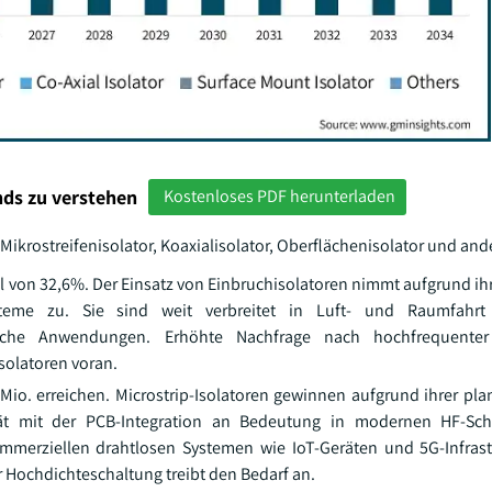
ds zu verstehen
Kostenloses PDF herunterladen
Mikrostreifenisolator, Koaxialisolator, Oberflächenisolator und ande
teil von 32,6%. Der Einsatz von Einbruchisolatoren nimmt aufgrund 
eme zu. Sie sind weit verbreitet in Luft- und Raumfahrt 
rische Anwendungen. Erhöhte Nachfrage nach hochfrequenter
solatoren voran.
 Mio. erreichen. Microstrip-Isolatoren gewinnen aufgrund ihrer pla
ität mit der PCB-Integration an Bedeutung in modernen HF-Sch
merziellen drahtlosen Systemen wie IoT-Geräten und 5G-Infrast
er Hochdichteschaltung treibt den Bedarf an.