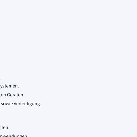
.
systemen.
ten Geräten.
sowie Verteidigung.
nten.
 Anwendungen.