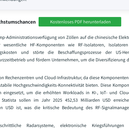
achstumschancen
Kostenloses PDF herunterladen
p-Administrationsverfügung von Zöllen auf die chinesische Elek
für wesentliche HF-Komponenten wie RF-Isolatoren, Isolator
skosten und störte die Beschaffungsprozesse der US-Herst
zeitbetrieb und fördern Unternehmen, um die Diversifizierung d
g von Rechenzentren und Cloud-Infrastruktur, da diese Komponente
ne stabile Hochgeschwindigkeits-Konnektivität bieten. Diese Komp
eingesetzt, um die erhöhten Workloads in KI-, IoT- und Clou
Statista sollen im Jahr 2025 452,53 Milliarden USD erreich
den USD ist, was die kritische Bedeutung des RF-Signalmanag
rittliche Radarsysteme, elektronische Kriegsführungen