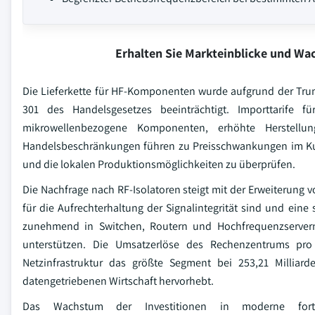
Erhalten Sie Markteinblicke und W
Die Lieferkette für HF-Komponenten wurde aufgrund der Trum
301 des Handelsgesetzes beeinträchtigt. Importtarife 
mikrowellenbezogene Komponenten, erhöhte Herstellung
Handelsbeschränkungen führen zu Preisschwankungen im Kurz
und die lokalen Produktionsmöglichkeiten zu überprüfen.
Die Nachfrage nach RF-Isolatoren steigt mit der Erweiterun
für die Aufrechterhaltung der Signalintegrität sind und ei
zunehmend in Switchen, Routern und Hochfrequenzservern 
unterstützen. Die Umsatzerlöse des Rechenzentrums pro 
Netzinfrastruktur das größte Segment bei 253,21 Milliar
datengetriebenen Wirtschaft hervorhebt.
Das Wachstum der Investitionen in moderne fortsch