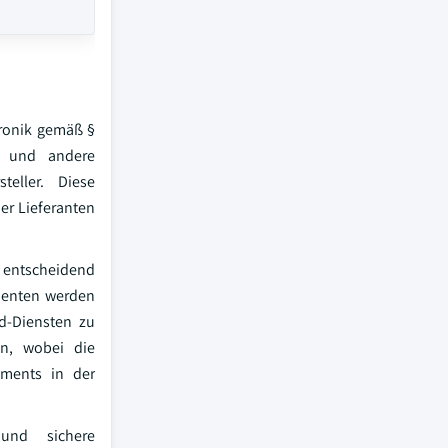
tronik gemäß §
en und andere
eller. Diese
er Lieferanten
n entscheidend
onenten werden
d-Diensten zu
en, wobei die
ements in der
 und sichere