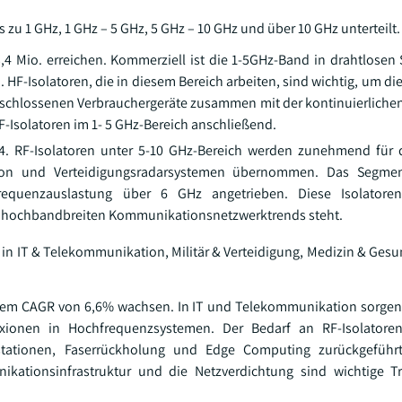
 zu 1 GHz, 1 GHz – 5 GHz, 5 GHz – 10 GHz und über 10 GHz unterteilt.
,4 Mio. erreichen. Kommerziell ist die 1-5GHz-Band in drahtlosen
HF-Isolatoren, die in diesem Bereich arbeiten, sind wichtig, um die
geschlossenen Verbrauchergeräte zusammen mit der kontinuierlichen
-Isolatoren im 1- 5 GHz-Bereich anschließend.
4. RF-Isolatoren unter 5-10 GHz-Bereich werden zunehmend für 
kation und Verteidigungsradarsystemen übernommen. Das Segme
requenzauslastung über 6 GHz angetrieben. Diese Isolatore
it hochbandbreiten Kommunikationsnetzwerktrends steht.
e in IT & Telekommunikation, Militär & Verteidigung, Medizin & Ges
inem CAGR von 6,6% wachsen. In IT und Telekommunikation sorgen
lexionen in Hochfrequenzsystemen. Der Bedarf an RF-Isolatore
tationen, Faserrückholung und Edge Computing zurückgeführ
kationsinfrastruktur und die Netzverdichtung sind wichtige Tr