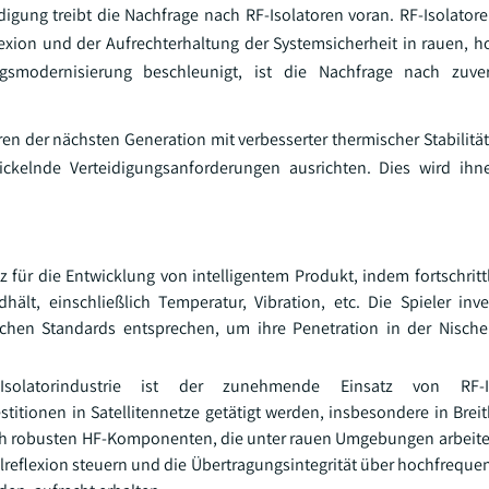
gung treibt die Nachfrage nach RF-Isolatoren voran. RF-Isolatore
flexion und der Aufrechterhaltung der Systemsicherheit in rauen, 
gsmodernisierung beschleunigt, ist die Nachfrage nach zuve
en der nächsten Generation mit verbesserter thermischer Stabilität
ickelnde Verteidigungsanforderungen ausrichten. Dies wird ihne
 für die Entwicklung von intelligentem Produkt, indem fortschrittl
t, einschließlich Temperatur, Vibration, etc. Die Spieler inve
rischen Standards entsprechen, um ihre Penetration in der Nische
solatorindustrie ist der zunehmende Einsatz von RF-I
itionen in Satellitennetze getätigt werden, insbesondere in Breit
ach robusten HF-Komponenten, die unter rauen Umgebungen arbeit
reflexion steuern und die Übertragungsintegrität über hochfrequen