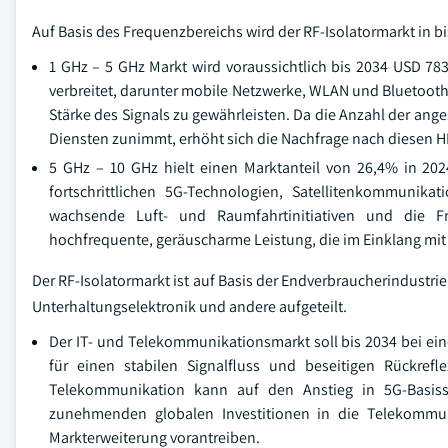
Auf Basis des Frequenzbereichs wird der RF-Isolatormarkt in bis
1 GHz – 5 GHz Markt wird voraussichtlich bis 2034 USD 783
verbreitet, darunter mobile Netzwerke, WLAN und Bluetooth. 
Stärke des Signals zu gewährleisten. Da die Anzahl der an
Diensten zunimmt, erhöht sich die Nachfrage nach diesen HF
5 GHz – 10 GHz hielt einen Marktanteil von 26,4% in 202
fortschrittlichen 5G-Technologien, Satellitenkommuni
wachsende Luft- und Raumfahrtinitiativen und die F
hochfrequente, geräuscharme Leistung, die im Einklang m
Der RF-Isolatormarkt ist auf Basis der Endverbraucherindustri
Unterhaltungselektronik und andere aufgeteilt.
Der IT- und Telekommunikationsmarkt soll bis 2034 bei e
für einen stabilen Signalfluss und beseitigen Rückref
Telekommunikation kann auf den Anstieg in 5G-Basiss
zunehmenden globalen Investitionen in die Telekommuni
Markterweiterung vorantreiben.