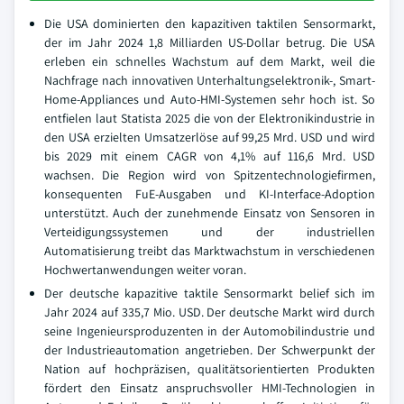
Die USA dominierten den kapazitiven taktilen Sensormarkt,
der im Jahr 2024 1,8 Milliarden US-Dollar betrug. Die USA
erleben ein schnelles Wachstum auf dem Markt, weil die
Nachfrage nach innovativen Unterhaltungselektronik-, Smart-
Home-Appliances und Auto-HMI-Systemen sehr hoch ist. So
entfielen laut Statista 2025 die von der Elektronikindustrie in
den USA erzielten Umsatzerlöse auf 99,25 Mrd. USD und wird
bis 2029 mit einem CAGR von 4,1% auf 116,6 Mrd. USD
wachsen. Die Region wird von Spitzentechnologiefirmen,
konsequenten FuE-Ausgaben und KI-Interface-Adoption
unterstützt. Auch der zunehmende Einsatz von Sensoren in
Verteidigungssystemen und der industriellen
Automatisierung treibt das Marktwachstum in verschiedenen
Hochwertanwendungen weiter voran.
Der deutsche kapazitive taktile Sensormarkt belief sich im
Jahr 2024 auf 335,7 Mio. USD. Der deutsche Markt wird durch
seine Ingenieursproduzenten in der Automobilindustrie und
der Industrieautomation angetrieben. Der Schwerpunkt der
Nation auf hochpräzisen, qualitätsorientierten Produkten
fördert den Einsatz anspruchsvoller HMI-Technologien in