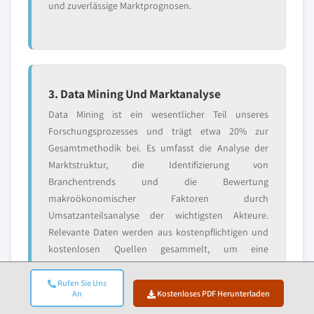
und zuverlässige Marktprognosen.
3. Data Mining Und Marktanalyse
Data Mining ist ein wesentlicher Teil unseres
Forschungsprozesses und trägt etwa 20% zur
Gesamtmethodik bei. Es umfasst die Analyse der
Marktstruktur, die Identifizierung von
Branchentrends und die Bewertung
makroökonomischer Faktoren durch
Umsatzanteilsanalyse der wichtigsten Akteure.
Relevante Daten werden aus kostenpflichtigen und
kostenlosen Quellen gesammelt, um eine
zuverlässige Datenbank aufzubauen. Diese
Informationen werden dann integriert, um die
Rufen Sie Uns
An
Kostenloses PDF Herunterladen
Primärforschung und Marktdimensionierung zu