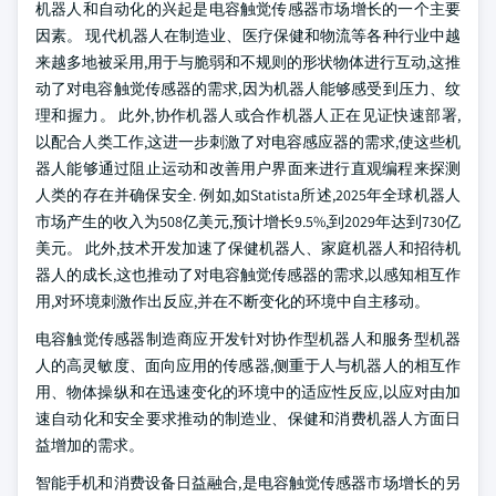
机器人和自动化的兴起是电容触觉传感器市场增长的一个主要
因素。 现代机器人在制造业、医疗保健和物流等各种行业中越
来越多地被采用,用于与脆弱和不规则的形状物体进行互动,这推
动了对电容触觉传感器的需求,因为机器人能够感受到压力、纹
理和握力。 此外,协作机器人或合作机器人正在见证快速部署,
以配合人类工作,这进一步刺激了对电容感应器的需求,使这些机
器人能够通过阻止运动和改善用户界面来进行直观编程来探测
人类的存在并确保安全. 例如,如Statista所述,2025年全球机器人
市场产生的收入为508亿美元,预计增长9.5%,到2029年达到730亿
美元。 此外,技术开发加速了保健机器人、家庭机器人和招待机
器人的成长,这也推动了对电容触觉传感器的需求,以感知相互作
用,对环境刺激作出反应,并在不断变化的环境中自主移动。
电容触觉传感器制造商应开发针对协作型机器人和服务型机器
人的高灵敏度、面向应用的传感器,侧重于人与机器人的相互作
用、物体操纵和在迅速变化的环境中的适应性反应,以应对由加
速自动化和安全要求推动的制造业、保健和消费机器人方面日
益增加的需求。
智能手机和消费设备日益融合,是电容触觉传感器市场增长的另