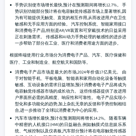
手势识别使市场增长最快,预计在预测期间将增长12.7%。 手
势识别功能部分预计将在电容触觉传感器市场上显著增长,因
为有可能提供无触觉、直觉的相互作用,从而改进用户在卫生
敏感和无手应用方面的经验。 汽车控制系统、智能家用接口
和消费电子产品,特别是AR/VR装置和可穿戴技术的日益采用
正在刺激需求。 传感器和AI动力手势处理的敏感性的进步进
一步帮助了部分在工业、医疗和消费者用途方面的进步。
根据终端使用行业,市场分为消费电子产品、汽车、医疗保健和
医疗、工业和制造业、航空航天和国防等。
消费电子产品市场是最大的市场,2024年价值17亿美元。 由
于对智能手机、平板电脑、智能表和家用自动化设备等触摸
敏感、互动设备的需求日益增加,预计消费者电子产品将成为
电容触觉传感器市场的成长动力。 这些传感器提供了改进用
户界面所必需的高精度、响应性和可靠性。 电子产品实现小
型化和多功能化的趋势,加上杂乱无章的反馈和手势控制相结
合,进一步推动了全球以消费者为中心的应用。
汽车市场增长最快,预计在预测期间将增长14.2%。 随着车辆
中精密的人机接口(HMI)的日益融合,例如触摸式信息娱乐系
统、气候控制以及仪表板,汽车部分预计将在电容触觉传感器