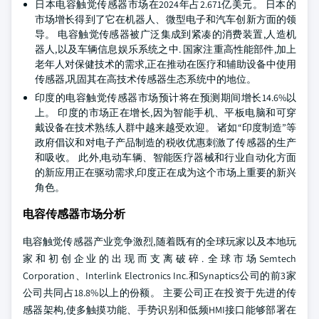
日本电容触觉传感器市场在2024年占2.671亿美元。 日本的
市场增长得到了它在机器人、微型电子和汽车创新方面的领
导。 电容触觉传感器被广泛集成到紧凑的消费装置,人造机
器人,以及车辆信息娱乐系统之中. 国家注重高性能部件,加上
老年人对保健技术的需求,正在推动在医疗和辅助设备中使用
传感器,巩固其在高技术传感器生态系统中的地位。
印度的电容触觉传感器市场预计将在预测期间增长14.6%以
上。 印度的市场正在增长,因为智能手机、平板电脑和可穿
戴设备在技术熟练人群中越来越受欢迎。 诸如“印度制造”等
政府倡议和对电子产品制造的税收优惠刺激了传感器的生产
和吸收。 此外,电动车辆、智能医疗器械和行业自动化方面
的新应用正在驱动需求,印度正在成为这个市场上重要的新兴
角色。
电容传感器市场分析
电容触觉传感器产业竞争激烈,随着既有的全球玩家以及本地玩
家和初创企业的出现而支离破碎. 全球市场Semtech
Corporation、Interlink Electronics Inc.和Synaptics公司的前3家
公司共同占18.8%以上的份额。 主要公司正在投资于先进的传
感器架构,使多触摸功能、手势识别和低频HMI接口能够部署在