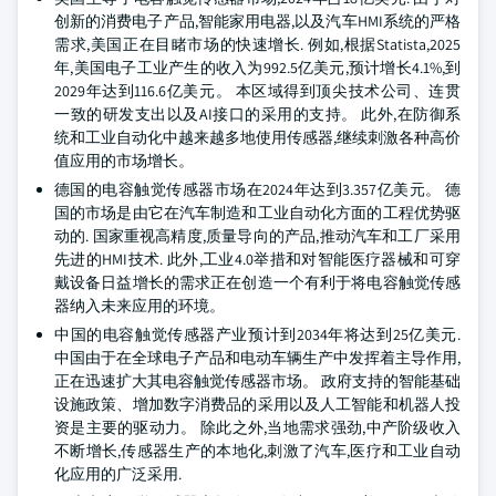
创新的消费电子产品,智能家用电器,以及汽车HMI系统的严格
需求,美国正在目睹市场的快速增长. 例如,根据Statista,2025
年,美国电子工业产生的收入为992.5亿美元,预计增长4.1%,到
2029年达到116.6亿美元。 本区域得到顶尖技术公司、连贯
一致的研发支出以及AI接口的采用的支持。 此外,在防御系
统和工业自动化中越来越多地使用传感器,继续刺激各种高价
值应用的市场增长。
德国的电容触觉传感器市场在2024年达到3.357亿美元。 德
国的市场是由它在汽车制造和工业自动化方面的工程优势驱
动的. 国家重视高精度,质量导向的产品,推动汽车和工厂采用
先进的HMI技术. 此外,工业4.0举措和对智能医疗器械和可穿
戴设备日益增长的需求正在创造一个有利于将电容触觉传感
器纳入未来应用的环境。
中国的电容触觉传感器产业预计到2034年将达到25亿美元.
中国由于在全球电子产品和电动车辆生产中发挥着主导作用,
正在迅速扩大其电容触觉传感器市场。 政府支持的智能基础
设施政策、增加数字消费品的采用以及人工智能和机器人投
资是主要的驱动力。 除此之外,当地需求强劲,中产阶级收入
不断增长,传感器生产的本地化,刺激了汽车,医疗和工业自动
化应用的广泛采用.