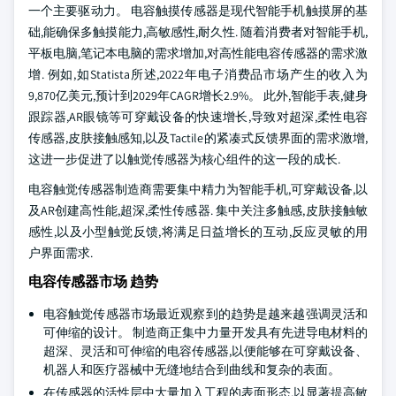
一个主要驱动力。 电容触摸传感器是现代智能手机触摸屏的基
础,能确保多触摸能力,高敏感性,耐久性. 随着消费者对智能手机,
平板电脑,笔记本电脑的需求增加,对高性能电容传感器的需求激
增. 例如,如Statista所述,2022年电子消费品市场产生的收入为
9,870亿美元,预计到2029年CAGR增长2.9%。 此外,智能手表,健身
跟踪器,AR眼镜等可穿戴设备的快速增长,导致对超深,柔性电容
传感器,皮肤接触感知,以及Tactile的紧凑式反馈界面的需求激增,
这进一步促进了以触觉传感器为核心组件的这一段的成长.
电容触觉传感器制造商需要集中精力为智能手机,可穿戴设备,以
及AR创建高性能,超深,柔性传感器. 集中关注多触感,皮肤接触敏
感性,以及小型触觉反馈,将满足日益增长的互动,反应灵敏的用
户界面需求.
电容传感器市场 趋势
电容触觉传感器市场最近观察到的趋势是越来越强调灵活和
可伸缩的设计。 制造商正集中力量开发具有先进导电材料的
超深、灵活和可伸缩的电容传感器,以便能够在可穿戴设备、
机器人和医疗器械中无缝地结合到曲线和复杂的表面。
在传感器的活性层中大量加入工程的表面形态,以显著提高敏