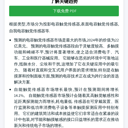
了解关键趋势
下载免费 PDF
根据类型,市场分为投影电容触觉传感器,表面电容触觉传感器,
自我电容触觉传感器等.
预测的电容触觉传感器市场是最大的市场,2024年的价值为22
亿美元。 预测的电容触觉传感器段由于灵敏度较高、多触摸
功能和崎岖不平,预计将显著增长,使之适合消费电子、汽
车、工业和医疗器械应用。 它能够在恶劣的环境中可靠地运
作,抵御水分、尘埃和干扰,这增加了它在关键应用中的吸引
力。 随着对直观和交互式用户界面的需求增加,特别是在触
摸屏和控制面板方面,预测的电容技术正在成为跨行业的首选
解决方案.
自能触觉传感器市场增长最快,预计在预测期间将增长
14.1%。 自能触觉传感器市场预计会随着其高触觉敏感性和
近距离探测能力而增长,耗电量低. 传感器在可穿戴装置、医
疗监测和低功率消费电子设备等单触摸探测应用中特别有
用。 它们的建筑简洁和成本效益使它们非常适合在紧凑的设
计中包装,对节能和触摸敏感的接口日益增长的需求正在推动
新兴和传统电子市场的增长。