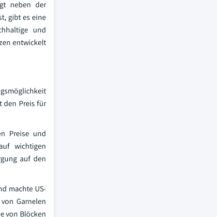
igt neben der
, gibt es eine
chhaltige und
zen entwickelt
gsmöglichkeit
 den Preis für
en Preise und
auf wichtigen
rgung auf den
und machte US-
r von Garnelen
ie von Blöcken