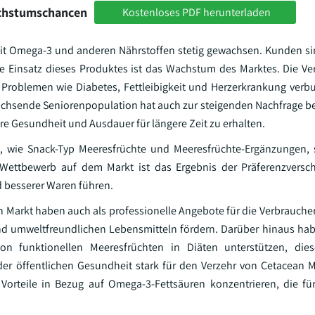
achstumschancen
Kostenloses PDF herunterladen
 mit Omega-3 und anderen Nährstoffen stetig gewachsen. Kunden s
 Einsatz dieses Produktes ist das Wachstum des Marktes. Die V
n Problemen wie Diabetes, Fettleibigkeit und Herzerkrankung verb
wachsende Seniorenpopulation hat auch zur steigenden Nachfrage be
 Gesundheit und Ausdauer für längere Zeit zu erhalten.
, wie Snack-Typ Meeresfrüchte und Meeresfrüchte-Ergänzungen, s
 Wettbewerb auf dem Markt ist das Ergebnis der Präferenzversc
d besserer Waren führen.
 Markt haben auch als professionelle Angebote für die Verbrauche
 umweltfreundlichen Lebensmitteln fördern. Darüber hinaus hab
von funktionellen Meeresfrüchten in Diäten unterstützen, di
der öffentlichen Gesundheit stark für den Verzehr von Cetacean 
 Vorteile in Bezug auf Omega-3-Fettsäuren konzentrieren, die für