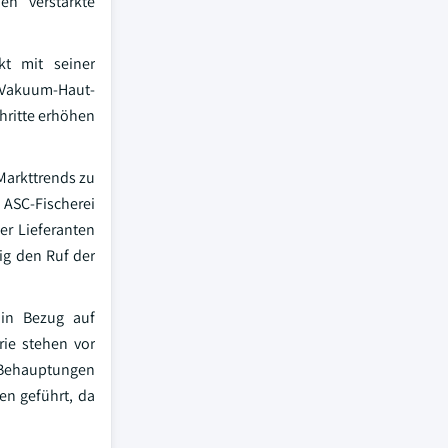
n verstärkte
kt mit seiner
 Vakuum-Haut-
chritte erhöhen
Markttrends zu
 ASC-Fischerei
er Lieferanten
ig den Ruf der
 in Bezug auf
ie stehen vor
t Behauptungen
en geführt, da