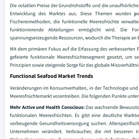
Die volatilen Preise der Grundrohstoffe und die unaufhörlic
Entwicklung des Marktes aus. Diese Themen wurden jedo
Fischereimethoden, die funktionelle Meeresfrüchte verwal
funktionierende Abteilungen ermöglicht wird. Die For
spannungserzeugende Ressourcen, wodurch die Therapie an Bo
Mit dem primären Fokus auf die Erfassung des verbesserten 
gefeierte funktionale Meeresfrüchtesegment gesetzt, um s
Prinzipien sowie steigende Sorge für das globale Missverhältn
Functional Seafood Market Trends
Veränderungen im Konsumverhalten, in der Technologie und i
Meeresfrüchtemarkt vorantreiben. Die folgenden Punkte unter
Mehr Active und Health Conscious:
Das wachsende Bewusstse
funktionalen Meeresfrüchten. Es gibt eine deutliche Markt
vorbeugende Gesundheitsversorgung suchen. Alterspezifisc
Unternehmen verändert. Verbraucher, die mit besseren I