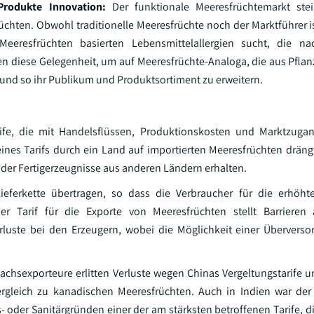
Produkte Innovation:
Der funktionale Meeresfrüchtemarkt ste
chten. Obwohl traditionelle Meeresfrüchte noch der Marktführer ist
eresfrüchten basierten Lebensmittelallergien sucht, die na
diese Gelegenheit, um auf Meeresfrüchte-Analoga, die aus Pflan
 und so ihr Publikum und Produktsortiment zu erweitern.
ife, die mit Handelsflüssen, Produktionskosten und Marktzugan
nes Tarifs durch ein Land auf importierten Meeresfrüchten drängt
oder Fertigerzeugnisse aus anderen Ländern erhalten.
eferkette übertragen, so dass die Verbraucher für die erhöht
er Tarif für die Exporte von Meeresfrüchten stellt Barrieren 
luste bei den Erzeugern, wobei die Möglichkeit einer Überverso
hsexporteure erlitten Verluste wegen Chinas Vergeltungstarife 
ergleich zu kanadischen Meeresfrüchten. Auch in Indien war de
 oder Sanitärgründen einer der am stärksten betroffenen Tarife, d