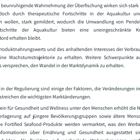
he beunruhigende Wahrnehmung der Überfischung wirken sich stark a
ch durch therapeutische Fortschritte in der Aquakultur un
ten wollen, stark gemildert, wodurch die Umwandlung von Pendel
tschritte der Aquakultur bieten eine uneingeschränkte Ko
rd erhalten bleibt.
Produktnahrungswerts und des anhaltenden Interesses der Verbrau
eine Wachstumstrajektorie zu erhalten. Weitere Schwerpunkte au
is versprechen, den Wandel in der Marktdynamik zu erhalten.
n der Regulierung sind einige der Faktoren, die Veränderungen i
streichen die wichtigsten Marktänderungen.
in für Gesundheit und Wellness unter den Menschen erhöht die N
verlagerung auf jüngere Bevölkerungsgruppen sowie ältere Mens
he Fortified Seafood-Produkte werden vermarktet, was den Werbe
nformationen über Ernährung und Gesundheit ausgestattet si