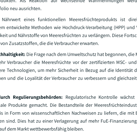
ukten. Als Reaktion auf wechselnde Wahrnehmungen werde
olio neu ausrichten.
Nährwert eines funktionellen Meeresfrüchteprodukts ist dire
rzem entwickelte Methoden wie Hochdruck-Verarbeitung (HPP) und
rkeit und Nährstoffe von Meeresfrüchten zu verlängern. Diese Forts
von Zusatzstoffen, die die Verbraucher erwarten.
hhaltigkeit:
Die Frage nach dem Umweltschutz hat begonnen, die 
r Verbraucher die Meeresfrüchte vor der zertifizierten MSC- und
 Technologien, um mehr Sicherheit in Bezug auf die Identität d
en und die Loyalität der Verbraucher zu verbessern und gleichzeit
durch Regulierungsbehörden:
Regulatorische Kontrolle wächst
le Produkte gemacht. Die Bestandteile der Meeresfrüchteindustr
s in Form von wissenschaftlichen Nachweisen zu liefern, die mi
n sind. Dies hat zu einer Verlagerung auf mehr FuE-Finanzierung
 auf dem Markt wettbewerbsfähig bleiben.