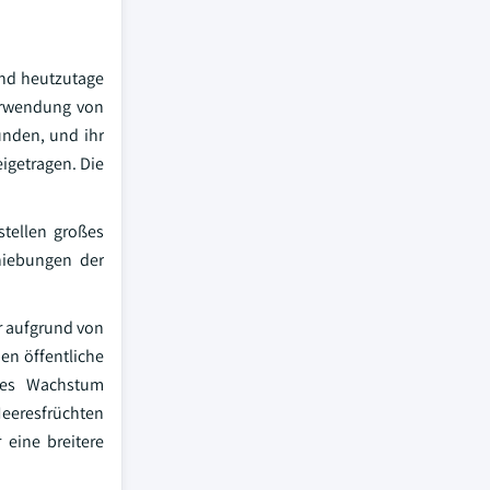
ind heutzutage
erwendung von
unden, und ihr
igetragen. Die
tellen großes
hiebungen der
r aufgrund von
en öffentliche
eses Wachstum
Meeresfrüchten
 eine breitere