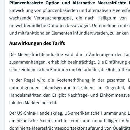
Pflanzenbasierte Option und Alternative Meeresfrüchte 
Entwicklung von pflanzenbasierten und alternativen Meeresfrü
wachsende Verbrauchergruppe, die nach Heiligtum von Me
umweltfreundliche Optionen bevorzugen. Unternehmen nutzen 
und mit funktionalen Elementen infundiert werden, zu lenken
Auswirkungen des Tarifs
Die Meeresfrüchteindustrie wird durch Änderungen der Tar
zusammenhängen, erheblich beeinträchtigt. Die Einführung ei
seine einheimischen Einführer und Verarbeiter, die Rohstoffe 
In der Regel wird die Kostenerhöhung in der gesamten Li
entmutigenden Inlandsverarbeiter zahlen. Im Gegenteil, d
Handelsmärkten dar. Es gibt Nachfrage- und Einkommensver
lokalen Märkten besteht.
Der US-China-Handelskrieg, US-amerikanische Hummer und Lac
amerikanische Meeresfrüchte teurer und unauffälliger im V
dominierte Meeresfrüchteexportsektor aufgrund von Qualitäts-