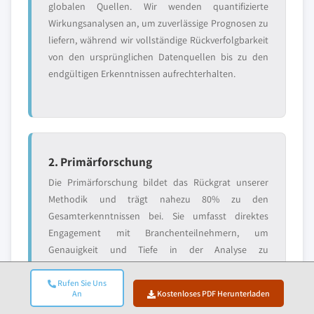
globalen Quellen. Wir wenden quantifizierte
Wirkungsanalysen an, um zuverlässige Prognosen zu
liefern, während wir vollständige Rückverfolgbarkeit
von den ursprünglichen Datenquellen bis zu den
endgültigen Erkenntnissen aufrechterhalten.
2. Primärforschung
Die Primärforschung bildet das Rückgrat unserer
Methodik und trägt nahezu 80% zu den
Gesamterkenntnissen bei. Sie umfasst direktes
Engagement mit Branchenteilnehmern, um
Genauigkeit und Tiefe in der Analyse zu
gewährleisten. Unser strukturiertes
Interviewprogramm deckt regionale und globale
Rufen Sie Uns
An
Kostenloses PDF Herunterladen
Märkte ab, mit Beiträgen von Führungskräften,