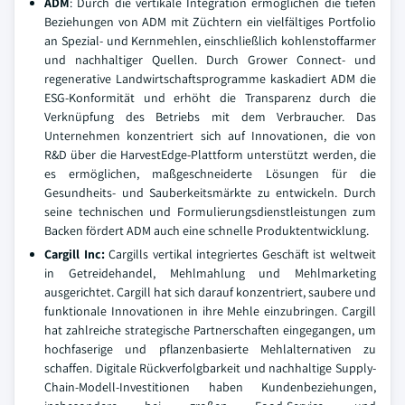
ADM
: Durch die vertikale Integration ermöglichen die tiefen
Beziehungen von ADM mit Züchtern ein vielfältiges Portfolio
an Spezial- und Kernmehlen, einschließlich kohlenstoffarmer
und nachhaltiger Quellen. Durch Grower Connect- und
regenerative Landwirtschaftsprogramme kaskadiert ADM die
ESG-Konformität und erhöht die Transparenz durch die
Verknüpfung des Betriebs mit dem Verbraucher. Das
Unternehmen konzentriert sich auf Innovationen, die von
R&D über die HarvestEdge-Plattform unterstützt werden, die
es ermöglichen, maßgeschneiderte Lösungen für die
Gesundheits- und Sauberkeitsmärkte zu entwickeln. Durch
seine technischen und Formulierungsdienstleistungen zum
Backen fördert ADM auch eine schnelle Produktentwicklung.
Cargill Inc
:
Cargills vertikal integriertes Geschäft ist weltweit
in Getreidehandel, Mehlmahlung und Mehlmarketing
ausgerichtet. Cargill hat sich darauf konzentriert, saubere und
funktionale Innovationen in ihre Mehle einzubringen. Cargill
hat zahlreiche strategische Partnerschaften eingegangen, um
hochfaserige und pflanzenbasierte Mehlalternativen zu
schaffen. Digitale Rückverfolgbarkeit und nachhaltige Supply-
Chain-Modell-Investitionen haben Kundenbeziehungen,