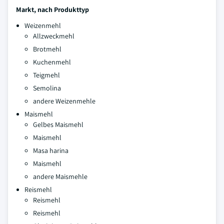
Markt, nach Produkttyp
Weizenmehl
Allzweckmehl
Brotmehl
Kuchenmehl
Teigmehl
Semolina
andere Weizenmehle
Maismehl
Gelbes Maismehl
Maismehl
Masa harina
Maismehl
andere Maismehle
Reismehl
Reismehl
Reismehl