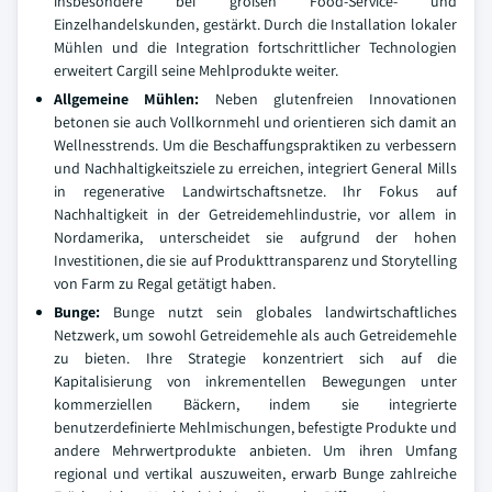
insbesondere bei großen Food-Service- und
Einzelhandelskunden, gestärkt. Durch die Installation lokaler
Mühlen und die Integration fortschrittlicher Technologien
erweitert Cargill seine Mehlprodukte weiter.
Allgemeine Mühlen
:
Neben glutenfreien Innovationen
betonen sie auch Vollkornmehl und orientieren sich damit an
Wellnesstrends. Um die Beschaffungspraktiken zu verbessern
und Nachhaltigkeitsziele zu erreichen, integriert General Mills
in regenerative Landwirtschaftsnetze. Ihr Fokus auf
Nachhaltigkeit in der Getreidemehlindustrie, vor allem in
Nordamerika, unterscheidet sie aufgrund der hohen
Investitionen, die sie auf Produkttransparenz und Storytelling
von Farm zu Regal getätigt haben.
Bunge
:
Bunge nutzt sein globales landwirtschaftliches
Netzwerk, um sowohl Getreidemehle als auch Getreidemehle
zu bieten. Ihre Strategie konzentriert sich auf die
Kapitalisierung von inkrementellen Bewegungen unter
kommerziellen Bäckern, indem sie integrierte
benutzerdefinierte Mehlmischungen, befestigte Produkte und
andere Mehrwertprodukte anbieten. Um ihren Umfang
regional und vertikal auszuweiten, erwarb Bunge zahlreiche