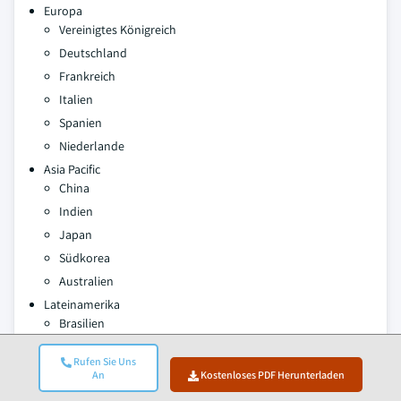
Europa
Vereinigtes Königreich
Deutschland
Frankreich
Italien
Spanien
Niederlande
Asia Pacific
China
Indien
Japan
Südkorea
Australien
Lateinamerika
Brasilien
Mexiko
Rufen Sie Uns
Argentinien
An
Kostenloses PDF Herunterladen
Naher Osten und Afrika