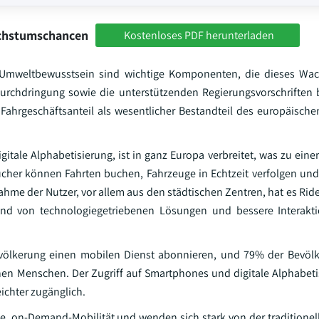
achstumschancen
Kostenloses PDF herunterladen
s Umweltbewusstsein sind wichtige Komponenten, die dieses Wac
urchdringung sowie die unterstützenden Regierungsvorschriften
rgeschäftsanteil als wesentlicher Bestandteil des europäischen
itale Alphabetisierung, ist in ganz Europa verbreitet, was zu eine
ucher können Fahrten buchen, Fahrzeuge in Echtzeit verfolgen und d
ahme der Nutzer, vor allem aus den städtischen Zentren, hat es Rid
und von technologiegetriebenen Lösungen und bessere Interakt
ölkerung einen mobilen Dienst abonnieren, und 79% der Bevöl
nen Menschen. Der Zugriff auf Smartphones und digitale Alphabet
ichter zugänglich.
e, on-Demand-Mobilität und wenden sich stark von der traditionel