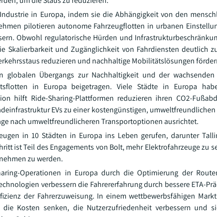
erden, um die Staus zu reduzieren.
ndustrie in Europa, indem sie die Abhängigkeit von den mensch
nehmen pilotieren autonome Fahrzeugflotten in urbanen Einstellu
bessern. Obwohl regulatorische Hürden und Infrastrukturbeschränk
die Skalierbarkeit und Zugänglichkeit von Fahrdiensten deutlich z
erkehrsstaus reduzieren und nachhaltige Mobilitätslösungen förder
n globalen Übergangs zur Nachhaltigkeit und der wachsenden 
sflotten in Europa beigetragen. Viele Städte in Europa ha
n hilft Ride-Sharing-Plattformen reduzieren ihren CO2-Fußabd
adeinfrastruktur EVs zu einer kostengünstigen, umweltfreundliche
age nach umweltfreundlicheren Transportoptionen ausrichtet.
zeugen in 10 Städten in Europa ins Leben gerufen, darunter Tall
ritt ist Teil des Engagements von Bolt, mehr Elektrofahrzeuge zu s
rnehmen zu werden.
Sharing-Operationen in Europa durch die Optimierung der Route
chnologien verbessern die Fahrererfahrung durch bessere ETA-Pr
Effizienz der Fahrerzuweisung. In einem wettbewerbsfähigen Markt
, die Kosten senken, die Nutzerzufriedenheit verbessern und s