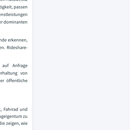
igkeit, passen
enstleistungen
der dominanten
ende erkennen,
en. Rideshare-
 auf Anfrage
erhaltung von
r öffentliche
t, Fahrrad und
eugeigentum zu
ie zeigen, wie