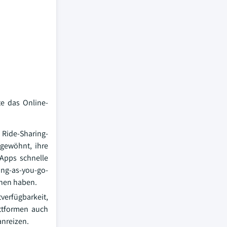
te das Online-
Ride-Sharing-
 gewöhnt, ihre
-Apps schnelle
ng-as-you-go-
onen haben.
erfügbarkeit,
attformen auch
anreizen.