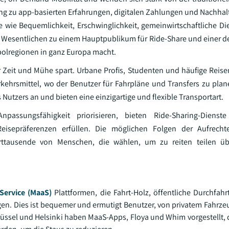
g zu app-basierten Erfahrungen, digitalen Zahlungen und Nachhalt
wie Bequemlichkeit, Erschwinglichkeit, gemeinwirtschaftliche Di
 im Wesentlichen zu einem Hauptpublikum für Ride-Share und einer 
polregionen in ganz Europa macht.
der Zeit und Mühe spart. Urbane Profis, Studenten und häufige Reis
rkehrsmittel, wo der Benutzer für Fahrpläne und Transfers zu plan
 Nutzers an und bieten eine einzigartige und flexible Transportart.
ssungsfähigkeit priorisieren, bieten Ride-Sharing-Dienste
Reisepräferenzen erfüllen. Die möglichen Folgen der Aufrecht
tausende von Menschen, die wählen, um zu reiten teilen übe
-Service (MaaS)
Plattformen, die Fahrt-Holz, öffentliche Durchfahr
igen. Dies ist bequemer und ermutigt Benutzer, von privatem Fahrz
üssel und Helsinki haben MaaS-Apps, Floya und Whim vorgestellt, d