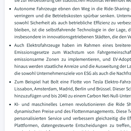
sie zur Verbesserung der städtischen Mobilität verwendet w
Autonome Fahrzeuge ebnen den Weg in die Ride-Sharing-I
verringern und die Betriebskosten spürbar senken. Unter
sowohl Sicherheit als auch betriebliche Effizienz zu ver
bleiben, ist die selbstfahrende Technologie in der Lage, 
insbesondere in innovationsgetriebenen Städten, die den V
Auch Elektrofahrzeuge haben im Rahmen eines breitere
Emissionsgesetze zum Wachstum von Fahrgemeinschaft
emissionsarme Zonen zu implementieren, und EV-Adoptio
hinaus werden staatliche Anreize und die Ausweitung der L
die sowohl Unternehmensziele von ESG als auch die Nachfr
Zum Beispiel hat Bolt eine Flotte von Tesla Elektro-Fahr
Lissabon, Amsterdam, Madrid, Berlin und Brüssel. Dieser Sch
hinzuzufügen und bis 2040 zu einem Carbon Net-Null-Unte
KI- und maschinelles Lernen revolutionieren die Ride 
dynamischen Preise und des Flottenmanagements. Diese Te
personalisierten Service und verbessern gleichzeitig die 
Plattformen, datengesteuerte Entscheidungen zu treffen