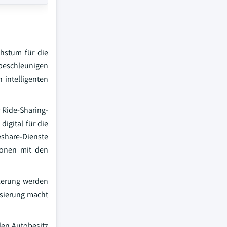
hstum für die
 beschleunigen
 intelligenten
r Ride-Sharing-
igital für die
eshare-Dienste
ionen mit den
kerung werden
isierung macht
len Autobesitz