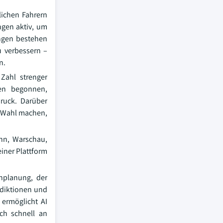
lichen Fahrern
ngen aktiv, um
ungen bestehen
u verbessern –
n.
Zahl strenger
ben begonnen,
ruck. Darüber
n Wahl machen,
inn, Warschau,
einer Plattform
nplanung, der
ädiktionen und
 ermöglicht AI
ich schnell an