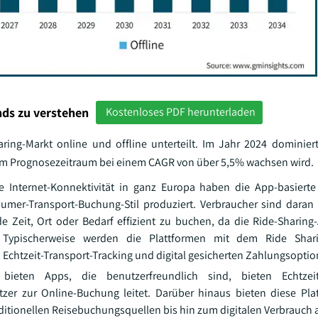
ds zu verstehen
Kostenloses PDF herunterladen
ng-Markt online und offline unterteilt. Im Jahr 2024 dominier
im Prognosezeitraum bei einem CAGR von über 5,5% wachsen wird.
Internet-Konnektivität in ganz Europa haben die App-basierte 
nsumer-Transport-Buchung-Stil produziert. Verbraucher sind daran
 Zeit, Ort oder Bedarf effizient zu buchen, da die Ride-Sharing
. Typischerweise werden die Plattformen mit dem Ride Shari
n, Echtzeit-Transport-Tracking und digital gesicherten Zahlungsopti
ieten Apps, die benutzerfreundlich sind, bieten Echtzeitv
tzer zur Online-Buchung leitet. Darüber hinaus bieten diese Pl
ditionellen Reisebuchungsquellen bis hin zum digitalen Verbrauch 