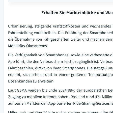
Erhalten Sie Markteinblicke und W
Urbanisierung, steigende Kraftstoffkosten und wachsende
Fahrtenteilung vorantreiben. Die Erhöhung der Smartphoned
die Übernahme von Fahrgeschäften weiter und machen den Fah
Mobilitäts-Ökosystems.
Die Verfügbarkeit von Smartphones, sowie eine verbesserte dig
App führt, die den Verbrauchern leicht zugänglich ist. Verbra
Fahrt bezahlen, direkt von ihren Smartphones. Die stetige Zun
erlaubt, sich schnell und in einem größeren Tempo aufgr
Dosenkunden zu erweitern.
Laut GSMA werden bis Ende 2024 88% der europäischen Bev
Zugang zu mobilem Internet haben. Das sind rund 471 Millio
auf seinen Märkten den App-basierten Ride-Sharing-Services le
Millennials und Gen Z-Verbraucher suchen zunehmend flexibl