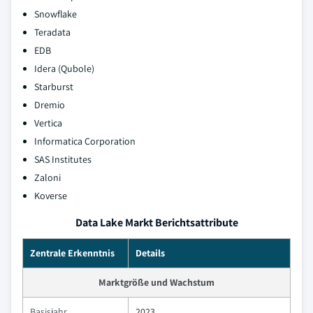
Snowflake
Teradata
EDB
Idera (Qubole)
Starburst
Dremio
Vertica
Informatica Corporation
SAS Institutes
Zaloni
Koverse
Data Lake Markt Berichtsattribute
Zentrale Erkenntnis
Details
Marktgröße und Wachstum
Basisjahr
2023