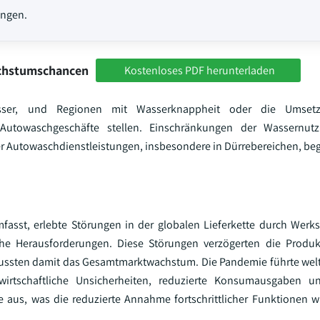
ungen.
achstumschancen
Kostenloses PDF herunterladen
sser, und Regionen mit Wasserknappheit oder die Umsetz
 Autowaschgeschäfte stellen. Einschränkungen der Wassernu
r Autowaschdienstleistungen, insbesondere in Dürrebereichen, be
fasst, erlebte Störungen in der globalen Lieferkette durch Werk
che Herausforderungen. Diese Störungen verzögerten die Produ
lussten damit das Gesamtmarktwachstum. Die Pandemie führte wel
irtschaftliche Unsicherheiten, reduzierte Konsumausgaben un
e aus, was die reduzierte Annahme fortschrittlicher Funktionen 