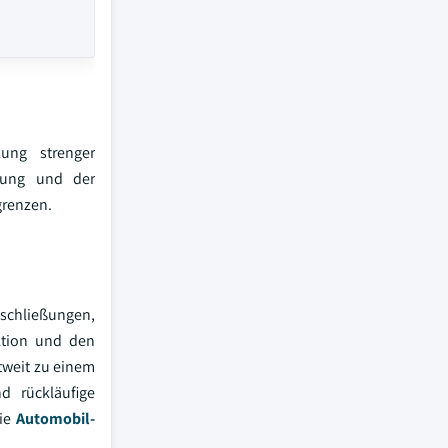
ung strenger
tzung und der
grenzen.
sschließungen,
ktion und den
tweit zu einem
d rückläufige
wie
Automobil-