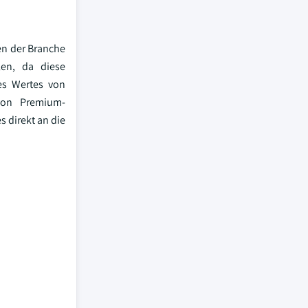
en der Branche
len, da diese
es Wertes von
 von Premium-
 direkt an die