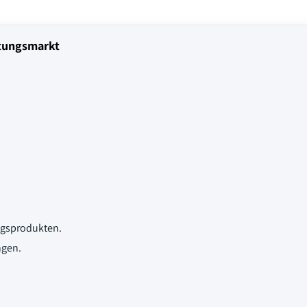
stungsmarkt
ngsprodukten.
ngen.