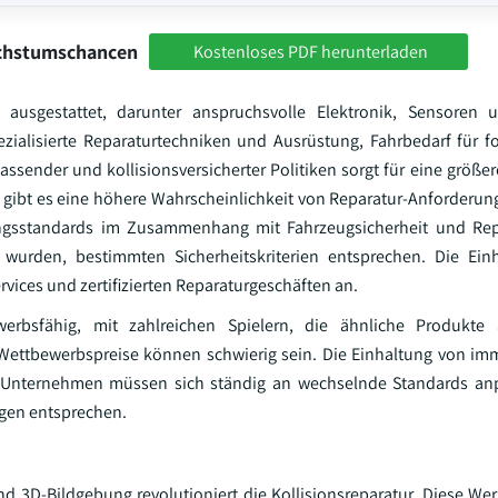
achstumschancen
Kostenloses PDF herunterladen
e ausgestattet, darunter anspruchsvolle Elektronik, Sensoren 
ezialisierte Reparaturtechniken und Ausrüstung, Fahrbedarf für fo
sender und kollisionsversicherter Politiken sorgt für eine größe
, gibt es eine höhere Wahrscheinlichkeit von Reparatur-Anforderu
rungsstandards im Zusammenhang mit Fahrzeugsicherheit und Repa
 wurden, bestimmten Sicherheitskriterien entsprechen. Die Ein
vices und zertifizierten Reparaturgeschäften an.
werbsfähig, mit zahlreichen Spielern, die ähnliche Produkte 
 Wettbewerbspreise können schwierig sein. Die Einhaltung von im
 Unternehmen müssen sich ständig an wechselnde Standards an
ngen entsprechen.
 3D-Bildgebung revolutioniert die Kollisionsreparatur. Diese Wer