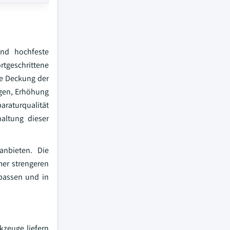
und hochfeste
rtgeschrittene
re Deckung der
ngen, Erhöhung
raturqualität
haltung dieser
anbieten. Die
mer strengeren
passen und in
kzeuge liefern