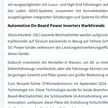
am ausgeprägtesten mit Luxus- und High-End-Fahrzeugen auf
das Laden. ADAS-Systeme, zusammen mit Konnektivitätsm
ausgeklügelten integrierten Schaltungen und Systeme für effi
Automotive On-Board Power Inverters Markttrends
Siliziumkarbid- (SiC)-basierte Wechselrichter werden aufgrund
traditionelle auf Silizium basierende in Bezug auf höhere S
SiC-Power-Geräte verbessern die Leistungskonvertierungseffi
dieser Geräte.
Dadurch investieren die Hersteller in Massen, um SiC zu ent
Elektrofahrzeuge unerlässlich, aber alle Fahrzeuge können von 
da geringes Gewicht und Platz sparen von großer Bedeutung s
Zum Beispiel führte STMicroelectronics im September 2024 d
Technologie ein. Diese Technologie wurde für beide Branche
Board-Wechselrichter, die Schlüsselteile im Antriebsstrang von
Innovation, umfassen diese Pläne die Einführung fortschritt