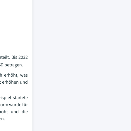
eilt. Bis 2032
SD betragen.
ch erhöht, was
ät erhöhen und
spiel startete
form wurde für
rhöht und die
en.