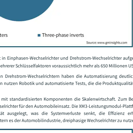
t in Einphasen-Wechselrichter und Drehstrom-Wechselrichter aufget
hrerer Schlüsselfaktoren voraussichtlich mehr als 650 Millionen U
von Drehstrom-Wechselrichtern haben die Automatisierung deutli
 nutzen Robotik und automatisierte Tests, die die Produktqualit
it standardisierten Komponenten die Skalenwirtschaft. Zum Bei
lrichter für den Automobileinsatz. Die XM3-Leistungsmodul-Platt
tät ausgelegt, was die Systemverluste senkt, die Effizienz e
ern es der Automobilindustrie, dreiphasige Wechselrichter zu nutz