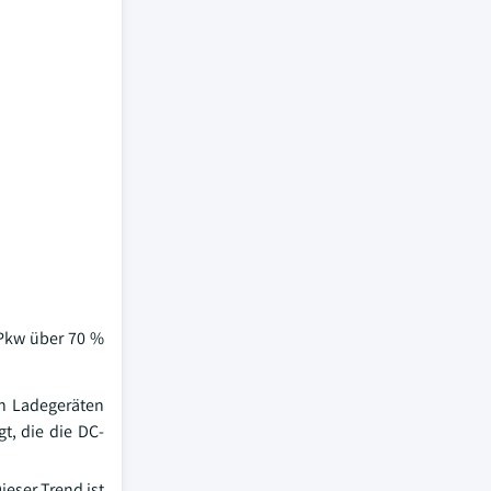
 Pkw über 70 %
en Ladegeräten
t, die die DC-
ieser Trend ist