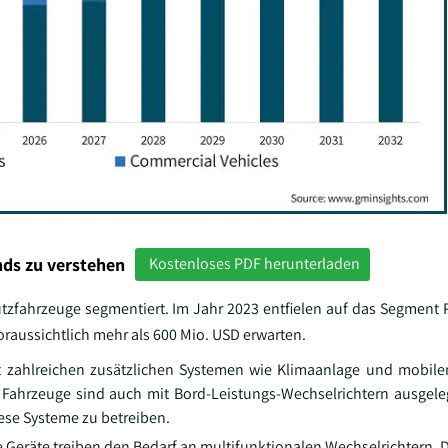
ds zu verstehen
Kostenloses PDF herunterladen
utzfahrzeuge segmentiert. Im Jahr 2023 entfielen auf das Segment
oraussichtlich mehr als 600 Mio. USD erwarten.
it zahlreichen zusätzlichen Systemen wie Klimaanlage und mobil
 Fahrzeuge sind auch mit Bord-Leistungs-Wechselrichtern ausgeleg
ese Systeme zu betreiben.
 Geräte treiben den Bedarf an multifunktionalen Wechselrichtern. D