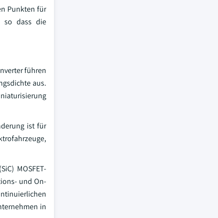
en Punkten für
, so dass die
Inverter führen
ngsdichte aus.
niaturisierung
derung ist für
ektrofahrzeuge,
 (SiC) MOSFET-
tions- und On-
ontinuierlichen
Unternehmen in