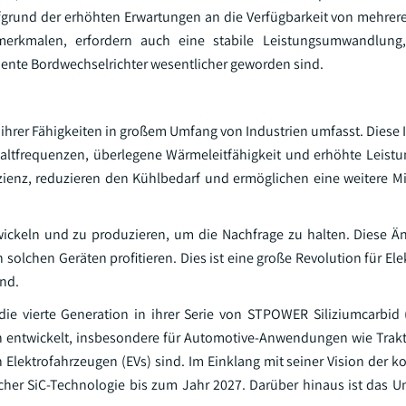
grund der erhöhten Erwartungen an die Verfügbarkeit von mehrer
erkmalen, erfordern auch eine stabile Leistungsumwandlung
ziente Bordwechselrichter wesentlicher geworden sind.
 ihrer Fähigkeiten in großem Umfang von Industrien umfasst. Diese 
chaltfrequenzen, überlegene Wärmeleitfähigkeit und erhöhte Leistu
zienz, reduzieren den Kühlbedarf und ermöglichen eine weitere Mi
wickeln und zu produzieren, um die Nachfrage zu halten. Diese Än
solchen Geräten profitieren. Dies ist eine große Revolution für El
ind.
ie vierte Generation in ihrer Serie von STPOWER Siliziumcarbid
n entwickelt, insbesondere für Automotive-Anwendungen wie Trak
 Elektrofahrzeugen (EVs) sind. Im Einklang mit seiner Vision der k
licher SiC-Technologie bis zum Jahr 2027. Darüber hinaus ist das 