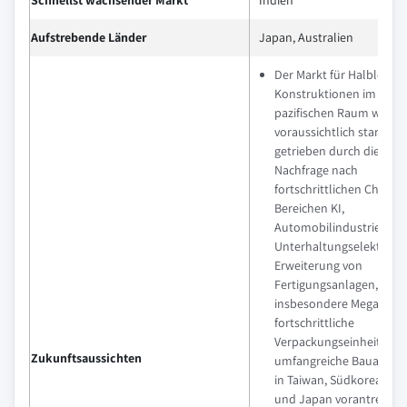
Aufstrebende Länder
Japan, Australien
Der Markt für Halbleiter
Konstruktionen im asiati
pazifischen Raum wird
voraussichtlich stark wa
getrieben durch die ste
Nachfrage nach
fortschrittlichen Chips i
Bereichen KI,
Automobilindustrie und
Unterhaltungselektronik
Erweiterung von
Fertigungsanlagen,
insbesondere Mega-Fab
fortschrittliche
Verpackungseinheiten, w
Zukunftsaussichten
umfangreiche Bauaktivit
in Taiwan, Südkorea, Chi
und Japan vorantreiben