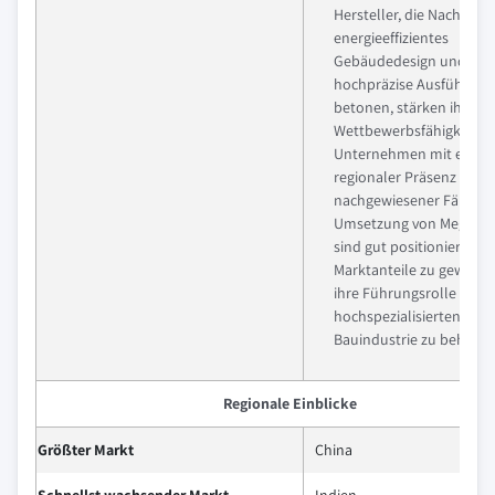
Hersteller, die Nachhaltig
energieeffizientes
Gebäudedesign und
hochpräzise Ausführung
betonen, stärken ihre
Wettbewerbsfähigkeit.
Unternehmen mit etabli
regionaler Präsenz und
nachgewiesener Fähigkei
Umsetzung von Mega-Fa
sind gut positioniert, um
Marktanteile zu gewinn
ihre Führungsrolle in di
hochspezialisierten
Bauindustrie zu behaupt
Regionale Einblicke
Größter Markt
China
Schnellst wachsender Markt
Indien