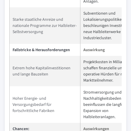
Anlagen.
Subventionen und
Starke staatliche Anreize und
Lokalisierungspolitiken
nationale Programme zur Halbleiter-
beschleunigen Investitione
Selbstversorgung
neue Halbleiterwerke und
Industriecluster.
Fallstricke & Herausforderungen
Auswirkung
Projektkosten in Milliarde
Extrem hohe Kapitalinvestitionen
schaffen finanzielle und
und lange Bauzeiten
operative Hürden für neue
Marktteilnehmer.
Stromversorgung und
Hoher Energie- und
Nachhaltigkeitsbedenken
Versorgungsbedarf für
beeinflussen die langfristig
fortschrittliche Fabriken
Expansion von
Halbleiteranlagen.
Chancen:
Auswirkungen