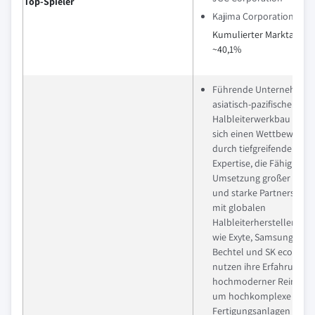
Top-Spieler
Kajima Corporation
Kumulierter Marktanteil
~40,1%
Führende Unternehmen
asiatisch-pazifischen Mar
Halbleiterwerkbau siche
sich einen Wettbewerbsv
durch tiefgreifende tech
Expertise, die Fähigkeit z
Umsetzung großer Proje
und starke Partnerschaf
mit globalen
Halbleiterherstellern. F
wie Exyte, Samsung C&T,
Bechtel und SK ecoplant
nutzen ihre Erfahrung i
hochmoderner Reinräu
um hochkomplexe
Fertigungsanlagen zu