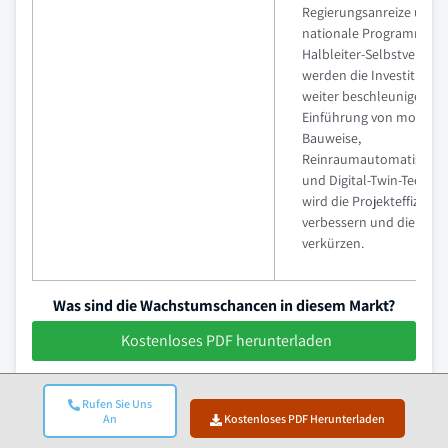
Regierungsanreize und
nationale Programme z
Halbleiter-Selbstversor
werden die Investitione
weiter beschleunigen. Di
Einführung von modular
Bauweise,
Reinraumautomatisieru
und Digital-Twin-Techno
wird die Projekteffizienz
verbessern und die Zeit
verkürzen.
Was sind die Wachstumschancen in diesem Markt?
Kostenloses PDF herunterladen
Unternehmen im asiatisch-pazifischen Raum für
Rufen Sie Uns
den Bau von Halbleiterfabriken
An
Kostenloses PDF Herunterladen
Zu den wichtigsten Akteuren im asiatisch-pazifischen Markt für