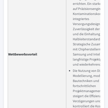
errichten. Ein starker Fo
auf Präzisionsengineerin
Kontaminationskontroll
integriertes
Versorgungsdesign erhö
Zuverlässigkeit der Proj
und die Einhaltung stre
Halbleiterstandards.
Strategische Zusammena
mit Chipherstellern wie 
Wettbewerbsvorteil
Samsung und Intel siche
langfristige Projektpipel
und wiederkehrende Ver
Die Nutzung von Digital-
Modellierung, modulare
Bautechniken und
fortschrittlichen
Projektmanagementsys
steigert die Effizienz, red
Verzögerungen und
kontrolliert die Kosten.