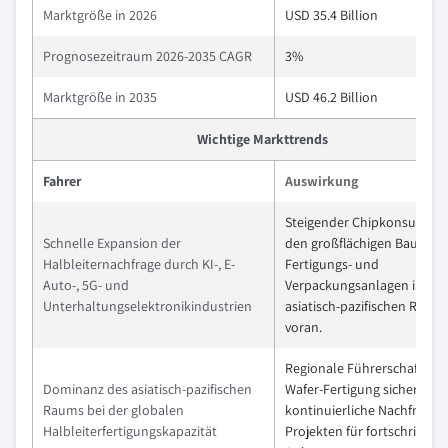
Marktgröße in 2026
USD 35.4 Billion
Prognosezeitraum 2026-2035 CAGR
3%
Marktgröße in 2035
USD 46.2 Billion
Wichtige Markttrends
Fahrer
Auswirkung
Steigender Chipkonsum tre
Schnelle Expansion der
den großflächigen Bau von
Halbleiternachfrage durch KI-, E-
Fertigungs- und
Auto-, 5G- und
Verpackungsanlagen im
Unterhaltungselektronikindustrien
asiatisch-pazifischen Raum
voran.
Regionale Führerschaft bei
Dominanz des asiatisch-pazifischen
Wafer-Fertigung sichert
Raums bei der globalen
kontinuierliche Nachfrage 
Halbleiterfertigungskapazität
Projekten für fortschrittlic