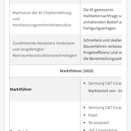
Die KI-gesteuerte
Wachstum der KI-Chipherstellung
Halbleiternachfrage schafft
und
anhaltenden Bedarf an ne
Hochleistungsrecheninfrastruktur
Fertigungsanlagen
Schnellere und skalierbare
Zunehmende Akzeptanz modularer
Bauverfahren verbessern di
und vorgefertigter
Projekteffizienz und verkür
Reinraumkonstruktionstechnologien
die Bereitstellungszeiten.
Marktführer (2025)
Samsung C&T Corporati
Marktführer
Marktanteil von ~14,5%
Samsung C&T Corporati
Exyte
SK ecoplant
JGC Corporation