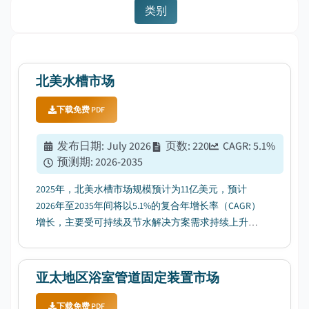
类别
北美水槽市场
下载免费 PDF
发布日期
:
July 2026
页数
:
220
CAGR:
5.1
%
预测期
:
2026-2035
2025年，北美水槽市场规模预计为11亿美元，预计
2026年至2035年间将以5.1%的复合年增长率（CAGR）
增长，主要受可持续及节水解决方案需求持续上升的
推动。...
亚太地区浴室管道固定装置市场
下载免费 PDF