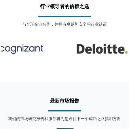
行业领导者的信赖之选
与全球企业合作，并拥有卓越和安全的行业认证
最新市场报告
我们的市场研究报告和服务将为您通往下一个成功之路指明方向