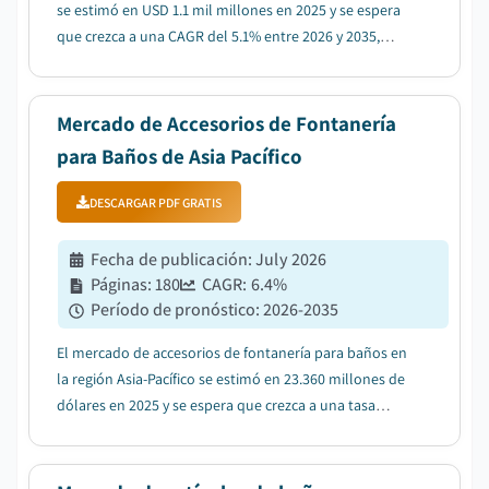
se estimó en USD 1.1 mil millones en 2025 y se espera
que crezca a una CAGR del 5.1% entre 2026 y 2035,
debido a la creciente demanda de soluciones
sostenibles y eficientes en el uso del agua....
Mercado de Accesorios de Fontanería
para Baños de Asia Pacífico
DESCARGAR PDF GRATIS
Fecha de publicación
:
July 2026
Páginas
:
180
CAGR:
6.4
%
Período de pronóstico
:
2026-2035
El mercado de accesorios de fontanería para baños en
la región Asia-Pacífico se estimó en 23.360 millones de
dólares en 2025 y se espera que crezca a una tasa
compuesta anual del 6,4% entre 2026 y 2035, debido a
los impulsos de urbanización y la demanda de
construcción residencial y de accesorios....