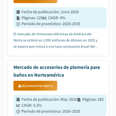
Fecha de publicación
:
June 2026
Páginas
:
220
CAGR:
4
%
Período de pronóstico
:
2026-2035
El mercado de chimeneas eléctricas de América del
Norte se estimó en 1.050 millones de dólares en 2025 y
se espera que crezca a una tasa compuesta anual del
4% entre 2026 y 2035, debido al aumento de las
actividades de renovación de viviendas y la instalación
de chimeneas eléctricas....
Mercado de accesorios de plomería para
baños en Norteamérica
DESCARGAR PDF GRATIS
Fecha de publicación
:
May 2026
Páginas
:
180
CAGR:
5.3
%
Período de pronóstico
:
2026-2035