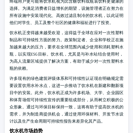
终端用户更可能将饮水机视为比含糖饮料或瓶装饮料更健康的
选择。为满足消费者日益增长的期望，设施管理者正在努力在
所有设施中安装现代化、高效过滤且制冷的饮水机，以此证明
他们对学生、员工及整个社区的健康和福祉进行了投资。
饮水机正变得越来越受欢迎，这得益于全球在应对一次性塑料
制品和可持续性方面的努力。政策制定者、企业和学校正在施
加越来越大的压力，要求在全球范围内减少使用和消耗塑料水
瓶，以实现ESG目标。饮水机，尤其是与补水站结合使用时，
为高人流量区域提供了解决方案，有助于减少对一次性塑料水
瓶的依赖。
许多现有的绿色建筑评级体系和可持续性认证现在明确规定需
要设置饮用水补水点，这进一步推动了饮水机在新建和翻新项
目中的安装。此外，饮水机正成为许多机场、大学、企业园区
和体育场馆可持续性宣传的重要组成部分，从而树立积极的公
众形象。通过与环保目标保持一致，这将有助于提高饮水机的
需求，并为制造商提供机会，通过使用环保材料、开发节水设
计以及生产生命周期可持续性报告来差异化其产品。
饮水机市场趋势