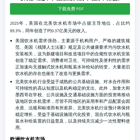
下载免费 PDF
2025年，美国在北美饮水机市场中占据主导地位，占比约
89.3%，同年创造了约0.37亿美元的收入。
美国饮水机需求强劲，主要源于机构用户。严格的建筑规
范、美国《残障人士法案》规定及公共健康要求均与饮水机
安装相关，这为新建项目和改造项目中的合规性饮水机安装
创造了稳定需求。消费者对卫生、可持续性及便利性的需求
正加速向无接触式饮水机和瓶装水补给站的转变。大量老旧
饮水机的存在也催生了改造与更换需求。
北美饮水机行业受益于成熟的公共基础设施、对水合作用和
可持续性的高认知度以及机构稳定的支出。此外，加拿大和
墨西哥在学校、公共设施及交通基础设施方面的投资将推动
该地区饮水机需求，尽管不同地区的采用率和产品配置会因
水质、法规和标准而有所差异。北美饮水机行业预计将保持
稳定增长，受益于基础设施现代化投资、混合式饮水机与瓶
装水补给装置的日益普及，以及持续关注减少一次性塑料使
用。
欧洲饮水机市场