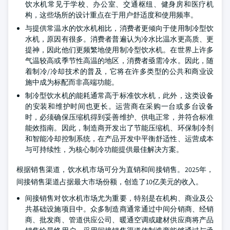
饮水机常见于学校、办公室、交通枢纽、健身房和医疗机
构，这些场所的设计重点在于用户舒适度和使用频率。
与提供常温水的饮水机相比，消费者更倾向于使用制冷型饮
水机，原因有很多。消费者普遍认为冷水比温水更高质、更
提神，因此他们更频繁地使用制冷型饮水机。在世界上许多
气温较高或季节性高温的地区，消费者亟需冷水。因此，随
着制冷/冷却技术的普及，它将在许多类型的公共和商业设
施中成为标配而非高端功能。
制冷型饮水机的能耗通常高于标准饮水机，此外，这类设备
的安装和维护时间也更长。运营商在采购一台或多台设备
时，必须确保压缩机得到妥善维护、供电正常，并符合标准
能效指南。因此，制造商开发出了节能压缩机、环保制冷剂
和智能冷却控制系统，在产品开发中平衡舒适性、运营成本
与可持续性，为核心制冷功能提供最佳解决方案。
根据销售渠道，饮水机市场可分为直销和间接销售。2025年，
间接销售渠道占据最大市场份额，创造了10亿美元的收入。
间接销售对饮水机市场尤为重要，特别是在机构、商业及公
共基础设施项目中。众多制造商通常通过中间分销商、经销
商、批发商、管道供应公司、暖通空调或建材供应商将产品