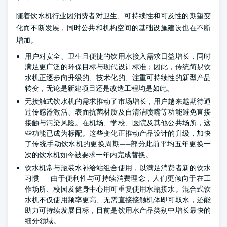
随着饮水机行业因消费者对卫生、可持续性和可及性的期望变
化而不断发展，同时公共和机构空间的基础设施建设也在不断
增加。
用户对安全、卫生且便捷的饮用水接入需求日益增长，同时
满足更广泛的环保目标与现代设计标准；因此，传统简易饮
水机正逐步向升级的、技术化的、注重可持续性的新型产品
转变，无论是新建项目还是改造工程均是如此。
无接触式饮水机的需求推动了市场增长，用户越来越期待通
过传感器激活、表面抗菌材质及自清洁喷嘴等功能避免直接
接触与污染风险。在机场、学校、医院及其他公共场所，这
些功能已成为标配。这些变化正推动产品设计的升级，加快
了传统手动饮水机的更换周期——部分此前平均五年更换一
次的饮水机如今被要求一年内完成替换。
饮水机常与瓶装水补给站组合使用，以满足消费者新的饮水
习惯——由于便利性与可持续消费理念，人们更倾向于在工
作场所、校园及健身中心用可重复使用水瓶接水。混合式饮
水机不仅使用频率更高、无需直接接触机体即可取水，还能
助力可持续发展目标，目前是饮用水产品类别中增长最快的
细分领域。