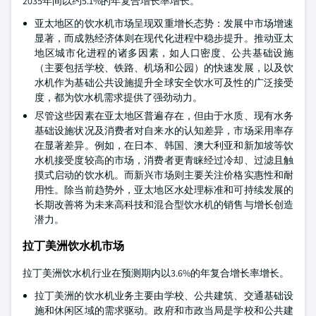
2035年间以约5.1%的年复合增长率增长。
亚太地区的饮水机市场呈现双重增长态势：发展中市场增速
显著，而成熟经济体则在现代化进程中稳步提升。推动亚太
地区城市化进程的诸多因素，如人口密度、公共基础设施
（主要包括学校、铁路、机场和公园）的快速发展，以及饮
水机作为基础公共设施提升全球安全饮水可及性的广泛接受
度，都为饮水机需求提供了强劲动力。
尽管这些因素在亚太地区普遍存在，但由于水质、现有水务
基础设施状况及消费者对自来水的认知差异，市场采用率存
在显著差异。例如，在日本、韩国、澳大利亚和新加坡等饮
水机接受度较高的市场，消费者更青睐经过冷却、过滤且触
摸式启动的饮水机。而新兴市场则主要关注价格实惠性和耐
用性。除当前趋势外，亚太地区水处理标准和可持续发展的
长期改善将为未来高科技和混合型饮水机的销售与增长创造
潜力。
拉丁美洲饮水机市场
拉丁美洲饮水机行业在预测期内以3.6%的年复合增长率增长。
拉丁美洲的饮水机业务主要由学校、公共建筑、交通基础设
施和休闲区域的需求驱动。政府和市政当局是学校和公共建