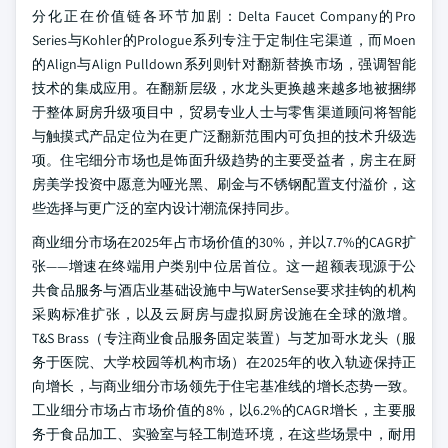
分化正在价值链各环节加剧：Delta Faucet Company的Pro
Series与Kohler的Prologue系列专注于定制住宅渠道，而Moen
的Align与Align Pulldown系列则针对翻新替换市场，强调智能
技术的集成应用。在翻新层级，水龙头更换越来越多地被捆绑
于整体厨房升级项目中，贸易专业人士与零售渠道顾问将智能
与触摸式产品定位为在更广泛翻新范围内可负担的技术升级选
项。住宅细分市场也是饰面升级趋势的主要受益者，房主在厨
房美学投资中愿意为哑光黑、刷金与不锈钢配置支付溢价，这
些选择与更广泛的室内设计潮流保持同步。
商业细分市场在2025年占市场价值的30%，并以7.7%的CAGR扩
张——增速在终端用户类别中位居首位。这一超额表现源于公
共食品服务与酒店业基础设施中与WaterSense要求挂钩的机构
采购标准扩张，以及云厨房与虚拟厨房设施在全球的激增。
T&S Brass（专注商业食品服务固定装置）与芝加哥水龙头（服
务于医院、大学校园等机构市场）在2025年的收入轨迹保持正
向增长，与商业细分市场领先于住宅基准线的增长态势一致。
工业细分市场占市场价值的8%，以6.2%的CAGR增长，主要服
务于食品加工、实验室与轻工制造环境，在这些场景中，耐用