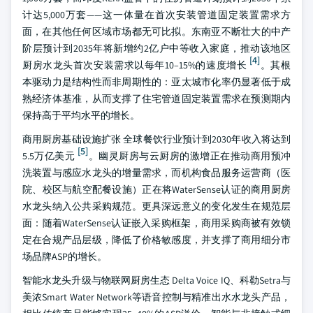
计达5,000万套——这一体量在首次安装管道固定装置需求方
面，在其他任何区域市场都无可比拟。东南亚不断壮大的中产
阶层预计到2035年将新增约2亿户中等收入家庭，推动该地区
[4]
厨房水龙头首次安装需求以每年10–15%的速度增长
。其根
本驱动力是结构性而非周期性的：亚太城市化率仍显著低于成
熟经济体基准，从而支撑了住宅管道固定装置需求在预测期内
保持高于平均水平的增长。
商用厨房基础设施扩张 全球餐饮行业预计到2030年收入将达到
[5]
5.5万亿美元
。幽灵厨房与云厨房的激增正在推动商用预冲
洗装置与感应水龙头的增量需求，而机构食品服务运营商（医
院、校区与航空配餐设施）正在将WaterSense认证的商用厨房
水龙头纳入公共采购规范。更具深远意义的变化发生在规范层
面：随着WaterSense认证嵌入采购框架，商用采购商被有效锁
定在合规产品层级，降低了价格敏感度，并支撑了商用细分市
场品牌ASP的增长。
智能水龙头升级与物联网厨房生态 Delta Voice IQ、科勒Setra与
美浓Smart Water Network等语音控制与精准出水水龙头产品，