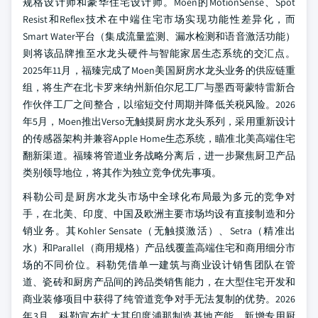
规格设计师和豪华住宅设计师。Moen的MotionSense、Spot
Resist和Reflex技术在中端住宅市场实现功能性差异化，而
Smart Water平台（集成流量监测、漏水检测和语音激活功能）
则将该品牌推至水龙头硬件与智能家居生态系统的交汇点。
2025年11月，福臻完成了Moen美国厨房水龙头业务的供应链重
组，将生产在北卡罗来纳州新伯尔尼工厂与墨西哥蒙特雷新合
作伙伴工厂之间整合，以缩短交付周期并降低关税风险。2026
年5月，Moen推出Verso无触摸厨房水龙头系列，采用重新设计
的传感器架构并兼容Apple Home生态系统，瞄准北美高端住宅
翻新渠道。福臻将管道业务战略分离后，进一步聚焦厨卫产品
类别领导地位，将其作为独立竞争优先事项。
科勒公司是厨房水龙头市场中全球化布局最为多元的竞争对
手，在北美、印度、中国及欧洲主要市场均设有直接制造和分
销业务。其Kohler Sensate（无触摸激活）、Setra（精准出
水）和Parallel（商用规格）产品线覆盖高端住宅和商用细分市
场的不同价位。科勒凭借单一建筑与商业设计销售团队在管
道、瓷砖和厨房产品间的跨品类销售能力，在大型住宅开发和
商业装修项目中获得了纯管道竞争对手无法复制的优势。2026
年3月，科勒宣布扩大其印度浦那制造基地产能，新增专用厨