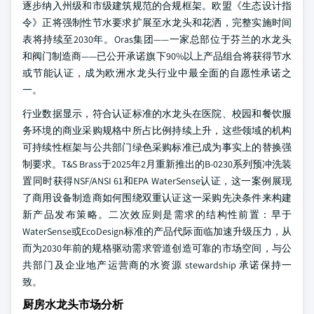
逐步纳入州级和市级建筑规范的合规框架。欧盟《生态设计指
令》正将强制性节水要求扩展至水龙头和花洒，完整实施时间
表将持续至2030年。Oras集团——一家总部位于芬兰的水龙头
和阀门制造商——已公开承诺旗下90%以上产品组合将获得节水
或节能认证，成为欧洲水龙头行业中最全面的自愿性承诺之
一。
行业数据显示，符合认证标准的水龙头在医院、校园和餐饮服
务环境的商业采购规格中所占比例持续上升，这些领域的机构
可持续性框架与公共部门绿色采购标准已成为事实上的替换强
制要求。T&S Brass于2025年2月重新推出的B-0230系列预冲洗装
置同时获得NSF/ANSI 61和EPA WaterSense认证，这一案例展现
了商用设备制造商如何围绕双重认证这一采购先决条件来构建
新产品发布策略。二次效应则是需求的结构性前置：早于
WaterSense或EcoDesign标准的产品代际面临加速升级压力，从
而为2030年前的规格驱动需求管道创造可靠的市场空间，与公
共部门及企业地产运营商的水资源 stewardship 承诺保持一
致。
厨房水龙头市场分析