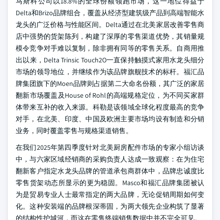
马斯科公司以18.8%的全球份额领跑市场，这一地位得益于
Delta和Brizo品牌组合，覆盖从经济型建筑级产品到高端智能水
龙头的广泛价格与性能区间。Delta通过在北美家居改善零售商
店中强势的货架陈列，构建了深厚的零售渠道优势，其销量规
模令竞争对手难以复制，除非拥有同等的零售关系。自商用推
出以来，Delta Trinsic Touch2O一直保持触摸式家用水龙头细分
市场的领导地位，并继续作为该品牌旗舰技术的标杆。福汇品
牌集团旗下的Moen品牌则占据第二大命名份额，其广泛的家居
翻新市场覆盖及House of Rohl的高端规格定位，为不同买家群
体带来互补的收入来源。科勒是该领域全球化程度最高的竞争
对手，在北美、印度、中国及欧洲主要市场均设有制造和分销
业务，同时覆盖零售与规格渠道销售。
在我们2025年第四季度针对北美厨房配件市场的专家小组访谈
中，与六家区域经销商的采购负责人达成一致观察：在为住宅
翻新客户指定水龙头品牌的管道承包商群体中，品牌忠诚度比
零售货架动态所显示的更为稳固。Masco和福汇品牌集团被认
为是贸易专业人士最常指定的两大品牌，无论促销周期如何变
化。这种安装端的品牌根深蒂固，为两大领先企业构筑了显著
的结构性护城河，而这在零售终端销售数据中并不完全可见。