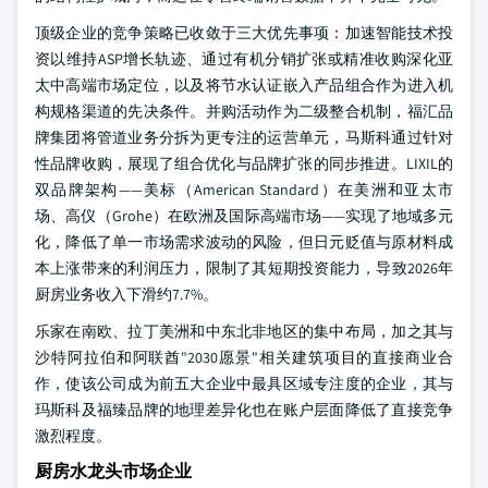
顶级企业的竞争策略已收敛于三大优先事项：加速智能技术投
资以维持ASP增长轨迹、通过有机分销扩张或精准收购深化亚
太中高端市场定位，以及将节水认证嵌入产品组合作为进入机
构规格渠道的先决条件。并购活动作为二级整合机制，福汇品
牌集团将管道业务分拆为更专注的运营单元，马斯科通过针对
性品牌收购，展现了组合优化与品牌扩张的同步推进。LIXIL的
双品牌架构——美标（American Standard）在美洲和亚太市
场、高仪（Grohe）在欧洲及国际高端市场——实现了地域多元
化，降低了单一市场需求波动的风险，但日元贬值与原材料成
本上涨带来的利润压力，限制了其短期投资能力，导致2026年
厨房业务收入下滑约7.7%。
乐家在南欧、拉丁美洲和中东北非地区的集中布局，加之其与
沙特阿拉伯和阿联酋"2030愿景"相关建筑项目的直接商业合
作，使该公司成为前五大企业中最具区域专注度的企业，其与
玛斯科及福臻品牌的地理差异化也在账户层面降低了直接竞争
激烈程度。
厨房水龙头市场企业