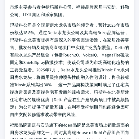
市场主要参与者包括玛斯科公司、福臻品牌家居与安防、科勒
公司、LIXIL集团和乐家集团。
玛斯科公司是全球厨房水龙头市场的领导者，预计2025年市场
份额达18.8%。通过Delta水龙头公司及其高端Brizo品牌运营，
玛斯科在北美市场拥有最深入的零售渠道渗透，在家居改善零
售、批发分销及建筑商直销项目中实现广泛货架覆盖。Delta的
智能水龙头产品组合（包括Touch2O、VoiceIQ、MagnaTite磁吸
固定和ShieldSpray防溅技术）使该公司成为市场高端化趋势的
主要受益者。2025年7月，Delta水龙头公司推出Trinsic Pro系列
厨房水龙头，将商用级拉伸喷头性能融入住宅设计，售价较标
准Trinsic系列高出30%——这一产品架构决策同时满足了住宅高
端改造渠道及高端住宅开发商的规格需求。玛斯科在北美新建
住宅市场的规模优势（Delta产品在生产建筑商项目中被高频指
定）为公司提供了销量基础，在利率受抑制期间也能避免因可
自由支配装修需求波动带来的风险。
福臻品牌家居与安防旗下的Moen品牌是北美市场上销量最高的
厨房水龙头品牌之一，同时其高端House of Rohl产品组合面向