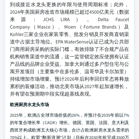
到或接近水龙头更换的年限与使用周期标准；此外，
2024年美国厨房改造市场规模已超过4500亿美元（数据
来源：JCHS LIRA）。Delta Faucet
Company（Masco）、Moen（Fortune Brands）及
Kohler三家企业在家装零售、批发分销及开发商直销渠
道中占据主导地位。EPA WaterSense认证已成为公共部
门商用厨房采购的实际门槛，有效排除了不合规产品在
机构销售渠道中的流通，这一监管锁定效应使拥有认证
产品线的品牌企业受益。加拿大则通过多户型住宅与公
寓开发项目（主要集中在多伦多、温哥华及卡尔加里）
持续增加市场增量。预计2026年后利率回归常态将释放
累积的装修活动，推动北美市场从2027年起加速增长，
并有望在预测期中段实现超基线表现。
欧洲厨房水龙头市场
2025年，欧洲占全球市场价值的26%，并预计在2035年前以7%
的年复合增长率（CAGR）增长。德国、英国、法国、意大利及
西班牙构成欧洲五大核心市场，合计占欧洲厨房水龙头需求的
70%以上。欧盟“翻新浪潮”计划（目标在2030年前完成3500万