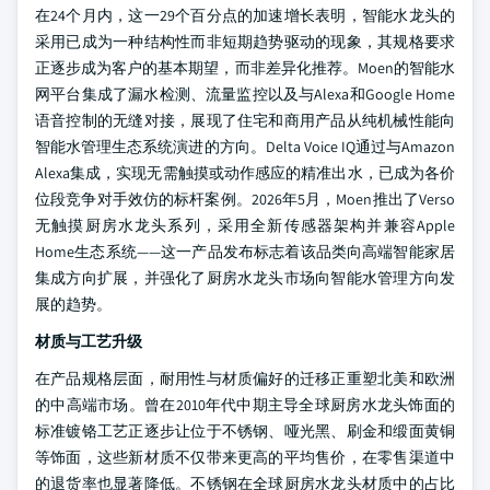
在24个月内，这一29个百分点的加速增长表明，智能水龙头的
采用已成为一种结构性而非短期趋势驱动的现象，其规格要求
正逐步成为客户的基本期望，而非差异化推荐。Moen的智能水
网平台集成了漏水检测、流量监控以及与Alexa和Google Home
语音控制的无缝对接，展现了住宅和商用产品从纯机械性能向
智能水管理生态系统演进的方向。Delta Voice IQ通过与Amazon
Alexa集成，实现无需触摸或动作感应的精准出水，已成为各价
位段竞争对手效仿的标杆案例。2026年5月，Moen推出了Verso
无触摸厨房水龙头系列，采用全新传感器架构并兼容Apple
Home生态系统——这一产品发布标志着该品类向高端智能家居
集成方向扩展，并强化了厨房水龙头市场向智能水管理方向发
展的趋势。
材质与工艺升级
在产品规格层面，耐用性与材质偏好的迁移正重塑北美和欧洲
的中高端市场。曾在2010年代中期主导全球厨房水龙头饰面的
标准镀铬工艺正逐步让位于不锈钢、哑光黑、刷金和缎面黄铜
等饰面，这些新材质不仅带来更高的平均售价，在零售渠道中
的退货率也显著降低。不锈钢在全球厨房水龙头材质中的占比