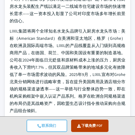
房水龙头装配生产线以满足一二线城市住宅建设市场的快速增
长需求——这一资本投入彰显了公司对印度市场多年增长前景
的信心。
LIXIL集团将两个全球知名水龙头品牌引入厨房水龙头市场：美
标（American Standard）在美洲和亚太地区，格罗（Grohe）
在欧洲及国际高端市场。LIXIL的产品线覆盖从入门级到高规格
商用产品，在德国、荷兰、中国和美国设有重要的制造基地。
公司在2024年面临日元贬值和原材料成本上涨的压力，厨房业
务收入下滑约7.7%，但其双品牌策略带来的地域多元化有效降
低了单一市场需求波动的风险。2025年9月，LIXIL宣布对Grohe
北美分销网络进行战略审查，旨在提升美国商用及酒店细分市
场的规格渠道渗透率——这一举措与行业整体趋势一致，即在
机构采购框架中嵌入认证产品系列。格罗在欧洲合同规格渠道
的布局仍是其战略资产，因欧盟生态设计指令推动采购向合规
产品组合倾斜。
乐家集团（Roca Group）总部位于西班牙，是一家生产浴室和
联系我们
下载免费 PDF
厨房设备的制造商，在15个国家设有生产设施，业务覆盖170多