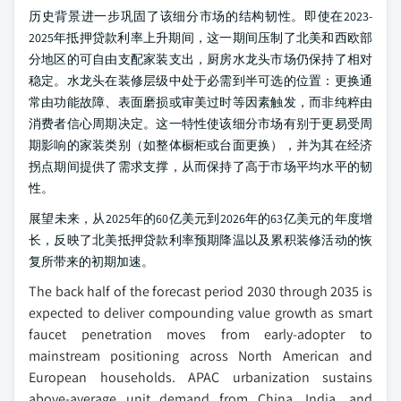
历史背景进一步巩固了该细分市场的结构韧性。即使在2023-
2025年抵押贷款利率上升期间，这一期间压制了北美和西欧部
分地区的可自由支配家装支出，厨房水龙头市场仍保持了相对
稳定。水龙头在装修层级中处于必需到半可选的位置：更换通
常由功能故障、表面磨损或审美过时等因素触发，而非纯粹由
消费者信心周期决定。这一特性使该细分市场有别于更易受周
期影响的家装类别（如整体橱柜或台面更换），并为其在经济
拐点期间提供了需求支撑，从而保持了高于市场平均水平的韧
性。
展望未来，从2025年的60亿美元到2026年的63亿美元的年度增
长，反映了北美抵押贷款利率预期降温以及累积装修活动的恢
复所带来的初期加速。
The back half of the forecast period 2030 through 2035 is
expected to deliver compounding value growth as smart
faucet penetration moves from early-adopter to
mainstream positioning across North American and
European households. APAC urbanization sustains
above-average unit demand from China, India, and