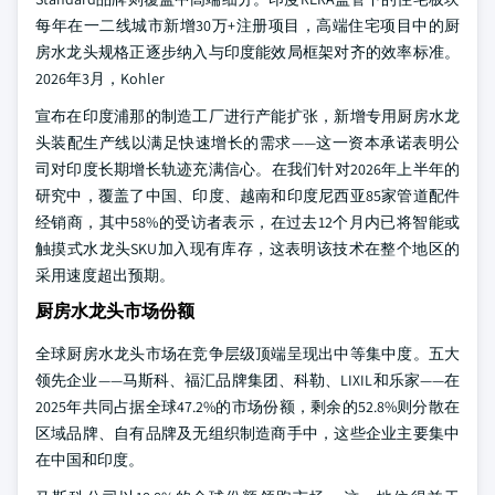
每年在一二线城市新增30万+注册项目，高端住宅项目中的厨
房水龙头规格正逐步纳入与印度能效局框架对齐的效率标准。
2026年3月，Kohler
宣布在印度浦那的制造工厂进行产能扩张，新增专用厨房水龙
头装配生产线以满足快速增长的需求——这一资本承诺表明公
司对印度长期增长轨迹充满信心。在我们针对2026年上半年的
研究中，覆盖了中国、印度、越南和印度尼西亚85家管道配件
经销商，其中58%的受访者表示，在过去12个月内已将智能或
触摸式水龙头SKU加入现有库存，这表明该技术在整个地区的
采用速度超出预期。
厨房水龙头市场份额
全球厨房水龙头市场在竞争层级顶端呈现出中等集中度。五大
领先企业——马斯科、福汇品牌集团、科勒、LIXIL和乐家——在
2025年共同占据全球47.2%的市场份额，剩余的52.8%则分散在
区域品牌、自有品牌及无组织制造商手中，这些企业主要集中
在中国和印度。