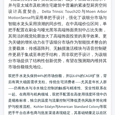
并与亚太城市及欧洲住宅建筑中普遍的紧凑型厨房空间
设计高度契合。Delta Trinsic Touch2O与Moen Arbor
MotionSense均采用单把手设计，强化了该细分市场与
智能水龙头采用浪潮的同步性。在中高端价位区间，单
把手配置在刷金与哑光黑等高端饰面类别中占比失衡，
其简洁的视觉轮廓放大了高端饰面投资的美学效果。更
为关键的增长动力在于该细分市场作为智能技术整合的
主要载体：传感器阵列、无触摸激活模块与语音控制硬
件更易于集成至单把手结构，而非双把手设计，为该细
分市场提供了结构性创新优势，有望在预测期内维持其
市场份额领先地位。
双把手水龙头保持44%的市场份额，并以6.6%的CAGR扩张，背
后有两大稳固需求支柱。传统住宅消费者——尤其是年长人群
——仍将热水与冷水独立控制的触感与精准性、安全性联系在
一起。在商用与机构领域，双把手配置在高使用强度环境中仍
是规格标准，独立的温度与流量控制可降低烫伤风险并简化维
护与校准流程。Kohler Edalyn与American Standard Colony等双
把手平台在承包商与批发渠道表现稳定，其基础销量足以在区