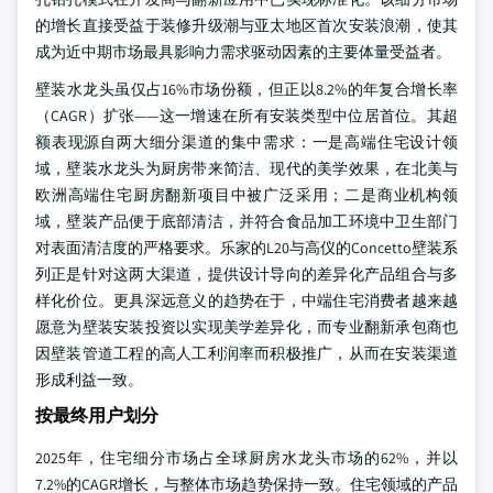
的增长直接受益于装修升级潮与亚太地区首次安装浪潮，使其
成为近中期市场最具影响力需求驱动因素的主要体量受益者。
壁装水龙头虽仅占16%市场份额，但正以8.2%的年复合增长率
（CAGR）扩张——这一增速在所有安装类型中位居首位。其超
额表现源自两大细分渠道的集中需求：一是高端住宅设计领
域，壁装水龙头为厨房带来简洁、现代的美学效果，在北美与
欧洲高端住宅厨房翻新项目中被广泛采用；二是商业机构领
域，壁装产品便于底部清洁，并符合食品加工环境中卫生部门
对表面清洁度的严格要求。乐家的L20与高仪的Concetto壁装系
列正是针对这两大渠道，提供设计导向的差异化产品组合与多
样化价位。更具深远意义的趋势在于，中端住宅消费者越来越
愿意为壁装安装投资以实现美学差异化，而专业翻新承包商也
因壁装管道工程的高人工利润率而积极推广，从而在安装渠道
形成利益一致。
按最终用户划分
2025年，住宅细分市场占全球厨房水龙头市场的62%，并以
7.2%的CAGR增长，与整体市场趋势保持一致。住宅领域的产品