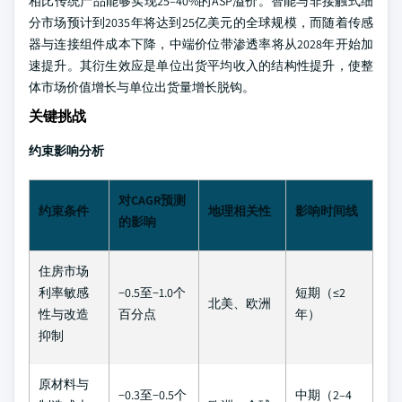
相比传统产品能够实现25–40%的ASP溢价。智能与非接触式细
分市场预计到2035年将达到25亿美元的全球规模，而随着传感
器与连接组件成本下降，中端价位带渗透率将从2028年开始加
速提升。其衍生效应是单位出货平均收入的结构性提升，使整
体市场价值增长与单位出货量增长脱钩。
关键挑战
约束影响分析
对CAGR预测
约束条件
地理相关性
影响时间线
的影响
住房市场
利率敏感
−0.5至−1.0个
短期（≤2
北美、欧洲
性与改造
百分点
年）
抑制
原材料与
−0.3至−0.5个
中期（2–4