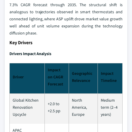
7.3% CAGR forecast through 2035. The structural shift is
analogous to trajectories observed in smart thermostats and
connected lighting, where ASP uplift drove market value growth
well ahead of unit volume expansion during the technology
diffusion phase.
Key Drivers
Drivers Impact Analysis
Impact
Geographic
Impact
Driver
on CAGR
Relevance
Timeline
Forecast
Global Kitchen
North
Medium
+2.0 to
Renovation
America,
term (2–4
+2.5 pp
Upcycle
Europe
years)
APAC