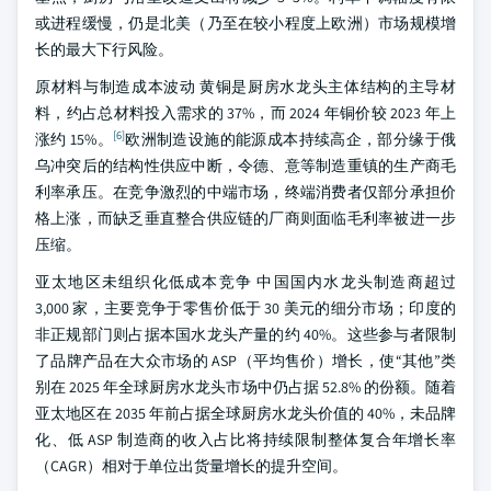
或进程缓慢，仍是北美（乃至在较小程度上欧洲）市场规模增
长的最大下行风险。
原材料与制造成本波动 黄铜是厨房水龙头主体结构的主导材
料，约占总材料投入需求的 37%，而 2024 年铜价较 2023 年上
[6]
涨约 15%。
欧洲制造设施的能源成本持续高企，部分缘于俄
乌冲突后的结构性供应中断，令德、意等制造重镇的生产商毛
利率承压。在竞争激烈的中端市场，终端消费者仅部分承担价
格上涨，而缺乏垂直整合供应链的厂商则面临毛利率被进一步
压缩。
亚太地区未组织化低成本竞争 中国国内水龙头制造商超过
3,000 家，主要竞争于零售价低于 30 美元的细分市场；印度的
非正规部门则占据本国水龙头产量的约 40%。这些参与者限制
了品牌产品在大众市场的 ASP（平均售价）增长，使“其他”类
别在 2025 年全球厨房水龙头市场中仍占据 52.8% 的份额。随着
亚太地区在 2035 年前占据全球厨房水龙头价值的 40%，未品牌
化、低 ASP 制造商的收入占比将持续限制整体复合年增长率
（CAGR）相对于单位出货量增长的提升空间。