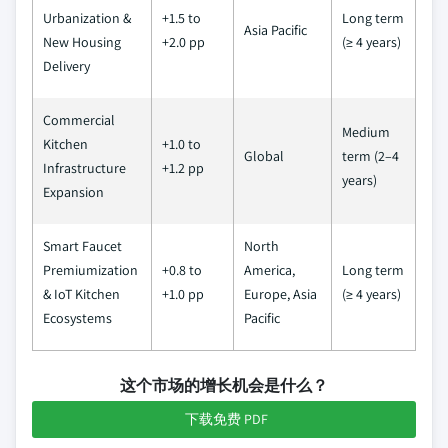
Urbanization &
+1.5 to
Long term
Asia Pacific
New Housing
+2.0 pp
(≥ 4 years)
Delivery
Commercial
Medium
Kitchen
+1.0 to
Global
term (2–4
Infrastructure
+1.2 pp
years)
Expansion
Smart Faucet
North
Premiumization
+0.8 to
America,
Long term
& IoT Kitchen
+1.0 pp
Europe, Asia
(≥ 4 years)
Ecosystems
Pacific
这个市场的增长机会是什么？
下载免费 PDF