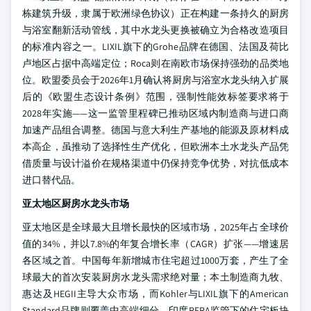
栋建筑升级，隶属于欧洲绿色协议）正在构建一条持久的厨房
与浴室翻新活动管线，其中水龙头更换被确立为合格改造项目
的标准内容之一。LIXIL旗下的Grohe品牌在德国、法国及荷比
卢地区占据中高端定位；Roca则在南欧市场保持强劲的品类地
位。欧盟委员会于2026年1月确认将厨房与浴室水龙头纳入扩展
后的《欧盟生态设计条例》范围，强制性能效标签要求将于
2028年实施——这一监管里程碑已推动区域内制造商与进口商
加速产品组合调整。德国与意大利生产基地的能源及原材料成
本高企，虽推动了选择性生产优化，但欧洲本土水龙头产品凭
借质量与设计溢价在规格渠道中仍保持竞争优势，对抗低成本
进口替代品。
亚太地区厨房水龙头市场
亚太地区是全球最大且增长最快的区域市场，2025年占全球价
值的34%，并以7.8%的年复合增长率（CAGR）扩张——增速居
各区域之首。中国每年新增城市住宅超过1000万套，产生了全
球最大的首次安装厨房水龙头需求绝对量；本土制造商九牧、
惠达及HEGII主导大众市场，而Kohler与LIXIL旗下的American
Standard品牌则覆盖中高端细分。印度RERA监管下的住宅板块