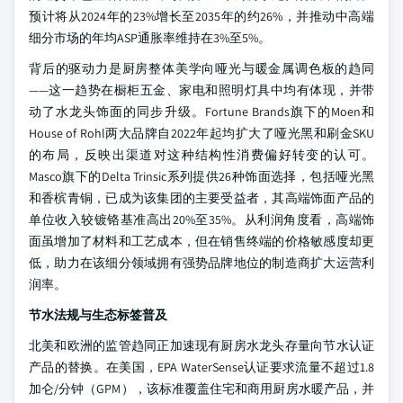
预计将从2024年的23%增长至2035年的约26%，并推动中高端
细分市场的年均ASP通胀率维持在3%至5%。
背后的驱动力是厨房整体美学向哑光与暖金属调色板的趋同
——这一趋势在橱柜五金、家电和照明灯具中均有体现，并带
动了水龙头饰面的同步升级。Fortune Brands旗下的Moen和
House of Rohl两大品牌自2022年起均扩大了哑光黑和刷金SKU
的布局，反映出渠道对这种结构性消费偏好转变的认可。
Masco旗下的Delta Trinsic系列提供26种饰面选择，包括哑光黑
和香槟青铜，已成为该集团的主要受益者，其高端饰面产品的
单位收入较镀铬基准高出20%至35%。从利润角度看，高端饰
面虽增加了材料和工艺成本，但在销售终端的价格敏感度却更
低，助力在该细分领域拥有强势品牌地位的制造商扩大运营利
润率。
节水法规与生态标签普及
北美和欧洲的监管趋同正加速现有厨房水龙头存量向节水认证
产品的替换。在美国，EPA WaterSense认证要求流量不超过1.8
加仑/分钟（GPM），该标准覆盖住宅和商用厨房水暖产品，并