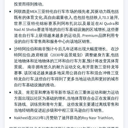
投资而得到推动。
阿联酋是MEA三亚特伦自行车市场的领先者,其驱动力既包括
既有的体育文化,高自由裁量收入,也包括包括铁人70.3 迪拜,
世界三亚特伦锦标赛系列阿布扎比以及最近在Al Qudra和
Nad Al Sheba赛道等地的自行车基础设施的区域增长,这些赛
道在自行车上获得越来越多的运动员. Premium品牌利用专
业的自行车零售商和服务中心向该地区销售。
沙特阿拉伯和南非预计今后几年还将出现大幅度增长。 在沙
特阿拉伯,政府根据《2030年远景规划》调整健身方案,包括
近地物体和近地物体的三环和自行车方案,预计将改变其体育
景观。 南非拥有悠久的耐力运动文化,有开普敦三亚特龙等
赛事. 该区域还越来越多地采用公路自行车和混合冲锋三亚
特龙自行车,这些自行车得到了更多当地运动员和更好的城市
自行车基础设施的推动。
埃及、肯尼亚和摩洛哥等新市场正在三重体运动和耐力运动
方面出现以社区为基础的增长,当地体育联合会正在发展自行
车路线、训练营和青年方案。 这些发展主要通过离线零售和
当地经销商促进起步级和中程三亚马逊自行车销售。
Nakheel在2023年1月赞助了迪拜群岛的Roy Nasr Triathlon,