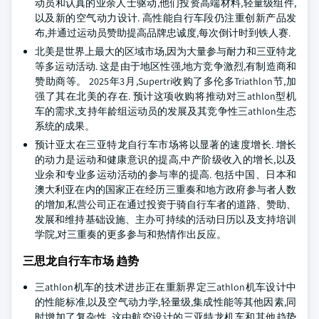
动员和认真的业余人士驱动,他们投资高端材料,轻量级组件,
以及新的空气动力设计. 高性能自行车段仍注重创新产品发
布,并通过运动员赞助提高品牌忠诚度,每次倒计时到铁人赛.
北美是世界上最大的区域市场,因为大量参与耐力和三亚特龙
等多运动活动. 这是由于地区性强,地方竞争激烈,有制造商和
赞助商等。 2025年3月,Supertri收购了多伦多Triathlon节,加
强了其在北美的存在. 预计这项收购将推动对三athlon型机
车的需求,支持年龄组运动员的发展及其竞争性三athlon生态
系统的成果。
预计亚太在三亚特龙自行车市场将以显著的速度增长. 增长
的动力是运动和健康意识的提高,中产阶级收入的增长,以及
业余和专业多运动活动的参与率的提高. 包括中国、日本和
澳大利亚在内的国家正在经历三重奏和地方政府参与者人数
的增加,私营公司正在通过投资于骑自行车者的道路、赞助、
发展和维持基础设施、主办可持续的活动日历以及支持培训
学院,对三重奏的更多参与和热情作出反应。
三思龙自行车市场 趋势
三athlon机车的技术进步正在重新界定三athlon机车设计中
的性能标准,以及空气动力学,轻量级,集成性能等其他因素,同
时增加了复杂性. 这由航空设计的三亚特龙机车和其他趋势