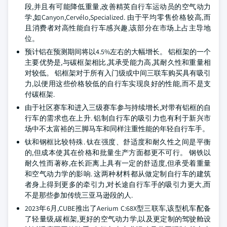
段,并且有可能降低重量,改善精英自行车运动员的空气动力
学,如Canyon,Cervélo,Specialized. 由于平均零售价格较高,而
且消费者对高性能自行车感兴趣,该部分在市场上占主导地
位。
预计铝在预测期间将以4.5%左右的大幅增长。 铝框架的一个
主要优势是,与碳框架相比,其承受能力高,其耐久性和重量相
对较低。 铝框架对于所有入门级或中间三联车购买具有吸引
力,以便用这些价格较低的自行车实现良好的性能,而不是支
付碳框架.
由于社区赛车和进入三级赛车参与持续增长,对带有铝框的自
行车的需求也在上升. 铝制自行车的吸引力也有利于新兴市
场中不太富裕的三脚马车和同样注重性能的年轻自行车手。
钛和钢框比较特殊. 钛在强度、舒适度和耐久性之间是平衡
的,但成本使其在价格和批量生产方面都更不可行。 钢铁以
耐久性而著称,在长距离上具有一定的舒适度,但承受着重量
和空气动力学的影响. 这两种材料都从做定制自行车的建筑
者身上得到更多的牵引力,对长途自行车手的吸引力更大,而
不是那些参加传统三亚马逊段的人.
2023年6月,CUBE推出了Aerium C:68X型三联车,该型机车配备
了轻量级,碳框架,更好的空气动力学,以及更定制的驾驶舱设