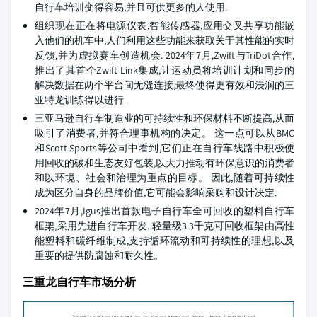
自行车培训变得容易,并且可供更多的人使用.
组织现在正在将电源仪表,智能传感器,应用交叉共享功能嵌
入他们的机车中,人们利用这些功能来获取关于其性能的实时
反馈,并为虚拟赛车创造机会. 2024年7月,Zwift与TriDot合作,
推出了其首个Zwift Link集成,让运动员将培训计划和同步的
解决数据在两个平台间无缝连接,最终使得更有效和浸润的三
亚特龙训练得以进行.
三亚马逊自行车制造业的可持续性和环保材料不断提高,从而
吸引了消费者,并符合理事机构的决定。 这一点可以从BMC
和Scott Sports等公司中看到,它们正在自行车线路中积极使
用回收的碳和生态友好包装,以大力推动有环保意识的消费者
和以环境、社会和治理为重点的目标。 因此,随着可持续性
成为区分自身的品牌价值,它可能会影响采购和设计决定.
2024年7月,Igus推出首款电子自行车全可回收的塑料自行车
框架,采用先进自行车开发. 轻量级3.3千克可回收框架由高性
能塑料和碳纤维制成,支持循环流动和可持续性的理想,以及
重要的提供防腐蚀和耐久性。
三重龙自行车市场分析