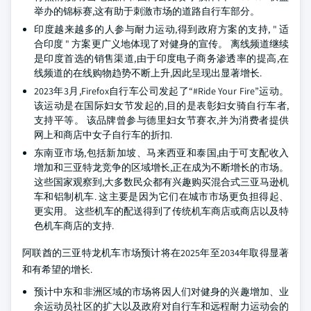
举办的锦标赛,这有助于刺激市场的道路自行车部分。
印度越来越多的人参与耐力运动,得到政府方案的支持, " 适
合印度 " 方案更广义地体现了对健身的宣传。 离线频道继续
是印度首选的销售渠道,由于印度电子商务渗透率的提高,在
线频道的在线购物趋势不断上升,因此呈现出显著增长.
2023年3月,Firefox自行车公司发起了“#Ride Your Fire”运动。
该运动是在国际妇女节发起的,目的是表彰妇女骑自行车者,
支持平等。 该品牌曾参与德里妇女节赛衣,并为消费者提供
网上和商店中女子自行车的折扣.
东南亚市场,包括新加坡、马来西亚和泰国,由于可支配收入
增加和三亚特龙竞争的区域增长,正在成为不断增长的市场。
这些国家观察到,大多数民众都有兴趣购买混合式三亚马逊机
车和铝制机车. 这主要是因为它们在城市市场更负担得起、
更实用。 这些机车的配送得到了传统机车商店或商店以及特
色机车商店的支持.
阿联酋的三亚特龙机车市场预计将在2025年至2034年取得显著
和有希望的增长.
预计中东和非洲区域的市场将因人们对健身的兴趣增加、业
余运动员社区的扩大以及政府对自行车和远程耐力运动会的