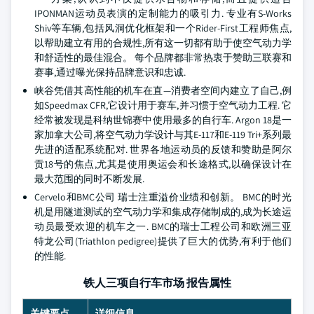
IPONMAN运动员表演的定制能力的吸引力. 专业有S-Works
Shiv等车辆,包括风洞优化框架和一个Rider-First工程师焦点,
以帮助建立有用的合规性,所有这一切都有助于使空气动力学
和舒适性的最佳混合。 每个品牌都非常热衷于赞助三联赛和
赛事,通过曝光保持品牌意识和忠诚.
峡谷凭借其高性能的机车在直—消费者空间内建立了自己,例
如Speedmax CFR,它设计用于赛车,并习惯于空气动力工程. 它
经常被发现是科纳世锦赛中使用最多的自行车. Argon 18是一
家加拿大公司,将空气动力学设计与其E-117和E-119 Tri+系列最
先进的适配系统配对. 世界各地运动员的反馈和赞助是阿尔
贡18号的焦点,尤其是使用奥运会和长途格式,以确保设计在
最大范围的同时不断发展.
Cervelo和BMC公司 瑞士注重溢价业绩和创新。 BMC的时光
机是用隧道测试的空气动力学和集成存储制成的,成为长途运
动员最受欢迎的机车之一. BMC的瑞士工程公司和欧洲三亚
特龙公司(Triathlon pedigree)提供了巨大的优势,有利于他们
的性能.
铁人三项自行车市场 报告属性
关键要点
详细信息