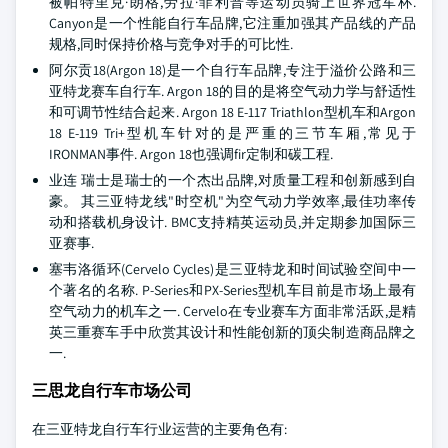
被帕特里克·朗格,劳拉·菲利普等运动员骑上世界冠军杯.
Canyon是一个性能自行车品牌,它注重加强其产品线的产品
规格,同时保持价格与竞争对手的可比性.
阿尔贡18(Argon 18)是一个自行车品牌,专注于溢价公路和三
亚特龙赛车自行车. Argon 18的目的是将空气动力学与舒适性
和可调节性结合起来. Argon 18 E-117 Triathlon型机车和Argon
18 E-119 Tri+型机车针对的是严重的三节车厢,常见于
IRONMAN事件. Argon 18也强调fir定制和碳工程.
业连 瑞士是瑞士的一个杰出品牌,对质量工程和创新感到自
豪。 其三亚特龙线"时空机"为空气动力学效率,最佳功率传
动和搭载机身设计. BMC支持精英运动员,并定期参加国际三
亚赛事.
塞韦洛循环(Cervelo Cycles)是三亚特龙和时间试验空间中一
个著名的名称. P-Series和PX-Series型机车目前是市场上最有
空气动力的机车之一. Cervelo在专业赛车方面非常活跃,是精
英三重赛车手中欣赏其设计和性能创新的顶尖制造商品牌之
一.
三思龙自行车市场公司
在三亚特龙自行车行业运营的主要角色有: