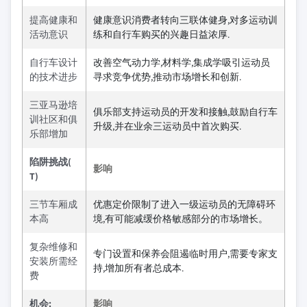
提高健康和
健康意识消费者转向三联体健身,对多运动训
活动意识
练和自行车购买的兴趣日益浓厚.
自行车设计
改善空气动力学,材料学,集成学吸引运动员
的技术进步
寻求竞争优势,推动市场增长和创新.
三亚马逊培
俱乐部支持运动员的开发和接触,鼓励自行车
训社区和俱
升级,并在业余三运动员中首次购买.
乐部增加
陷阱挑战(
影响
T)
三节车厢成
优惠定价限制了进入一级运动员的无障碍环
本高
境,有可能减缓价格敏感部分的市场增长。
复杂维修和
专门设置和保养会阻遏临时用户,需要专家支
安装所需经
持,增加所有者总成本.
费
机会:
影响