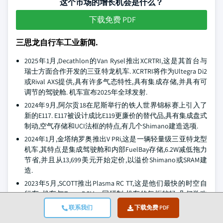
这个市场的增长机会是什么？
下载免费 PDF
三思龙自行车工业新闻.
2025年1月,Decathlon的Van Rysel推出XCRTRI,这是其首台与
瑞士方面合作开发的三亚特龙机车. XCRTRI将作为Ultegra Di2
或Rival AXS提供,具有许多气态特性,具有集成存储,并具有可
调节的驾驶舱. 机车宣布2025年全球发射.
2024年9月,阿尔贡18在尼斯举行的铁人世界锦标赛上引入了
新的E117. E117被设计成比E119更廉价的替代品,具有集成盘式
制动,空气存储和UCI法框的特点,有几个Shimano建造选项.
2024年1月,金塔纳罗奥推出V PRi,这是一辆轻量级三亚特龙型
机车,其特点是集成驾驶舱和内部FuelBay存储,6.2W减低拖力
节省,并且从13,699美元开始定价,以溢价Shimano或SRAM建
造.
2023年5月,SCOTT推出Plasma RC TT,这是他们最快的时空自
行车. 机车与Team DSM一同研制,机车的气框较轻,几何学改
进,并设有可调节的驾驶舱. 它在40公里的距离上提供了比之
联系我们
下载免费 PDF
前的迭代更快的33秒.