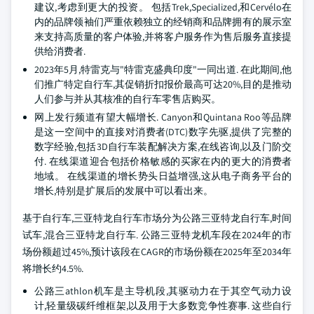
建议,考虑到更大的投资。 包括Trek,Specialized,和Cervélo在
内的品牌领袖们严重依赖独立的经销商和品牌拥有的展示室
来支持高质量的客户体验,并将客户服务作为售后服务直接提
供给消费者.
2023年5月,特雷克与"特雷克盛典印度"一同出道. 在此期间,他
们推广特定自行车,其促销折扣报价最高可达20%,目的是推动
人们参与并从其核准的自行车零售店购买。
网上发行频道有望大幅增长. Canyon和Quintana Roo等品牌
是这一空间中的直接对消费者(DTC)数字先驱,提供了完整的
数字经验,包括3D自行车装配解决方案,在线咨询,以及门阶交
付. 在线渠道迎合包括价格敏感的买家在内的更大的消费者
地域。 在线渠道的增长势头日益增强,这从电子商务平台的
增长,特别是扩展后的发展中可以看出来。
基于自行车,三亚特龙自行车市场分为公路三亚特龙自行车,时间
试车,混合三亚特龙自行车. 公路三亚特龙机车段在2024年的市
场份额超过45%,预计该段在CAGR的市场份额在2025年至2034年
将增长约4.5%.
公路三athlon机车是主导机段,其驱动力在于其空气动力设
计,轻量级碳纤维框架,以及用于大多数竞争性赛事. 这些自行