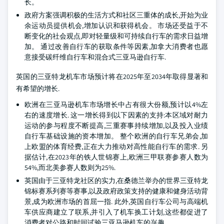
长。
政府方案强调积极的生活方式和社区三重体的成长,开始为业
余运动员提供机会,增加认识和获得机会。 市场还受益于不
断变化的社会观点,即对轻量级和可持续自行车的需求日益增
加。 通过改善自行车的获取条件等因素,加拿大消费者也愿
意接受碳纤维自行车和混合式三亚马逊自行车.
英国的三亚特龙机车市场预计将在2025年至2034年取得显著和
有希望的增长.
欧洲在三亚马逊机车市场增长中占有很大份额,预计以4%左
右的速度增长. 这一增长得到以下因素的支持:本区域对耐力
运动的参与程度不断提高,三重赛事持续增加,以及投入业绩
自行车基础设施的资本增加。 整个欧洲的自行车兄弟会,加
上欧盟的体育经费,正在大力推动对高性能自行车的需求. 另
据估计,在2023年的铁人世锦赛上,欧洲三甲联赛参赛人数为
54%,而北美参赛人数则为25%.
英国由于三亚特龙社区的实力,在桑德兰举办的世界三亚特龙
锦标赛系列赛等赛事,以及政府政策支持的健康和健身活动背
景,成为欧洲市场的首屈一指. 此外,英国自行车公司与高端机
车供应商建立了联系,并引入了机车换工计划,这些都促进了
消费者对公路和时间试验三亚马逊机车的兴趣。