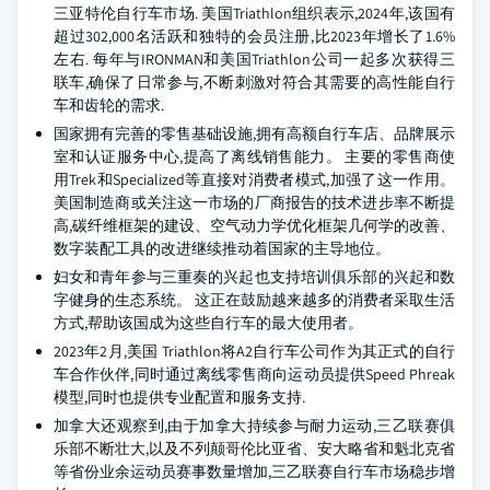
三亚特伦自行车市场. 美国Triathlon组织表示,2024年,该国有
超过302,000名活跃和独特的会员注册,比2023年增长了1.6%
左右. 每年与IRONMAN和美国Triathlon公司一起多次获得三
联车,确保了日常参与,不断刺激对符合其需要的高性能自行
车和齿轮的需求.
国家拥有完善的零售基础设施,拥有高额自行车店、品牌展示
室和认证服务中心,提高了离线销售能力。 主要的零售商使
用Trek和Specialized等直接对消费者模式,加强了这一作用。
美国制造商或关注这一市场的厂商报告的技术进步率不断提
高,碳纤维框架的建设、空气动力学优化框架几何学的改善、
数字装配工具的改进继续推动着国家的主导地位。
妇女和青年参与三重奏的兴起也支持培训俱乐部的兴起和数
字健身的生态系统。 这正在鼓励越来越多的消费者采取生活
方式,帮助该国成为这些自行车的最大使用者。
2023年2月,美国 Triathlon将A2自行车公司作为其正式的自行
车合作伙伴,同时通过离线零售商向运动员提供Speed Phreak
模型,同时也提供专业配置和服务支持.
加拿大还观察到,由于加拿大持续参与耐力运动,三乙联赛俱
乐部不断壮大,以及不列颠哥伦比亚省、安大略省和魁北克省
等省份业余运动员赛事数量增加,三乙联赛自行车市场稳步增