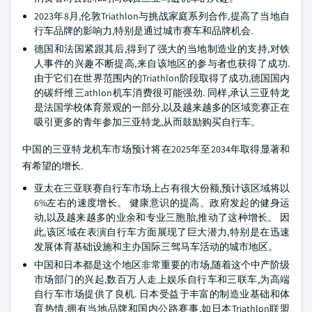
2023年8月,伦敦Triathlon与挑战家庭系列合作,提高了当地自
行车品牌的影响力,特别是通过城市赛车和品牌机会.
德国和法国紧跟其后,得到了强大的当地制造业的支持,对铁
人事件的兴趣不断提高,来自该地区的参与者也获得了成功.
由于它们在世界范围内的Triathlon阶段取得了成功,德国国内
的碳纤维三athlon机车消费很可能强劲. 同样,承认三亚特龙
是法国学校体育景观的一部分,以及越来越多的区域竞赛正在
吸引更多的青年参加三亚特龙,从而鼓励购买自行车。
中国的三亚特龙机车市场预计将在2025年至2034年取得显著和
有希望的增长.
亚太在三亚联赛自行车市场上占有很大份额,预计该区域将以
6%左右的速度增长。 健康意识的提高、政府发起的健身运
动,以及越来越多的业余和专业三胞胎,推动了这种增长。 因
此,该区域在表演自行车方面展现了巨大潜力,特别是在迅速
发展体育基础设施和主办国际三驾马车活动的城市地区。
中国和日本都是这个地区非常重要的市场,随着这个中产阶级
市场部门的兴起,数百万人走上娱乐自行车和三联车,为高端
自行车市场提供了良机. 日本受益于丰富的制造业基础和体
育热情,拥有当地品牌和国内公路赛事,如日本Triathlon联盟