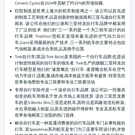
Cervelo Cycles在2024年贡献了约35%的市场份额.
巨型制造是世界上最大的机车制造商之一. 该公司以其先进
的制造工艺和技术,以及创新的性能道路和三亚马逊自行车而
闻名. 该公司在他们的公路和三亚特龙自行车品牌中都采用
了广泛的技术. 他们的"三一"系列是一个为三联车设计的自
行车品牌. Triathlon型机车是现有最先进的空气动力自行
车,Giant采用最新的生产技术. 三一系列机车的主要特点包括
气动框架,集成水合系统,以及骑手位置.
Trek自行车(英語:Trek Bicle)是美国的一个自行车品牌,也是设
计制造性能高的自行车的领先者. Trek生产的旗舰三亚特龙自
行车模型是他们的"速度概念"自行车. 速度概念机车在空气
动力学设计,适配,集成存储,成本效益方面享有盛誉. 特雷克在
世界各地赞助专业三联赛和专业三联赛活动.
专用自行车组件是一个溢价自行车品牌. 该公司以一些最具
创意的机车而闻名于世,在市场上表现优异. 适合三亚思龙赛
车的是S-Works Shiv三亚思龙机车,其特点是风隧道优化框架,
水合系统融入框架,以及先进的碳纤维材料. 专业及其机车是
世界各地精英三合院的热门选择.
峡谷自行车是一种直通消费者的自行车品牌,专门从事性能自
行车. 其Speedmax系列机车是专门为三亚赛车而设计的,并曾