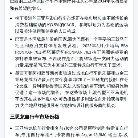
巴西的三亚特龙自行车市场预计将在2025年至2034年取得显著
和有希望的增长.
拉丁美洲的三亚马逊自行车市场正在稳步增长,由不断增长的
消费基础驱动的约3.5%的CAGR、参与以耐力为基础的运动
以及关注健康和健身的人口构成。
巴西是本区域最前沿的国家,因为巴西有一个重要的三驾马车
社区和政府支持体育发展议程。 2023年8月,伊塔乌 BBA
IRONMAN 70.3 福塔莱萨和IRONMAN 70.3 拉丁美洲锦标赛的
双打赛事被宣布. 巴西现在是而且将继续是一支耐力运动的
力量,毫无疑问,它为本区域的三亚特龙自行车带来了需求。
墨西哥和阿根廷等新兴市场通过当地自行车俱乐部和业余三
亚马龙成为许多人的首个赛事,增加了三亚马龙的接触. 在哥
伦比亚、智利和秘鲁等国家,进入阶段的赛车活动和健身旅游
促进了这一市场的增长。 在这些市场上,混合型三亚马逊机
车因其在城乡环境中的可负担性和多用途性而开始获得牵引
力,为当地品牌提供具有当地独特设计的服务商的机会.
三思龙自行车市场份额
三亚特龙机车行业排名前7位的公司是巨型制造,特雷克自行
车,专用自行车组件,卡农自行车,Argon 18,BMC 瑞士,以及