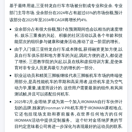
基于最终用途,三亚特龙自行车市场被分割成专业和业余. 专业
部门主导市场. 业余部分在2024年占有超过65%的市场份额,预计
该部分在2025年至2034年CAGR将增长约4%.
业余部分占有很大份额,预计在预测期间也会以相当的速度增
长. 娱乐三重奏的兴起、积极的社区活动以及各个年龄和技
能层次的组织参与健康和健身活动,推动了这一阶层的增长。
由于入门级三亚特龙自行车成本降低,获得融资更加方便,以
及自行车俱乐部和地方赛车的兴起,因此方便的进入,都促进
了增长. 三思教学院的兴起,以及在线和虚拟培训方案,是使体
育对非专业人员更具吸引力的增长的一部分。
职业运动员和精英三脚板继续代表三脚板机车市场的终端使
用部分,是高性能机车的早期和高采用者,这些机车是为空气
动力学,重量,速度而设计的. 这些用户需要最新的组件,有风洞
测试帧,并且可以搭配任何机车.
2025年2月,金塔纳 罗成为第一个加入IRONMAN自行车伙伴计
划的品牌,独家的Ironman V-PRi机车用于IRONMAN课程地点.
它还包括现场支助和赛前服务,在世界任何地方的任何
IRONMAN活动中提供定制服务。 这个针对金塔纳罗奥的节
目约定意味着公司将进一步深化与表现最好的运动员的联系.