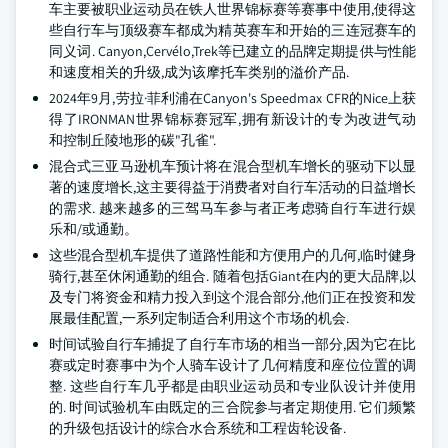
车主要被职业运动员在铁人世界锦标赛等赛事中使用,使得这
些自行车与顶级赛车都成为精英赛车和开始的三连冠赛车的
同义词. Canyon,Cervélo,Trek等已建立的品牌定期提供与性能
和速度相关的升级,成为该摩托车类别的溢价产品.
2024年9月,劳拉·菲利浦在Canyon's Speedmax CFR的Nice上获
得了IRONMAN世界锦标赛冠军,拥有新设计的专为改进气动
和控制丘陵地形的碳"孔雀".
混合式三亚马逊机车预计将在混合型机车增长的驱动下以显
著的速度增长,这主要得益于消费者对自行车活动的日益增长
的需求. 越来越多的三驾马车参与者正考虑骑自行车进行娱
乐和/或通勤。
这些混合型机车提供了道路性能和方便用户的几何,临时健身
骑行,甚至休闲通勤的组合. 随着包括Giant在内的更大品牌,以
及专门将资金和精力投入到这个混合部分,他们正在投资和发
展最佳配置,一系列定制适合利用这个市场的机会.
时间试验自行车捕捉了自行车市场的相当一部分,因为它在比
赛或定时赛事中为个人骑车设计了几何精度和座位位置的调
整. 这些自行车几乎都是由职业运动员和专业队设计并使用
的. 时间试验机车由既定的三合院参与者定期使用. 它们频繁
的升级包括设计的综合水合系统和工程齿轮设备.