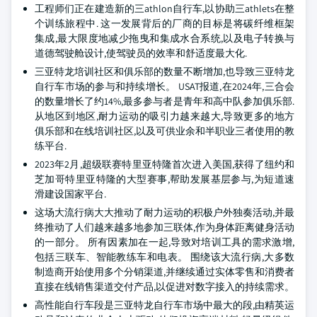
工程师们正在建造新的三athlon自行车,以协助三athlets在整
个训练旅程中. 这一发展背后的厂商的目标是将碳纤维框架
集成,最大限度地减少拖曳和集成水合系统,以及电子转换与
道德驾驶舱设计,使驾驶员的效率和舒适度最大化.
三亚特龙培训社区和俱乐部的数量不断增加,也导致三亚特龙
自行车市场的参与和持续增长。 USAT报道,在2024年,三合会
的数量增长了约14%,最多参与者是青年和高中队参加俱乐部.
从地区到地区,耐力运动的吸引力越来越大,导致更多的地方
俱乐部和在线培训社区,以及可供业余和半职业三者使用的教
练平台.
2023年2月,超级联赛特里亚特隆首次进入美国,获得了纽约和
芝加哥特里亚特隆的大型赛事,帮助发展基层参与,为短道速
滑建设国家平台.
这场大流行病大大推动了耐力运动的积极户外独奏活动,并最
终推动了人们越来越多地参加三联体,作为身体距离健身活动
的一部分。 所有因素加在一起,导致对培训工具的需求激增,
包括三联车、智能教练车和电表。 围绕该大流行病,大多数
制造商开始使用多个分销渠道,并继续通过实体零售和消费者
直接在线销售渠道交付产品,以促进对数字接入的持续需求。
高性能自行车段是三亚特龙自行车市场中最大的段,由精英运