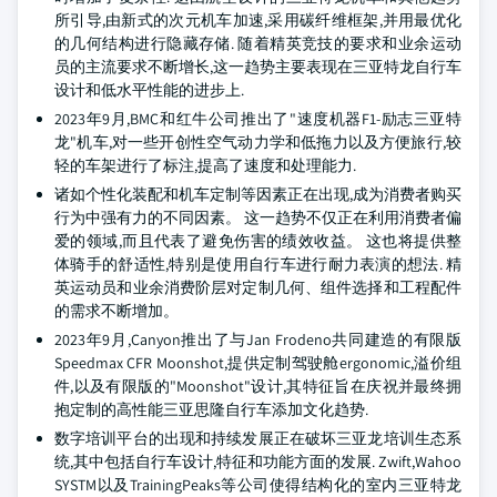
所引导,由新式的次元机车加速,采用碳纤维框架,并用最优化
的几何结构进行隐藏存储. 随着精英竞技的要求和业余运动
员的主流要求不断增长,这一趋势主要表现在三亚特龙自行车
设计和低水平性能的进步上.
2023年9月,BMC和红牛公司推出了"速度机器F1-励志三亚特
龙"机车,对一些开创性空气动力学和低拖力以及方便旅行,较
轻的车架进行了标注,提高了速度和处理能力.
诸如个性化装配和机车定制等因素正在出现,成为消费者购买
行为中强有力的不同因素。 这一趋势不仅正在利用消费者偏
爱的领域,而且代表了避免伤害的绩效收益。 这也将提供整
体骑手的舒适性,特别是使用自行车进行耐力表演的想法. 精
英运动员和业余消费阶层对定制几何、组件选择和工程配件
的需求不断增加。
2023年9月,Canyon推出了与Jan Frodeno共同建造的有限版
Speedmax CFR Moonshot,提供定制驾驶舱ergonomic,溢价组
件,以及有限版的"Moonshot"设计,其特征旨在庆祝并最终拥
抱定制的高性能三亚思隆自行车添加文化趋势.
数字培训平台的出现和持续发展正在破坏三亚龙培训生态系
统,其中包括自行车设计,特征和功能方面的发展. Zwift,Wahoo
SYSTM以及TrainingPeaks等公司使得结构化的室内三亚特龙