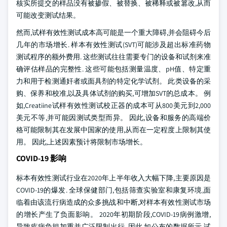
核实所提交的样品没有被掺假、被替换、被稀释或被篡改,从而
可能改变测试结果。
然而,试样有效性测试成本高可能是一个重大障碍,并会阻碍今后
几年的市场增长. 样本有效性测试(SVT)可能涉及超出标准药物
测试程序的额外费用. 这些测试往往需要专门的设备和试剂来准
确评估样品的完整性. 这些可能包括测量温度、pH值、特定重
力和用于检测通奸者或面具剂的特定化学试剂。 此类设备的采
购、保养和校准,以及具体试剂的购买,可增加SVT的总成本。 例
如,Creatiine试样有效性测试校正器的成本可从800美元到2,000
美元不等,并可能因测试类型而异。 因此,设备和服务的高端价
格可能限制其在发展中国家的使用,从而在一定程度上限制其使
用。 因此,上述因素预计将限制市场增长。
COVID-19 影响
标本有效性测试行业在2020年上半年收入大幅下降,主要原因是
COVID-19的爆发. 全球保健部门,包括筛查实验室和康复环境,面
临着由该流行病造成的众多挑战和中断,对样本有效性测试市场
的增长产生了负面影响。 2020年初期阶段,COVID-19病例激增,
导致疾病负担加重并广泛限制出行. 因此,如公布的数据所示,试