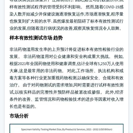
样有效性测试程序的管理受到不利影响。 然而,随着COVID-19感
染人数开始减少并保健设施逐渐恢复运作,市场逐渐恢复,程序量
也恢复到扩大前的水平. 虽然爆发最初阻碍了标本有效性测试行
业的发展,但随着流行病状况的改善,观察其恢复情况令人鼓舞。
样本有效性测试市场 趋势
非法药物滥用发生率的上升预计将促进标本有效性检验行业的
发展。 非法药物滥用对公众健康和安全构成重大挑战。 例如,
根据2021年全国药物使用和健康调查,估计全球有5,250万人使用
大麻,这是最常用的非法药物。 对此,工作场所、执法机构和戒
毒方案等各种行业更加重视药物检测,以确保安全、合规和有效
治疗。 由于对药物测试的需求增加,同时需要进行试样有效性测
试,以核实样品的完整性并预防样品被篡改或掺假。 此外,经济
条件的改善、监管情况和药物检验技术的进步等因素对收入增
长也是有益的。
市场分析