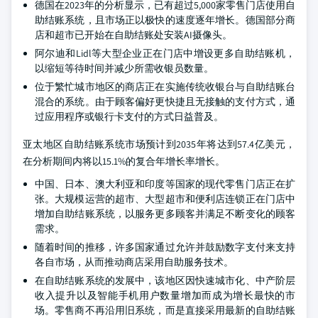
德国在2023年的分析显示，已有超过5,000家零售门店使用自
助结账系统，且市场正以极快的速度逐年增长。德国部分商
店和超市已开始在自助结账处安装AI摄像头。
阿尔迪和Lidl等大型企业正在门店中增设更多自助结账机，
以缩短等待时间并减少所需收银员数量。
位于繁忙城市地区的商店正在实施传统收银台与自助结账台
混合的系统。由于顾客偏好更快捷且无接触的支付方式，通
过应用程序或银行卡支付的方式日益普及。
亚太地区自助结账系统市场预计到2035年将达到57.4亿美元，
在分析期间内将以15.1%的复合年增长率增长。
中国、日本、澳大利亚和印度等国家的现代零售门店正在扩
张。大规模运营的超市、大型超市和便利店连锁正在门店中
增加自助结账系统，以服务更多顾客并满足不断变化的顾客
需求。
随着时间的推移，许多国家通过允许并鼓励数字支付来支持
各自市场，从而推动商店采用自助服务技术。
在自助结账系统的发展中，该地区因快速城市化、中产阶层
收入提升以及智能手机用户数量增加而成为增长最快的市
场。零售商不再沿用旧系统，而是直接采用最新的自助结账