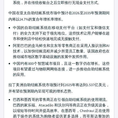
系统，并在传统收银台之后立即推行无现金支付方式。
中国在亚太自助结账系统市场中预计在2026至2035年预测期间
内将以14.7%的复合年增长率增长。
中国的自助结账系统在移动支付平台（如支付宝和微信支
付）的全力支持下处于领先地位。这些技术让用户能够在超
市和便利店中轻松快速地完成无接触支付。
阿里巴巴的盒马鲜生和京东等零售商正在采用人脸识别和AI
技术，以加快结账流程并减少所需员工数量。该国政府也在
推动城市地区数字基础设施的发展中发挥作用。
中国约有800个智慧城市项目，且这一数字仍在增长。这些
项目有望通过与物联网网络连接，进一步推动自助结账系统
的应用。
拉丁美洲自助结账系统市场预计到2025年将达到1.537亿美元，
并有望在预测期内呈现可观的增长态势。
巴西和墨西哥的零售商正在引领自助结账系统的使用潮流。
巴西的家乐福、Atacadão 和沃尔玛等商店正在升级其设备，
以缩短等待时间并提高效率。在墨西哥，Chedraui 正在使用
易于操作的系统为购物者提供更多选择，而哥斯达黎加的