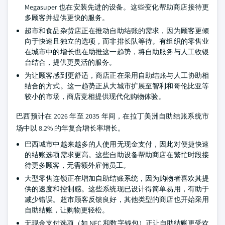
Megasuper 也在安装先进的设备。这些变化帮助商店接待更
多顾客并提供更快的服务。
超市和食品杂货店正在推动自助结账的需求，因为顾客更倾
向于快速且独立的选项，而非排长队等待。有组织的零售业
在城市中的增长也在助推这一趋势，将自助服务与人工收银
台结合，提供更灵活的服务。
为让顾客感到更舒适，商店正在采用自助结账与人工协助相
结合的方式。这一趋势正从大城市扩展至智利和哥伦比亚等
较小的市场，商店竞相提供现代化购物体验。
巴西预计在 2026 年至 2035 年间，在拉丁美洲自助结账系统市
场中以 8.2% 的年复合增长率增长。
巴西城市中越来越多的人使用无现金支付，因此对便捷快速
的结账选项需求更高。这些自助设备帮助商店在繁忙时段接
待更多顾客，无需额外雇佣员工。
大型零售连锁正在增加自助结账系统，因为购物者喜欢其提
供的速度和控制感。这些系统现已设计得简单易用，有助于
减少错误。超市顾客反馈良好，其他类型的商店也开始采用
自助结账，让购物更轻松。
无现金支付选项（如 NFC 和数字钱包）正让自助结账更受欢