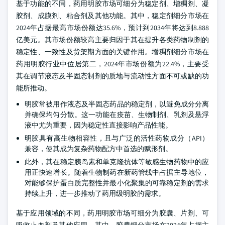
基于功能的不同，药用明胶市场可细分为稳定剂、增稠剂、凝
胶剂、成膜剂、粘合剂及其他功能。其中，稳定剂细分市场在
2024年占据最高市场份额达35.6%，预计到2034年将达到8.888
亿美元。其市场份额较高主要归因于其在提升各类药物制剂的
稳定性、一致性及货架期方面的关键作用。增稠剂细分市场在
药用明胶行业中位居第二，2024年市场份额为22.4%，主要受
其在调节液态及半固态制剂的质地与流动性方面不可或缺的功
能所推动。
明胶常被用作液态及半固态药品的稳定剂，以避免成分分离
并确保均匀分散。这一功能在疫苗、生物制剂、乳剂及悬浮
液中尤为重要，因为稳定性直接影响产品性能。
明胶具有高生物相容性，且与广泛的活性药物成分（API）
兼容，使其成为复杂药物配方中首选的赋形剂。
此外，其在稳定胰岛素和单克隆抗体等敏感生物药物中的应
用正快速增长。随着生物制药在新药管线中占据主导地位，
对能够保护蛋白质完整性并最小化聚集的可靠稳定剂的需求
持续上升，进一步推动了药用级明胶的需求。
基于应用领域的不同，药用明胶市场可细分为胶囊、片剂、可