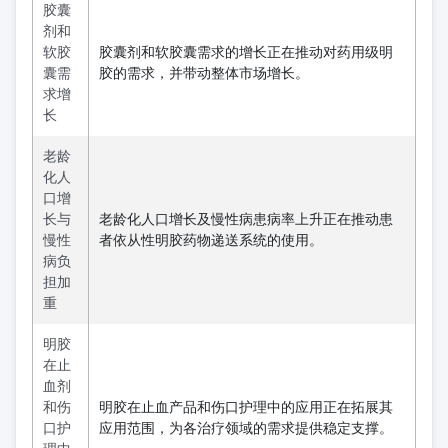
胶囊
剂和
软胶
胶囊剂和软胶囊需求的增长正在推动对药用级明
囊需
胶的需求，并带动整体市场增长。
求增
长
老龄
化人
口增
长与
老龄化人口增长及慢性病患病率上升正在推动患
慢性
者依从性明胶药物递送系统的使用。
病负
担加
重
明胶
在止
血剂
和伤
明胶在止血产品和伤口护理中的应用正在拓展其
口护
应用范围，为各治疗领域的需求提供稳定支撑。