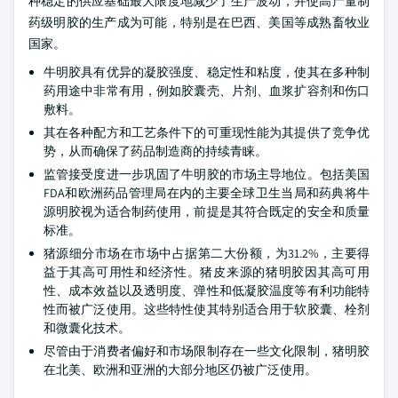
种稳定的供应基础最大限度地减少了生产波动，并使高产量制
药级明胶的生产成为可能，特别是在巴西、美国等成熟畜牧业
国家。
牛明胶具有优异的凝胶强度、稳定性和粘度，使其在多种制
药用途中非常有用，例如胶囊壳、片剂、血浆扩容剂和伤口
敷料。
其在各种配方和工艺条件下的可重现性能为其提供了竞争优
势，从而确保了药品制造商的持续青睐。
监管接受度进一步巩固了牛明胶的市场主导地位。包括美国
FDA和欧洲药品管理局在内的主要全球卫生当局和药典将牛
源明胶视为适合制药使用，前提是其符合既定的安全和质量
标准。
猪源细分市场在市场中占据第二大份额，为31.2%，主要得
益于其高可用性和经济性。猪皮来源的猪明胶因其高可用
性、成本效益以及透明度、弹性和低凝胶温度等有利功能特
性而被广泛使用。这些特性使其特别适合用于软胶囊、栓剂
和微囊化技术。
尽管由于消费者偏好和市场限制存在一些文化限制，猪明胶
在北美、欧洲和亚洲的大部分地区仍被广泛使用。