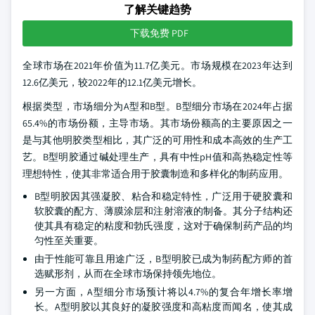
了解关键趋势
下载免费 PDF
全球市场在2021年价值为11.7亿美元。市场规模在2023年达到
12.6亿美元，较2022年的12.1亿美元增长。
根据类型，市场细分为A型和B型。B型细分市场在2024年占据
65.4%的市场份额，主导市场。其市场份额高的主要原因之一
是与其他明胶类型相比，其广泛的可用性和成本高效的生产工
艺。B型明胶通过碱处理生产，具有中性pH值和高热稳定性等
理想特性，使其非常适合用于胶囊制造和多样化的制药应用。
B型明胶因其强凝胶、粘合和稳定特性，广泛用于硬胶囊和
软胶囊的配方、薄膜涂层和注射溶液的制备。其分子结构还
使其具有稳定的粘度和勃氏强度，这对于确保制药产品的均
匀性至关重要。
由于性能可靠且用途广泛，B型明胶已成为制药配方师的首
选赋形剂，从而在全球市场保持领先地位。
另一方面，A型细分市场预计将以4.7%的复合年增长率增
长。A型明胶以其良好的凝胶强度和高粘度而闻名，使其成