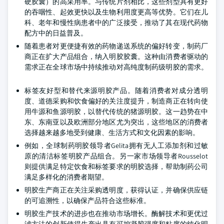
硬胶囊）的高采用率。与传统片剂相比，这些剂型具有更好
的吞咽性、起效更快以及生物利用度更高等优势。它们在儿
科、老年和慢性病患者中的广泛接受，推动了其在现代药物
配方中的日益普及。
随着患者对更便捷有效的药物递送系统的偏好转变，制药厂
商正在扩大产品组合，纳入明胶胶囊。这种由消费者驱动的
需求正在全球市场中持续推动对高纯度制药级明胶的需求。
标签友好型和替代来源明胶产品。随着消费者对成分透明
度、道德采购和饮食偏好的关注度提升，制造商正在转向使
用牛源和鱼源明胶，以替代传统的猪源明胶。这一趋势在中
东、东南亚以及欧洲部分地区尤为突出，这些地区的消费者
选择越来越多地受到健康、生活方式和文化因素的影响。
例如，全球制药明胶领导者Gelita拥有无人工添加剂和过敏
原的清洁标签明胶产品组合。另一家市场领导者Rousselot
则提供满足特定饮食和标签要求的明胶选择，帮助制药公司
满足多样化的消费者期望。
明胶生产商正在关注采购透明度，获得认证，并确保供应链
的可追溯性，以确保产品符合这些标准。
明胶生产技术的进步也在推动市场增长。酶解技术和更优过