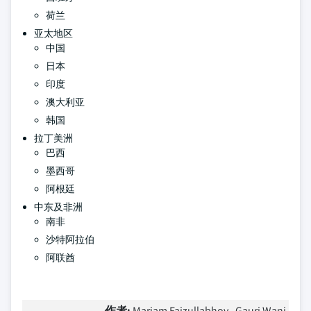
荷兰
亚太地区
中国
日本
印度
澳大利亚
韩国
拉丁美洲
巴西
墨西哥
阿根廷
中东及非洲
南非
沙特阿拉伯
阿联酋
作者:
Mariam Faizullabhoy , Gauri Wani