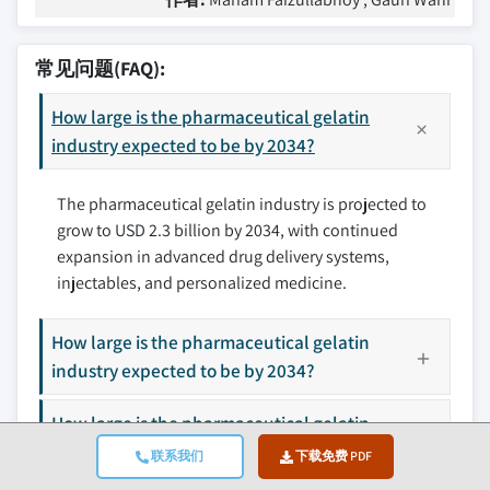
常见问题(FAQ):
How large is the pharmaceutical gelatin
industry expected to be by 2034?
The pharmaceutical gelatin industry is projected to
grow to USD 2.3 billion by 2034, with continued
expansion in advanced drug delivery systems,
injectables, and personalized medicine.
How large is the pharmaceutical gelatin
industry expected to be by 2034?
How large is the pharmaceutical gelatin
industry expected to be by 2034?
联系我们
下载免费 PDF