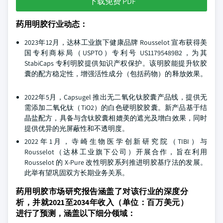
下载免费 PDF
药用明胶行业动态：
2023年12月，达林工业旗下健康品牌 Rousselot 宣布获得美
国专利商标局（USPTO）专利号 US11795489B2，为其
StabiCaps 专利明胶提供知识产权保护。该明胶能提升软胶
囊的配方稳定性，增强活性成分（包括药物）的释放效果。
2022年5月，Capsugel 推出无二氧化钛胶囊产品线，提供无
需添加二氧化钛（TiO2）的白色硬明胶胶囊。新产品基于结
晶盐配方，具备与含钛胶囊相媲美的遮光及增白效果，同时
提供优异的光屏蔽性和不透明度。
2022年1月，寺崎生物医学创新研究院（TIBI）与
Rousselot（达林工业旗下公司）开展合作，旨在利用
Rousselot 的 X-Pure 改性明胶系列推进明胶基疗法的发展。
此举有望巩固双方长期业务关系。
药用明胶市场研究报告涵盖了对该行业的深度分
析，并就2021至2034年收入（单位：百万美元）
进行了预测，涵盖以下细分领域：