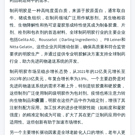
药品制造商中的需求。
制药明胶是一种高纯度蛋白质，来源于胶原蛋白，通常取自
牛、猪或鱼组织，在制药领域广泛用作赋形剂。其生物相容
性、生物降解性和热可逆凝胶形成特性使其成为制备胶囊、片
剂、栓剂和包衣剂的首选材料。全球制药明胶行业的主要企业
包括Gelita AG、Rousselot（Darling Ingredients）、PB Leiner和
Nitta Gelatin。这些企业共同推动创新，确保高质量和符合监管
要求的明胶生产，并通过提供专业明胶解决方案支持全球制药
行业，助力先进药物递送系统的开发。
制药明胶市场呈稳步增长态势，从2021年的12亿美元增长至
2023年的13亿美元，年复合增长率为3.9%。一个主要趋势是对
先进药物递送系统的需求不断上升，特别是软胶囊和硬胶囊，
这些制剂广泛使用制药级明胶作为包封剂。疫情也将注意力转
向生物制品和
疫苗
，明胶在这些产品中作为稳定剂，增强了其
注射剂配方应用。加工技术的进步使明胶性能（如粘度和凝胶
强度）的精准定制成为可能，扩大了其在更广泛制药应用中的
适用性。这些创新有助于加速市场增长。
另一个主要增长驱动因素是全球老龄化人口的增长，老年人更