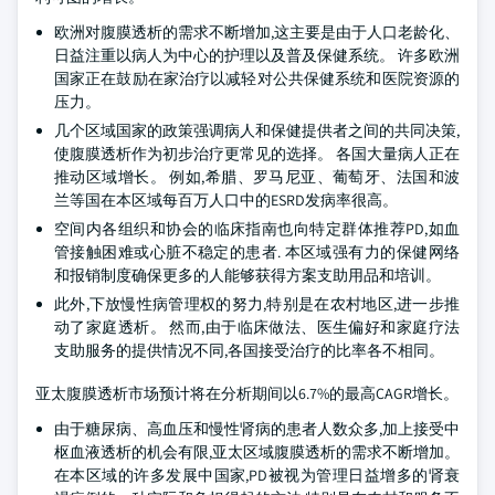
欧洲对腹膜透析的需求不断增加,这主要是由于人口老龄化、
日益注重以病人为中心的护理以及普及保健系统。 许多欧洲
国家正在鼓励在家治疗以减轻对公共保健系统和医院资源的
压力。
几个区域国家的政策强调病人和保健提供者之间的共同决策,
使腹膜透析作为初步治疗更常见的选择。 各国大量病人正在
推动区域增长。 例如,希腊、罗马尼亚、葡萄牙、法国和波
兰等国在本区域每百万人口中的ESRD发病率很高。
空间内各组织和协会的临床指南也向特定群体推荐PD,如血
管接触困难或心脏不稳定的患者. 本区域强有力的保健网络
和报销制度确保更多的人能够获得方案支助用品和培训。
此外,下放慢性病管理权的努力,特别是在农村地区,进一步推
动了家庭透析。 然而,由于临床做法、医生偏好和家庭疗法
支助服务的提供情况不同,各国接受治疗的比率各不相同。
亚太腹膜透析市场预计将在分析期间以6.7%的最高CAGR增长。
由于糖尿病、高血压和慢性肾病的患者人数众多,加上接受中
枢血液透析的机会有限,亚太区域腹膜透析的需求不断增加。
在本区域的许多发展中国家,PD被视为管理日益增多的肾衰