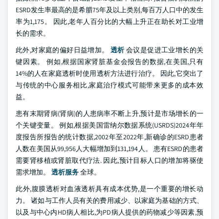
ESRD发生率最高的是希腊75年及以上类别,每百万人口中的发生
率为1,175。 因此,老年人百分比的大幅上升正在助长对工业增
长的需求。
此外,对家庭的偏好日益增加。
透析
会议是促进工业增长的关
键因素。 例如,根据国家肾脏基金会报告的数据,在美国,只有
14%的人在家庭透析时使用透析方法进行治疗。 因此,它突出了
与传统的中心服务相比,家庭治疗模式可能带来更多的成本效
益。
患有末期肾病(肾病)的人患病率不断上升,预计是市场增长的一
个关键变量。 例如,根据美国雷纳尔数据系统(USRDS)2024年年
度报告所报告的统计数据,2002年至2022年,新确诊的ESRD患者
人数在美国从99,956人大幅增加到131,194人。 患有ESRD的患者
需要肾移植或肾脏取代疗法. 因此,预计目标人口的增加将驱使
需求增加。
透析服务
全球。
此外,腹膜透析对血液透析具有成本优势,是一个重要的增长动
力。 诸如与工作人员有关的费用减少、以家庭为基础的方式、
以及与中心内HD病人相比,为PD病人提供的药物减少等因素,预