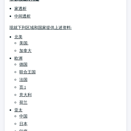
家透析
中间透析
现就下列区域和国家提供上述资料:
北美
美国.
加拿大
欧洲
德国
联合王国
法国
页:1
意大利
荷兰
亚太
中国
日本