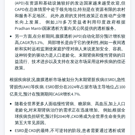
(APD)在资源和基础设施较好的发达国家越来越受欢迎,但
CAPD在总体情景中处于领先地位,特别是在资源有限的农村
和服务不足地区。 此外,政府的支持性政策正在推动产业增
长向上发展。 例如,170多万受益者利用印度政府根据
Pradhan Mantri国家透析方案向其公民提供的透析服务。
另一方面,在分析期间,腹膜透析(APD)自动化部分预计增长较
高,CAGR为5.1%。 局部增长是由于它的便利性,例如一夜间透
析和实时远程监测使家庭护理对病人来说更加安全、容易。
这种转变的驱动力是人口老龄化、末期肾病和慢性肾病的日
益流行、技术进步以及支持在发达市场采用这种疾病的偿还
政策。
根据疾病状况,腹膜透析市场被划分为末期肾脏疾病(ESRD),急性
肾损伤(AKI)等疾病. ESRD部分在2024年占据市场主导地位,占100
亿美元,预计在预测期间CAGR增长4.7%.
随着全世界更多人面临慢性肾病、糖尿病、高血压,加上人口
老龄化,对末期肾病治疗的需求正在迅速增加。 例如,根据全
球疾病负担研究,预计到2040年,CKD将成为全世界生命丧失的
第五大常见原因。
ESRD是CKD的最终,不可逆转的阶段,患者需要通过透析或肾