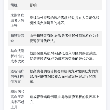
司机
影响
末期肾病
继续助长持续的透析需求,特别是在人口老化和
患者人数
慢性病负担沉重的地区。
上升
捐赠肾短
由于捐赠者有限,导致患者依赖长期透析作为主
缺
要肾脏替代疗法。
与血液透
鼓励保健系统,特别是低收入地区的保健系统,
析相比的
促进腹膜透析,作为成本效益高的替代办法。
成本优势
透析治疗
提高患者的就诊机会和提供方对发病处方的意
的有利补
愿,特别是在保险覆盖面和鼓励家庭治疗的国
偿方案
家。
糖尿病和
高血压发
造成肾衰竭病例增加,导致腹膜透析的收养率上
病率不断
升。
上升