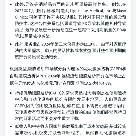
此外,导管等消耗品方面的进步可望提高收养率。 例如,在
2022年7月,医疗器械制造商Light Line Medical, Inc.与Mayo
Clinic公司签署了许可协议,以推进其针对不同导管的感染预
防技术. 这种合作关系包括尿道导管,PD导管和其他各种导管
类型. 这种发展进一步推动在这一过程中采用高质量的PD导
管,以尽量减少感染。
此外,服务业占2024年第二大份额,约为21.9%。 由于对家庭疗
法的大量需求、病人的灵活性和成本效益,预计整个预测期间
该部分将出现强劲增长。
根据类型,腹膜透析市场被分解为连续的流动腹膜透析(CAPD)和
自动腹膜透析(APD). 2024年,连续流动腹膜透析部分在市场上占
据主导地位,占76亿美元,预计在预测期间CAGR增长4.6%。
持续流动腹膜透析(CAPD)的需求仍然很大,特别是在使用透析
中心和自动化设备的机会有限的发展中地区。 人们更喜欢
CAPD,因为它比较负担得起,容易使用,不需要机器进行治疗.
它使患者有每天数次手动进行透析的自由,使他们能够保持日
常的日常活动而不会发生重大干扰.
低收入和中等收入国家的保健系统由于成本效益高,基础设施
需求极小,积极支持联合呼吁程序。 虽然自动化腹膜透析