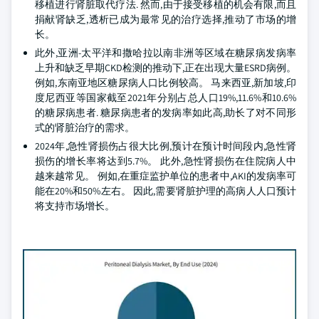
移植进行肾脏取代疗法. 然而,由于接受移植的机会有限,而且
捐献肾缺乏,透析已成为最常见的治疗选择,推动了市场的增
长。
此外,亚洲-太平洋和撒哈拉以南非洲等区域在糖尿病发病率
上升和缺乏早期CKD检测的推动下,正在出现大量ESRD病例。
例如,东南亚地区糖尿病人口比例较高。 马来西亚,新加坡,印
度尼西亚等国家截至2021年分别占总人口19%,11.6%和10.6%
的糖尿病患者. 糖尿病患者的发病率如此高,助长了对不同形
式的肾脏治疗的需求。
2024年,急性肾损伤占很大比例,预计在预计时间段内,急性肾
损伤的增长率将达到5.7%。 此外,急性肾损伤在住院病人中
越来越常见。 例如,在重症监护单位的患者中,AKI的发病率可
能在20%和50%左右。 因此,需要肾脏护理的高病人人口预计
将支持市场增长。