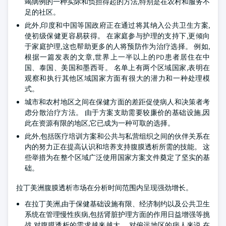
竭病例的一种实际和负担得起的方法,特别是在农村和服务不
足的社区。
此外,印度和中国等国政府正在通过将其纳入公共卫生方案,
使初级保健更容易获得。 在家庭参与护理的支持下,更倾向
于家庭护理,这也帮助更多的人将预防作为治疗选择。 例如,
根据一篇发表的文章,世界上一半以上的PD患者居住在中
国、泰国、美国和墨西哥。 名单上有两个区域国家,表明在
观察和执行其他区域国家方面有很大的潜力和一种处理模
式。
城市和农村地区之间在保健方面的差距促使病人和决策者考
虑分散治疗方法。 由于方案支助需要较廉价的基础设施,因
此在资源有限的地区,它已成为一种可取的选择。
此外,包括医疗培训方案和公共与私营组织之间的伙伴关系在
内的努力正在提高认识和培养支持腹膜透析所需的技能。 这
些举措为在整个区域广泛使用国家方案文件奠定了坚实的基
础。
拉丁美洲腹膜透析市场在分析时间范围内呈现强劲增长。
在拉丁美洲,由于保健基础设施有限、经济制约以及公共卫生
系统在管理慢性疾病,包括肾脏护理方面的作用日益增强等挑
战,对腹膜透析的需求越来越大。 对偏远地区的病人来说,在