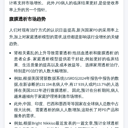
计将支持市场增长。 此外,PD病人的临床结果更好,是促使收养
率上升的另一个指针。
腹膜透析市场趋势
人们对现有治疗方式的认识日益提高,新兴国家PD的采用率上
升,加上对家庭透析模型的需求,这些都是影响该行业增长的关键
趋势。
肾相关紊乱的上升导致需要透析(包括血透析和腹膜透析)的
患者众多. 家庭透析模型提供若干好处,例如更好的临床结
果、生活质量的提高以及成本效益等。 选择家用透析治疗,
特别是PD治疗的人数大幅增加。
例如,根据美国肾脏数据系统(USRDS)2024年报告中报告的数
据,在新诊断的131 194名病人中,有17 939人或约13.7%的人选
择在美国2022年进行腹膜透析。 因此,预计在分析期间,病人
越来越倾向于家庭护理将刺激市场增长。
此外,中国、印度、巴西和墨西哥等国家在全球病人总数中占
很大比例。 需要透析的病人人数增加,这助长了对PD产品和
服务的需求。
例如,根据Bright Nikkiso最近发表的一篇文章,预计全球透析