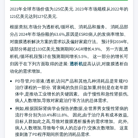
2021年全球市场价值为125亿美元. 2023年市场规模从2022年的
121亿美元达到127亿美元.
根据类别,市场分为透析机/循环机、消耗品和服务。 消耗品部
分占2024年市场份额的63.6%,原因是ESRD病人的发病率增加、
对腹膜透析解决方案的需求以及偏好家庭疗法。 预计到2034年,
该部分将超过133亿美元,预测期间CAGR增长4.9%。 另一方面,透
析机/循环机段预计在预测期间增长5.5%。 这一部分的增长可
归因于在下列方面取得的进展:
透析机
提高认识,对腹膜透析自
动化的需求增加。
PD导管,PD溶液/透析,访问产品和其他几种消耗品是常规PD
治疗课程的一部分. 肾衰竭的负担日益加重,特别是在老年群
体中,是推动工业增长的关键因素。 由于慢性和急性肾损伤,
病人人数增加,导致对家庭治疗等方法的总体需求。
例如,根据国际肾病学会报告的数据,全世界男女慢性肾病的
流行率分别为10.4%和11.8%。 因此,由于治疗具有成本效益,
目标人群如此之高,导致对腹膜透析服务的需求增加。 此外,
病人人数增加,导致每个病人的总诊疗/交换次数增加。 这直
接刺激了PD程序期间所需的消耗品需求.