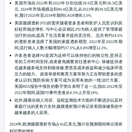
美国市场在2021年和2022年分别估值39.9亿美元和38.3亿美
元. 2024年市场规模达到40.4亿美元,从2023年的39.5亿美元增
长,预计2025年至2034年期间CAGR增长3.5%.
美国腹膜透析(PD)的需求随着更多患者和医护人员意识到其
好处而稳步增长. 与中心会议相比,PD为病人提供了管理家庭
治疗的自由,提高了生活质量并提供灵活性。 总共有约14.5%
的透析患者选择了美国的家庭透析模型. 2012年至2022年期
间,流行病人人数大幅增加约37.5%,从8.8%增至12.1%。
许多患者选择PD是因为这样可以保持他们的独立性,坚持正
常的工作时间安排,或者避免频繁前往透析中心. 保健提供者
也越来越多地支持初级保健,赞赏其成本效益和减少临床环境
压力的能力。 政策举措和教育方案等努力正在帮助更多的患
者认识到,预防疾病方案可成为实用有效的一线治疗方案。
美国RDS报告中报告的数字突出表明了这一点,指出2012年至
2022年期间,该国PD事件患者从8.3%上升至14%。
此外,随着在病人培训、远程监测技术方面的不断进步以及对
家庭疗法的更有力支持,腹膜透析预计将记录美国保健系统中
越来越多的人采用。
2024年,欧洲腹膜透析市场占41亿美元,预计在预测期间将出现有
利可图的增长。