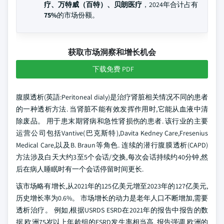
疗、万特威（百特）、贝朗医疗
，2024年合计占有
75%
的市场份额。
获取市场洞察和增长机会
下载免费 PDF
腹膜透析(英語:Peritoneal dialy)是治疗肾脏相关情况不同的患者
的一种透析方法. 当肾脏不能有效发挥作用时,它能从血液中清
除废品。 用于患末期肾病和急性肾损伤的患者. 该行业的主要
运营公司包括Vantive(巴克斯特),Davita Kedney Care,Fresenius
Medical Care,以及B. Braun等角色. 连续的潜行腹膜透析(CAPD)
方法涉及白天大约3至5个会话/交换,每次会话持续约40分钟,然
后在病人睡眠时有一个会话停留时间更长.
该市场略有增长,从2021年的125亿美元增至2023年的127亿美元,
历史增长率为0.6%。 市场增长的动力是老年人口不断增加,需要
透析治疗。 例如,根据USRDS ESRD在2021年的报告中报告的数
据,欧洲75岁以上年龄组的ESRD发生率相当高. 报告强调,欧洲的