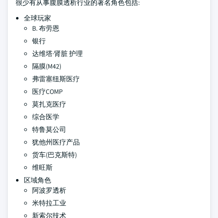
很少有从事腹膜透析行业的著名角色包括:
全球玩家
B. 布劳恩
银行
达维塔·肾脏 护理
隔膜(M42)
弗雷塞纽斯医疗
医疗COMP
莫扎克医疗
综合医学
特鲁莫公司
犹他州医疗产品
货车(巴克斯特)
维旺斯
区域角色
阿波罗透析
米特拉工业
新索尔技术