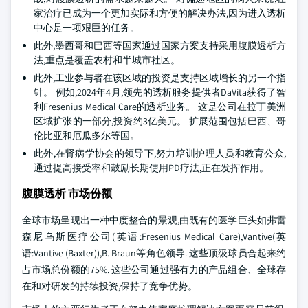
家治疗已成为一个更加实际和方便的解决办法,因为进入透析
中心是一项艰巨的任务。
此外,墨西哥和巴西等国家通过国家方案支持采用腹膜透析方
法,重点是覆盖农村和半城市社区。
此外,工业参与者在该区域的投资是支持区域增长的另一个指
针。 例如,2024年4月,领先的透析服务提供者DaVita获得了智
利Fresenius Medical Care的透析业务。 这是公司在拉丁美洲
区域扩张的一部分,投资约3亿美元。 扩展范围包括巴西、哥
伦比亚和厄瓜多尔等国。
此外,在肾病学协会的领导下,努力培训护理人员和教育公众,
通过提高接受率和鼓励长期使用PD疗法,正在发挥作用。
腹膜透析 市场份额
全球市场呈现出一种中度整合的景观,由既有的医学巨头如弗雷
森尼乌斯医疗公司(英语:Fresenius Medical Care),Vantive(英
语:Vantive (Baxter)),B. Braun等角色领导. 这些顶级球员合起来约
占市场总份额的75%. 这些公司通过强有力的产品组合、全球存
在和对研发的持续投资,保持了竞争优势。