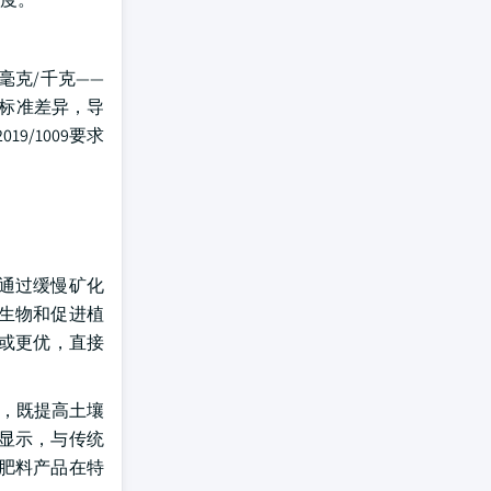
0毫克/千克——
工标准差异，导
/1009要求
通过缓慢矿化
生物和促进植
同或更优，直接
合，既提高土壤
显示，与传统
肥料产品在特