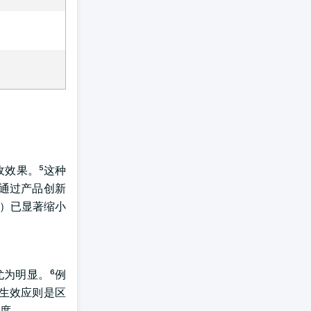
收效果。⁵这种
通过产品创新
品线）已显著缩小
尤为明显。⁶例
生效应则是区
度。