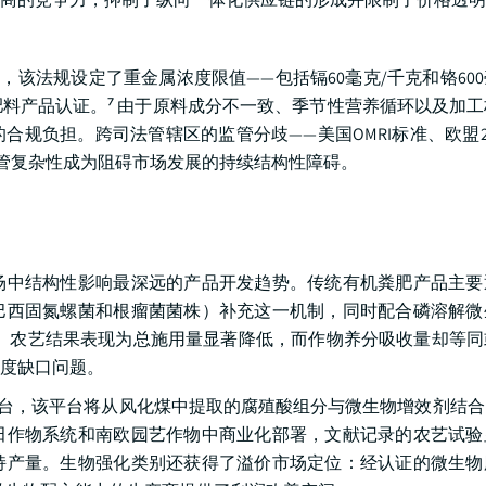
面生效，该法规设定了重金属浓度限值——包括镉60毫克/千克和铬60
料产品认证。⁷ 由于原料成分不一致、季节性营养循环以及加
负担。跨司法管辖区的监管分歧——美国OMRI标准、欧盟2019
管复杂性成为阻碍市场发展的持续结构性障碍。
场中结构性影响最深远的产品开发趋势。传统有机粪肥产品主要
巴西固氮螺菌和根瘤菌菌株）补充这一机制，同时配合磷溶解微
性。农艺结果表现为总施用量显著降低，而作物养分吸收量却等
度缺口问题。
技术平台，该平台将从风化煤中提取的腐殖酸组分与微生物增效剂结
田作物系统和南欧园艺作物中商业化部署，文献记录的农艺试验
持产量。生物强化类别还获得了溢价市场定位：经认证的微生物