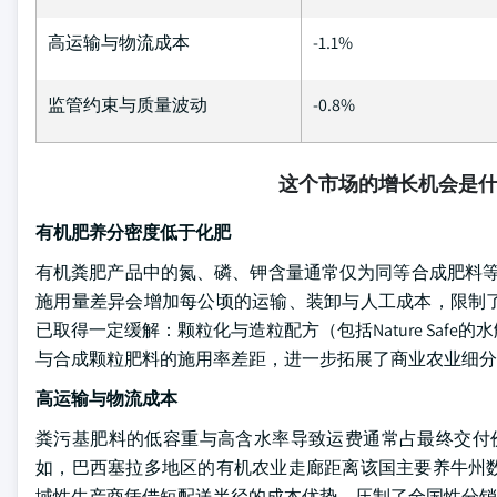
高运输与物流成本
-1.1%
监管约束与质量波动
-0.8%
这个市场的增长机会是
有机肥养分密度低于化肥
有机粪肥产品中的氮、磷、钾含量通常仅为同等合成肥料等
施用量差异会增加每公顷的运输、装卸与人工成本，限制
已取得一定缓解：颗粒化与造粒配方（包括Nature Safe的水解羽
与合成颗粒肥料的施用率差距，进一步拓展了商业农业细分
高运输与物流成本
粪污基肥料的低容重与高含水率导致运费通常占最终交付价
如，巴西塞拉多地区的有机农业走廊距离该国主要养牛州
域性生产商凭借短配送半径的成本优势，压制了全国性分销