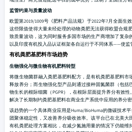
监管约束与质量波动
欧盟第2019/1009号《肥料产品法规》于2022年7月全
这些限值使得大量未经处理的动物粪肥无法获得欧盟合规肥
致质量波动，这为同时服务多国市场的生产商增加了复杂的合规
以及印度有机投入品认证框架各自运行于不同体系——使监
有机粪肥基肥料市场趋势
生物强化与微生物有机肥料转型
将微生物菌群融入粪肥基肥料配方，是有机粪肥基肥料市
释放养分；而生物强化型产品则通过接种固氮菌群（包括
物生长的根际细菌（PGPR），在根际层面提升养分有效
解决了长期制约粪肥基肥料在商业生产系统中应用的养分密
该趋势的一个具体商业应用是Huma/BioHuma的微碳
团聚体稳定性，又改善养分吸收效率。该平台已在北美大
有机粪肥处理方案相比，在减少氮施用量的情况下仍能维