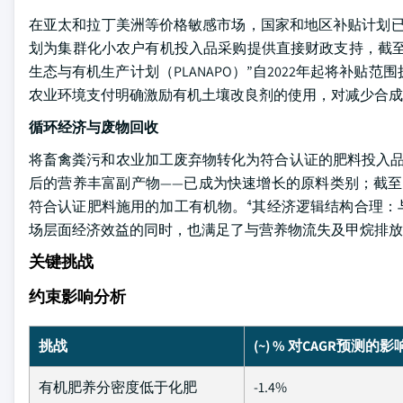
在亚太和拉丁美洲等价格敏感市场，国家和地区补贴计划已成为关键的需求加速
划为集群化小农户有机投入品采购提供直接财政支持，截至
生态与有机生产计划（PLANAPO）”自2022年起将补贴范
农业环境支付明确激励有机土壤改良剂的使用，对减少合成
循环经济与废物回收
将畜禽粪污和农业加工废弃物转化为符合认证的肥料投入品
后的营养丰富副产物——已成为快速增长的原料类别；截至
符合认证肥料施用的加工有机物。⁴其经济逻辑结构合理：
场层面经济效益的同时，也满足了与营养物流失及甲烷排放
关键挑战
约束影响分析
挑战
(~) % 对CAGR预测的影
有机肥养分密度低于化肥
-1.4%