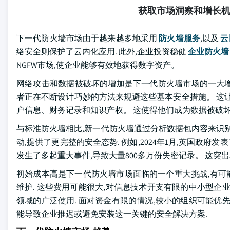
获取市场洞察和增长
下一代防火墙市场由于越来越多地采用
防火墙服务
,以及
云
络安全则保护了云内化应用. 此外,企业投资稳健
企业防火墙
NGFW市场,使企业能够有效地获得数字资产。
网络攻击和数据被破坏的增加是下一代防火墙市场的一大增长
者正在不断设计巧妙的方法来规避这些基本安全措施。 这
户信息、财务记录和知识产权。 这使得他们成为数据被破
与标准防火墙相比,新一代防火墙通过分析数据包内容来识
动,提供了更完整的安全态势. 例如,2024年1月,英国政府
发生了多起重大事件,导致大量800多万份失密记录。 这
初始成本高是下一代防火墙市场面临的一个重大挑战,有可能
维护. 这些费用可能很大,对信息技术开支有限的中小型企
领域的广泛使用. 面对资金有限的情况,较小的组织可能优
能导致企业推迟或避免安装这一关键的安全解决方案.