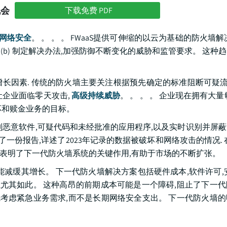
机会
下载免费 PDF
网络安全
。 。 。 。 FWaaS提供可伸缩的以云为基础的防火墙
(b) 制定解决办法,加强防御不断变化的威胁和监管要求。 这种
因素. 传统的防火墙主要关注根据预先确定的标准阻断可疑流量
让企业面临零天攻击,
高级持续威胁
。 。 。 。 企业现在拥有大
坏和赎金业务的目标。
别恶意软件,可疑代码和未经批准的应用程序,以及实时识别并屏
发表了一份报告,详述了2023年记录的数据被破坏和网络攻击的情况.
突出表明了下一代防火墙系统的关键作用,有助于市场的不断扩张。
减缓其增长。 下一代防火墙解决方案包括硬件成本,软件许可,
业尤其如此。 这种高昂的前期成本可能是一个障碍,阻止了下一
先考虑紧急业务需求,而不是长期网络安全支出。 下一代防火墙