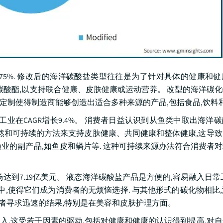
的75%. 修改后的海洋碳酸盐类型往往是为了针对具体的健康和
碳酸酯,以支持联合健康、皮肤健康或运动营养。 改型的海洋碳
种定制使得制造商能够创造出适合多种来源的产品,包括食品,饮料
酸盐工业在CAGR增长9.4%。 消费者日益认识到从鱼类中取出海洋
自然和可持续的方法来支持皮肤健康、共同健康和整体健康,这导
业的副产品,如鱼皮和鳞片等. 这种可持续来源办法符合消费者
达到7.19亿美元。 液态海洋碳酸盐产品是方便的,容易融入日常
中,使得它们成为消费者的无烦恼选择. 与其他形式的碳化物相比
消费者寻求迅速的结果,特别是在美容和皮肤护理方面。
的收入,这受若干因素的驱动,包括对健康和健康的认识得到提高,对