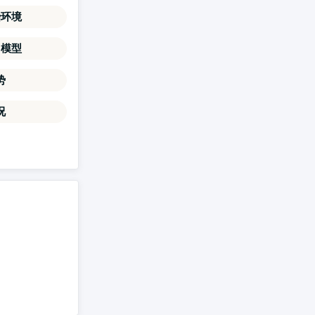
治环境
力模型
势
况