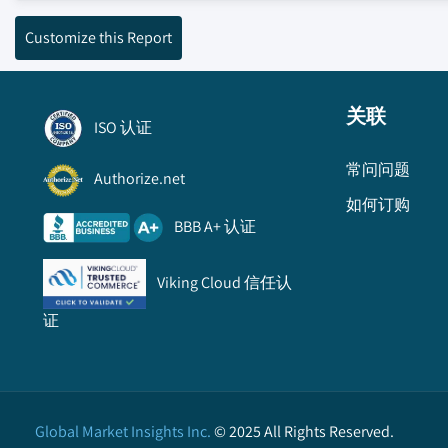
Customize this Report
关联
ISO 认证
常问问题
Authorize.net
如何订购
BBB A+ 认证
Viking Cloud 信任认
证
Global Market Insights Inc.
©
2025
All Rights Reserved.