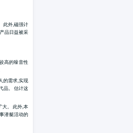
 此外,磁强计
域产品日益被采
合较高的噪音性
。
人的需求,实现
代品。 估计这
大。 此外,本
从事潜艇活动的