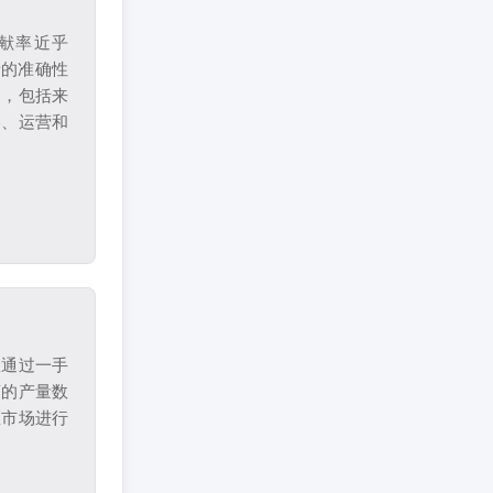
献率近乎
析的准确性
场，包括来
略、运营和
从通过一手
商的产量数
区市场进行