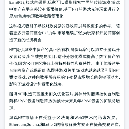
Earn(P2E)模式的采用,玩家可以赚取现实世界的传统游戏,游戏
中资产在平台外没有货币价值,基于NFT的游戏允许玩家进行交
易,销售,并实现数字收藏货币化.
这种模式吸引了寻找财政奖励的游戏商,并导致更多的参与。 随
着更多开发商整合P2E力学,市场继续扩张,为玩家和开发商都创
造了新的经济机会.
NFT提供游戏中资产的真正所有权,确保玩家可以独立于游戏开
发者购买,出售或交易项目. 这种分散化模式提高了数字资产的
价值,因为它们在区块链上保持独特性和稀缺性。 由于能够跨平
台转移资产或保留价值,即使游戏关闭,游戏也越来越吸引到NFT
驱动游戏. 这种向数字所有权的转变是市场增长的关键驱动力,
影响了游戏设计和货币化战略.
赌博NFT制造商应推出耐久优化芯片,具体针对赌博控制台制造
商和AR/VR设备制造商,因为预计未来几年AR/VR设备的扩散将增
加。
游戏NFT市场正在受益于区块链和Web3技术的迅速发展。
Ethereum,Solana,和Letle-2的缩放解决方案正在提高交易速度,