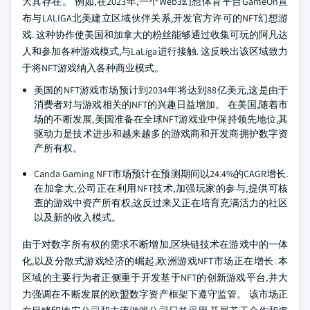
大其存在。 例如,在2023年,一个Web3幻想体育平台GameOn宣
布与LALIGA北美建立区域伙伴关系,开发官方许可的NFT幻想游
戏. 这种协作使美国和加拿大的粉丝能够通过收集可玩的阿凡达
人和参加各种游戏模式,与LaLiga进行接触. 这反映出该区域致力
于将NFT游戏纳入各种商业模式。
美国的NFT游戏市场预计到2034年将达到88亿美元,这是由于
消费者对与游戏相关的NFT的兴趣日益增加。 在美国,随着市
场的不断发展,美国准备在全球NFT游戏业中保持领先地位,其
驱动力是技术进步和越来越多的游戏商和开发商拥护数字资
产所有权。
Canda Gaming NFT市场预计在预测期间以24.4%的CAGR增长.
在加拿大,公司正在利用NFT技术,加强玩家的参与,提供可核
查的游戏中资产所有权,这反过来又正在培育充满活力的社区
以及新的收入模式。
由于对数字所有权的需求不断增加,区块链技术在游戏中的一体
化,以及分散式游戏经济的崛起,欧洲游戏NFT市场正在增长. 本
区域的主要行为者正侧重于开发基于NFT的创新游戏平台,并大
力强调在不断发展的欧盟数字资产框架下遵守监管。 该市场正