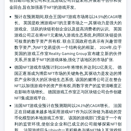
在目睹印地安公司和主流游戏公司日益采用,开展若干合作和资
金回合,旨在加强基于NFT的游戏开发。
预计在预测期间,联合王国NFT游戏市场将以24.5%的CAGR增
长。 英国是欧洲游戏NFT的主要市场之一,其驱动力是强大的
游戏业、活跃的块链初创企业以及提高消费者的认识。 英国
游戏公司正在将NFT元素纳入游戏生态系统,利用区块链提供
可核查的数字资产所有权. 联合王国政府也表示有兴趣管理
数字资产,为NFT交易提供一个结构化的框架。 2024年,位于
英国的游戏工作室Reality Gaming Group宣布建立新的伙伴
关系,开发基于NFT的游戏体验,强化了该地区的市场扩张.
德国NFT游戏市场预计到2034年将增长并达到22亿美元。 德
国正逐渐成为博弈NFT市场的关键角色,其驱动力是发达的博
弈产业和强大的区块链生态系统. 该国的赌博公司正在整合
NFT,以加强游戏中的资产所有权,而数字资产的监管清晰度正
在影响市场增长。 德国游戏工作室正与区块链公司合作创建
NFT集成游戏平台.
法国NFT游戏业预计在预测期间以24.1%的CAGR增长。 法国
正在目睹越来越多地采用游戏NFT作为以区块链为基础的货
币化模型的本地游戏工作室。 该国的游戏部门受益于一个有
利的监管环境,使创业企业和已成立的公司能够探索NFT创
新。 法国游戏巨头Ubisoft一直积极参与将NFT纳入其游戏组