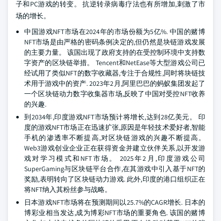
子和PC游戏的转变。 抗逆转录病毒疗法也有所增加,刺激了市
场的增长。
中国游戏NFT市场在2024年的市场份额为5亿%. 中国的赌博
NFT市场是由严格的密码条例决定的,但仍然是块链游戏发展
的主要力量。 该国出现了政府支持的在受控制环境中支持数
字资产的区块链举措。 Tencent和NetEase等大型游戏公司已
经试用了类似NFT的数字收藏器,专注于合规性,同时将块链技
术用于游戏中的资产. 2023年2月,阿里巴巴的蚂蚁集团发起了
一个区块链动力数字收集器市场,反映了中国对受控NFT收养
的兴趣.
到2034年,印度游戏NFT市场预计将增长,达到28亿美元。 印
度的游戏NFT市场正在迅速扩张,原因是年轻技术爱好者,智能
手机的渗透率不断提高,对区块链游戏的兴趣不断提高。
Web3游戏创业企业正在获得资金并建立伙伴关系,以开发游
戏对学习模式和NFT市场。 2025年2月,印度游戏公司
SuperGaming与区块链平台合作,在其游戏中引入基于NFT的
奖励,表明转向了区块链动力游戏. 此外,印度的港口组织正在
将NFT纳入其粉丝参与战略。
日本游戏NFT市场将在预测期间以25.7%的CAGR增长. 日本的
博彩业相当发达,成为博彩NFT市场的重要角色. 该国的赌博