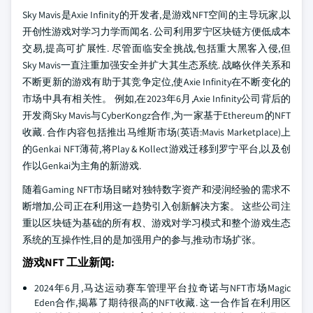
Sky Mavis是Axie Infinity的开发者,是游戏NFT空间的主导玩家,以
开创性游戏对学习力学而闻名. 公司利用罗宁区块链方便低成本
交易,提高可扩展性. 尽管面临安全挑战,包括重大黑客入侵,但
Sky Mavis一直注重加强安全并扩大其生态系统. 战略伙伴关系和
不断更新的游戏有助于其竞争定位,使Axie Infinity在不断变化的
市场中具有相关性。 例如,在2023年6月,Axie Infinity公司背后的
开发商Sky Mavis与CyberKongz合作,为一家基于Ethereum的NFT
收藏. 合作内容包括推出马维斯市场(英语:Mavis Marketplace)上
的Genkai NFT薄荷,将Play & Kollect游戏迁移到罗宁平台,以及创
作以Genkai为主角的新游戏.
随着Gaming NFT市场目睹对独特数字资产和浸润经验的需求不
断增加,公司正在利用这一趋势引入创新解决方案。 这些公司注
重以区块链为基础的所有权、游戏对学习模式和整个游戏生态
系统的互操作性,目的是加强用户的参与,推动市场扩张。
游戏NFT 工业新闻:
2024年6月,马达运动赛车管理平台拉奇诺与NFT市场Magic
Eden合作,揭幕了期待很高的NFT收藏. 这一合作旨在利用区