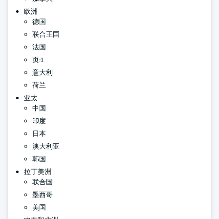
欧洲
德国
联合王国
法国
页:1
意大利
荷兰
亚太
中国
印度
日本
澳大利亚
韩国
拉丁美洲
联合国
墨西哥
美国