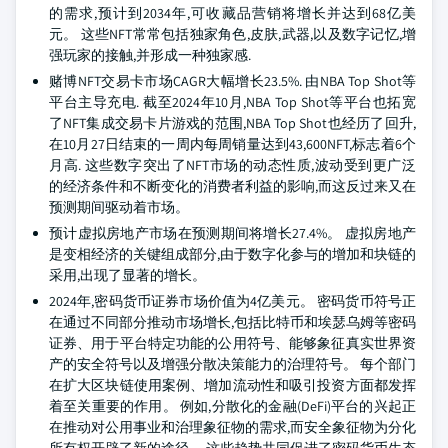
的需求,预计到2034年,可收藏品营销将增长并达到68亿美
元。 这些NFT常常包括独家角色,皮肤,武器,以及数字记忆,增
强玩家的接触,并形成一种独家感.
赌博NFT交易卡市场CAGR大幅增长23.5%. 由NBA Top Shot等
平台主导充电. 截至2024年10月,NBA Top Shot等平台也拓宽
了NFT集成交易卡片游戏的范围,NBA Top Shot也经历了回升,
在10月27日结束的一周内每周销量达到43,600NFT,标志着6个
月高. 这些数字突出了NFT市场的动态性质,波动受到更广泛
的经济条件和不断变化的消费者利益的影响,而这反过来又在
预测期间驱动着市场。
预计虚拟房地产市场在预测期间将增长27.4%。 虚拟房地产
是变相经济的关键组成部分,由于数字化参与的增加和块链的
采用,出现了显著的增长。
2024年,密码货币证券市场价值为4亿美元。 密码货币符号正
在通过不同部分推动市场增长,包括比特币和埃瑟乌姆等密码
证券、用于平台特定功能的公用符号、能够象征真实世界资
产的安全符号以及增强分散决策能力的治理符号。 每个部门
在扩大区块链使用案例、增加流动性和吸引投资方面都发挥
着至关重要的作用。 例如,分散化的金融(DeFi)平台的兴起正
在推动对公用事业和治理象征物的需求,而安全象征物为分化