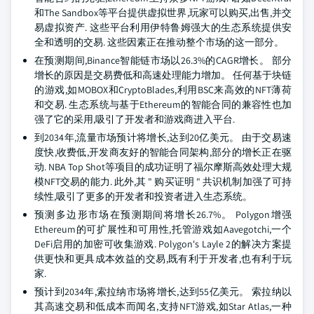
和The Sandbox等平台提供虚拟世界,玩家可以购买,出售,并交
易虚拟资产. 这些平台利用伊特鲁姆强大的生态系统提供安
全和透明的交易. 这些因素正在推动整个市场的这一部分。
在预测期间,Binance智能链市场以26.3%的CAGR增长。 部分
增长的原因是交易费低和高速处理能力增加。 任何基于块链
的游戏,如MOBOX和CryptoBlades,利用BSC来高效的NFT薄荷
和交易. 生态系统与基于Ethereum的智能合同的兼容性也加
强了它的采用,吸引了开发者和游戏商进入平台.
到2034年,流量市场预计将增长,达到20亿美元。 由于交易速
度快,收费低,开发商友好的智能合同架构,部分的增长正在驱
动. NBA Top Shot等项目的成功证明了福尔摩斯高效处理大规
模NFT交易的能力. 此外,其 " 购买证明 " 共识机制加强了可持
续性,吸引了更多的开发者和投资者进入生态系统。
预测多边形市场在预测期间将增长26.7%。 Polygon增强
Ethereum的可扩展性和可用性,托管游戏如Aavegotchi,一个
DeFi启用的加密可收集游戏. Polygon's Layle 2的解决方案提
供更快和更具成本效益的交易,既有利于开发者,也有利于玩
家.
预计到2034年,索拉纳市场将增长,达到55亿美元。 索拉纳以
其高速交易和低成本而闻名,支持NFT游戏,如Star Atlas,一种