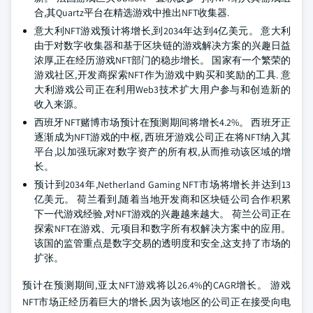
合,其Quartz平台在精选游戏中推出NFT收集器.
意大利NFT游戏预计将增长,到2034年达到4亿美元。 意大利
由于对数字收集器和基于区块链的游戏解决方案的兴趣日益
浓厚,正在经历游戏NFT部门的稳步增长。 国家有一个繁荣的
游戏社区,开发商探索NFT作为游戏中购买和奖励的工具. 意
大利游戏公司正在利用Web3技术扩大用户参与和创造新的
收入来源。
西班牙NFT赌博市场预计在预测期间将增长4.2%。 西班牙正
逐渐成为NFT游戏的中枢, 西班牙游戏公司正在将NFT纳入其
平台,以加强玩家对数字资产的所有权,从而推动该区域的增
长。
预计到2034年,Netherland Gaming NFT市场将增长并达到13
亿美元。 荷兰看到,随着当地开发商和区块链公司合作积累
下一代游戏经验,对NFT游戏的兴趣越来越大。 荷兰公司正在
探索NFT在游戏、元项目和数字所有权解决方案中的应用。
该国的监管重点是数字交易的透明度和安全,这支持了市场的
扩张。
预计在预测期间,亚太NFT游戏将以26.4%的CAGR增长。 游戏
NFT市场正经历着巨大的增长,因为该地区的公司正在接受向电