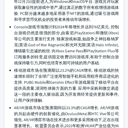
年12月2日提前进入,为Windows和macOS平台. 游戏允许玩家
获取象征性的游戏中资产,通过真正的数字所有权增强游戏体
验. PC部分越来越多地采用基于NFT的游戏,通过吸引游戏商
和寻求货币化机会的投资者来推动市场增长.
Console游戏市场预计到2034年将增长并达到76亿美元. 控制
台游戏仍然是很强的部分,由索尼(PlayStation)和微软(Xbox)
等公司的主要发行支持. 独家游戏标题,如战争之神拉格纳罗
克(英语:God of War Ragnarök)和光环无限(英语:Halo Infinite),
继续吸引忠诚的粉丝. 向Xbox Game Pass和PlayStation Plus等
订阅服务的转变,提供固定收费访问游戏库,有助于控制台游
戏保持吸引力,同时也培育长期可持续的用户基础.
移动游戏市场在预测期以23.2%的CAGR增长. 移动游戏的快
速增长得到了全球广泛使用智能手机和应用程序商店进化的
支持. PUBG Mobile和Genshin Effect等游戏展现了移动平台在
提供高质量,浸润性体验方面的力量. 应用中采购和微交易是
这一段的主要收入驱动器,因为开发商经常提供更新和事件,
让用户保持接触.
AR/VR游戏市场在预测期间以33.3%的CAGR增长. AR/VR游戏
的兴起由硬件的创新催化,由Oculus(Meta)和HTC Vive等公司
领先. AR/VR博弈市场在技术进步和更多采用推动下,正在出现
显著增长。 欧盟委员会表示,2021年欧洲VR/AR产业估值为96