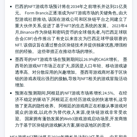
巴西的NFT游戏市场预计将在2034年之前增长并达到21亿美
元。 Form Brancis正逐渐成为NFT游戏市场的关键角色, 由大
型游戏社群推动, 该国在游戏公司和区块链平台之间建立了
重大伙伴关系,促进了基于NFT的生态系统的发展。 2023年4
月,Binance作为块链和密码货币的全球领先者,与巴西足球联
合会(CBF)合作推出了有史以来首次为巴西足球甲级联赛的
NFT. 该倡议旨在通过整合区块链技术并提供独家优惠,增强粉
丝的经验。 这些举措正在推动市场的增长。
墨西哥的NFT游戏市场在预测期间以26.9%的CAGR增长。 墨
西哥的游戏NFT市场正在扩大,原因是人口年轻、移动游戏渗
透率高、对分散应用的兴趣增加。 墨西哥游戏商对基于区块
链的游戏表现出强烈的接触,导致与NFT相关的游戏冒险活动
增加.
预测在预测期间,阿根廷的NFT游戏市场将增长24.5%。 在经
济不稳定的驱动下,阿根廷正在经历游戏业的快速增长,这导
致了更高的隐性收养。 阿根廷的游戏商正在积极从事游戏对
观众的游戏,以此作为替代收入来源,使块链游戏非常受欢
迎。 国家拥有蓬勃发展的Web3游戏游戏启动场景,开发商致
力于基于区块链的游戏解决方案,驱动该地区的需求.