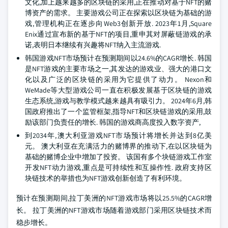
文化,加上越来越多的区块链的采用,正在推动对基于NFT的赌
博资产的需求。 主要游戏公司正在探索以区块链为基础的游
戏,管理机构正在逐步向Web3创新开放. 2023年1月,Square
Enix通过宣布新的基于NFT的项目,重申其对屏蔽链游戏的承
诺,表明日本继续有兴趣将NFT纳入主流游戏.
韩国游戏NFT市场预计在预测期间以24.6%的CAGR增长. 韩国
是NFT游戏的主要市场之一,其发达的游戏业、强大的港口文
化以及广泛的区块链的采用为它提供了动力。 Nexon和
WeMade等大型游戏公司一直在积极发展基于区块链的游戏
生态系统,游戏与教学模式越来越具有吸引力。 2024年6月,韩
国政府推出了一个监管框架,指导NFT和区块链游戏的采用,鼓
励该部门负责任的增长. 韩国的游戏商高度投入数字资产,
到2034年,澳大利亚游戏NFT市场预计将增长并达到8亿美
元。 澳大利亚在充满活力的赌博界的推动下,在以区块链为
基础的赌博企业中增加了投资。 该国有多个块链游戏工作室
开发NFT动力游戏,重点是可持续性和互操作性. 政府支持区
块链技术的举措也为NFT游戏创新创造了有利环境。
预计在预测期间,拉丁美洲的NFT游戏市场将以25.5%的CAGR增
长。 拉丁美洲的NFT游戏市场随着游戏部门采用区块链技术而
稳步增长。