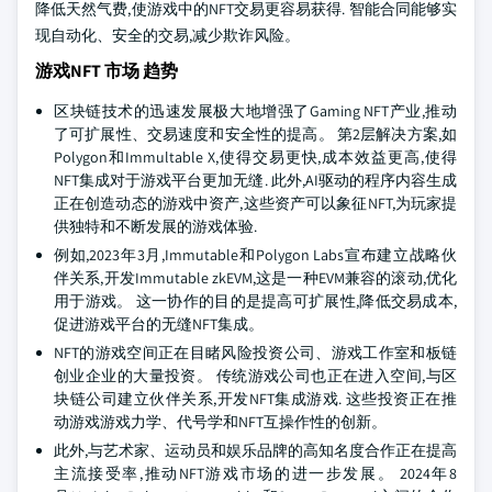
降低天然气费,使游戏中的NFT交易更容易获得. 智能合同能够实
现自动化、安全的交易,减少欺诈风险。
游戏NFT 市场 趋势
区块链技术的迅速发展极大地增强了Gaming NFT产业,推动
了可扩展性、交易速度和安全性的提高。 第2层解决方案,如
Polygon和Immultable X,使得交易更快,成本效益更高,使得
NFT集成对于游戏平台更加无缝. 此外,AI驱动的程序内容生成
正在创造动态的游戏中资产,这些资产可以象征NFT,为玩家提
供独特和不断发展的游戏体验.
例如,2023年3月,Immutable和Polygon Labs宣布建立战略伙
伴关系,开发Immutable zkEVM,这是一种EVM兼容的滚动,优化
用于游戏。 这一协作的目的是提高可扩展性,降低交易成本,
促进游戏平台的无缝NFT集成。
NFT的游戏空间正在目睹风险投资公司、游戏工作室和板链
创业企业的大量投资。 传统游戏公司也正在进入空间,与区
块链公司建立伙伴关系,开发NFT集成游戏. 这些投资正在推
动游戏游戏力学、代号学和NFT互操作性的创新。
此外,与艺术家、运动员和娱乐品牌的高知名度合作正在提高
主流接受率,推动NFT游戏市场的进一步发展。 2024年8