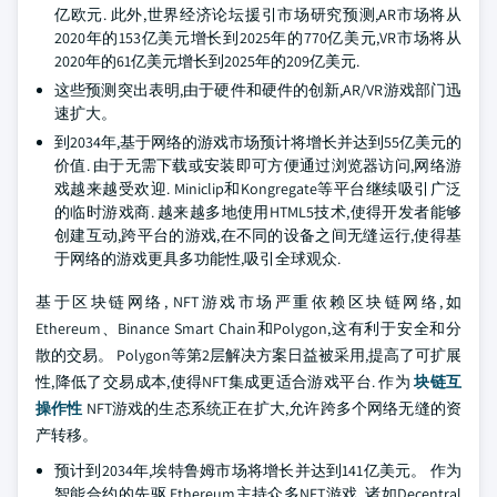
亿欧元. 此外,世界经济论坛援引市场研究预测,AR市场将从
2020年的153亿美元增长到2025年的770亿美元,VR市场将从
2020年的61亿美元增长到2025年的209亿美元.
这些预测突出表明,由于硬件和硬件的创新,AR/VR游戏部门迅
速扩大。
到2034年,基于网络的游戏市场预计将增长并达到55亿美元的
价值. 由于无需下载或安装即可方便通过浏览器访问,网络游
戏越来越受欢迎. Miniclip和Kongregate等平台继续吸引广泛
的临时游戏商. 越来越多地使用HTML5技术,使得开发者能够
创建互动,跨平台的游戏,在不同的设备之间无缝运行,使得基
于网络的游戏更具多功能性,吸引全球观众.
基于区块链网络, NFT游戏市场严重依赖区块链网络,如
Ethereum、Binance Smart Chain和Polygon,这有利于安全和分
散的交易。 Polygon等第2层解决方案日益被采用,提高了可扩展
性,降低了交易成本,使得NFT集成更适合游戏平台. 作为
块链互
操作性
NFT游戏的生态系统正在扩大,允许跨多个网络无缝的资
产转移。
预计到2034年,埃特鲁姆市场将增长并达到141亿美元。 作为
智能合约的先驱,Ethereum主持众多NFT游戏. 诸如Decentral