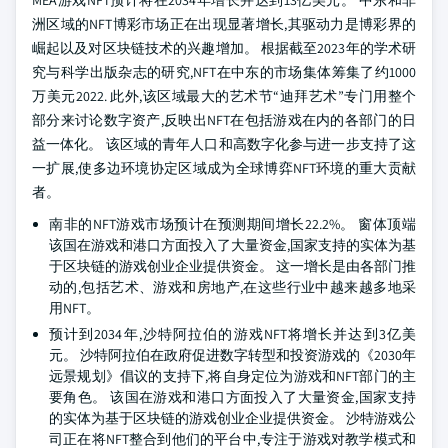
MEA游戏NFT预计将在2034年增长并达到13亿美元。 中东和非
洲区域的NFT博彩市场正在出现显著增长,其驱动力是博彩界的
崛起以及对区块链技术的兴趣增加。 根据截至2023年的学术研
究与科学出版杂志的研究,NFT在中东的市场集体筹集了约1000
万美元2022. 此外,该区域最大的艺术节“迪拜艺术”专门用整个
部分来讨论数字资产,反映出NFT在包括游戏在内的各部门的日
益一体化。 该区域的青年人口和高数字化参与进一步支持了这
一扩展,使多边环境协定区域成为全球博弈NFT环境的重大贡献
者。
南非的NFT游戏市场预计在预测期间增长22.2%。 窗体顶端
该国在游戏和港口方面投入了大量资金,国家支持的实体为基
于区块链的游戏创业企业提供资金。 这一增长是由各部门推
动的,包括艺术、游戏和房地产,在这些行业中越来越多地采
用NFT。
预计到2034年,沙特阿拉伯的游戏NFT将增长并达到3亿美
元。 沙特阿拉伯在政府促进数字转型和投资游戏的《2030年
远景规划》倡议的支持下,将自身定位为游戏和NFT部门的主
要角色。 该国在游戏和港口方面投入了大量资金,国家支持
的实体为基于区块链的游戏创业企业提供资金。 沙特游戏公
司正在将NFT整合到他们的平台中,专注于游戏对教学模式和