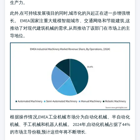
生产力。
此外,在可持续发展项目的同时,城市化的兴起正在进一步增强增
长。 EMEA国家注重大规模智能城市、交通网络和节能建筑,这
推动了对现代建筑机械的需求,从而推动了该部门在市场上的主
导地位。
根据操作情况,EMEA工业机械市场分为自动化机械、半自动化
机械、手工机械和机器人机械。 2024年,自动化机械占据了44%
的市场主导份额,预计这些年将不断增长.