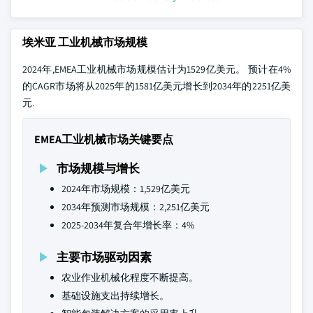
埃米亚 工业机械市场规模
2024年,EMEA工业机械市场规模估计为1529亿美元。 预计在4%
的CAGR市场将从2025年的1581亿美元增长到2034年的2251亿美
元.
EMEA工业机械市场关键要点
市场规模与增长
2024年市场规模：1,529亿美元
2034年预测市场规模：2,251亿美元
2025-2034年复合年增长率：4%
主要市场驱动因素
农业作业机械化程度不断提高。
基础设施支出持续增长。