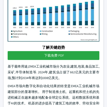
了解关键趋势
下载免费 PDF
基于最终用途,EMEA工业机械市场分为农业,建筑,包装,食品加工,
采矿,半导体制造等. 2024年,建筑业占据了662亿美元的主要市
场,预计到2034年将达到1008亿美元。
EMEA市场向数字化和自动化结果的转变是EMEA工业机械市场
建筑部分的显著增长。 用于制造推土机、起重机和挖土机的先
进机械正在越来越多地配备全球定位系统、远程数据系统和基
于AI的技术。 机器的进步提高了建筑工地的效率、劳动安全和