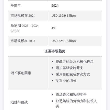
基准年
2024
市场规模在 2024
USD 152.9 Billion
预测期 2025 – 2034
4%
CAGR
市场规模在 2034
USD 225.1 Billion
主要市场趋势
提高养殖经营机械化程度.
增加基础设施开支
增长驱动因素
采用智能包装解决方案
制造业的增长
市场饱和和激烈竞争
缺乏熟练的劳动力和技术人
陷阱与挑战
员