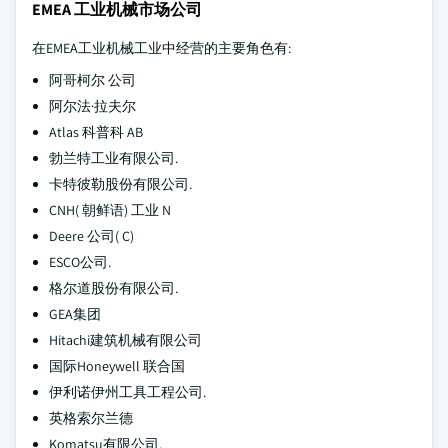
EMEA 工业机械市场公司
在EMEA工业机械工业中经营的主要角色有:
阿哥柯尔 公司
阿尔法·拉夫尔
Atlas 科普科 AB
勃兰特工业有限公司.
卡特彼勒股份有限公司.
CNH( 朝鲜语) 工业 N
Deere 公司( C)
ESCO公司.
格尔道股份有限公司.
GEA集团
Hitachi建筑机械有限公司
国际Honeywell 联合国
伊利诺伊州工具工程公司.
英格索尔兰德
Komatsu有限公司.