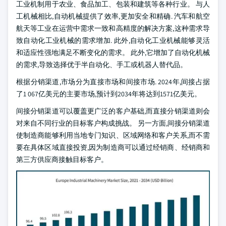
工业机制用于农业、食品加工、包装和建筑等各种行业。 与人
工机械相比,自动机械提供了效率,更加安全和精确. 汽车和航空
航天等工业在运营中需求一致和高精度的解决方案,这种需求导
致自动化工业机械的需求增加. 此外,自动化工业机械能够灵活
和适应性强地满足不断变化的需求。 此外,它增加了自动化机械
的需求,导致选择优于半自动化、手工或机器人替代品。
根据分销渠道,市场分为直接市场和间接市场. 2024年,间接占据
了1 067亿美元的主要市场,预计到2034年将达到1571亿美元。
间接分销渠道可以覆盖更广泛的客户基础,而直接分销渠道则会
对来自不同行业的目标客户构成挑战。 另一方面,间接分销渠道
使制造商能够利用当地专门知识、区域网络和客户关系,而不需
要在具体区域直接投资,因为制造商可以通过经销商、经销商和
第三方供应商接触目标客户。