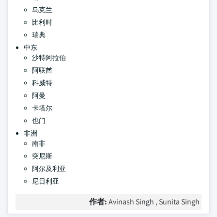
乌克兰
比利时
瑞典
中东
沙特阿拉伯
阿联酋
科威特
阿曼
卡塔尔
也门
非洲
南非
突尼斯
阿尔及利亚
尼日利亚
作者:
Avinash Singh , Sunita Singh