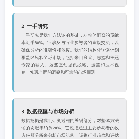
2. 一手研究
一手研究是我们方法论的基础，对整体洞察的贡献
率近乎80%。它涉及与行业参与者的直接交流，以
确保分析的准确性和深度。我们的结构化访谈计划
覆盖区域和全球市场，包括来自高管、总监和主题
专家的输入。这些互动提供战略、运营和技术视
角，实现全面的洞察和可靠的市场预测。
3. 数据挖掘与市场分析
数据挖掘是我们研究过程的关键部分，对整体方法
论的贡献率约为20%。它包括通过主要参与者的收
入份额分析来分析市场结构、识别行业趋势和评估