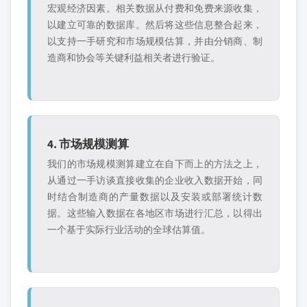
宏观经济因素。相关数据从付费和免费来源收集，
以建立可靠的数据库。然后将这些信息整合起来，
以支持一手研究和市场规模估算，并由分销商、制
造商和协会等关键利益相关者进行验证。
4. 市场规模测算
我们的市场规模测算建立在自下而上的方法之上，
从通过一手访谈直接收集的企业收入数据开始，同
时结合制造商的产量数据以及安装或部署统计数
据。这些输入数据在各地区市场进行汇总，以得出
一个基于实际行业活动的全球估算值。