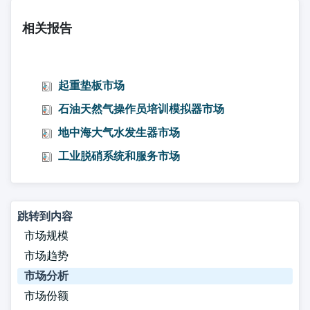
相关报告
起重垫板市场
石油天然气操作员培训模拟器市场
地中海大气水发生器市场
工业脱硝系统和服务市场
跳转到内容
市场规模
市场趋势
市场分析
市场份额