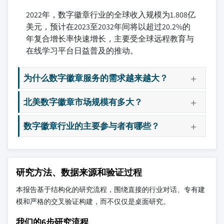
2022年，数字徽章行业的全球收入规模为1.808亿
美元，预计在2023至2032年间将以超过20.2%的
年复合增长率快速增长，主要受全球远程教育与
在线学习平台日益普及的推动。
为什么数字徽章服务的需求越来越大？
北美数字徽章市场规模有多大？
数字徽章行业的主要参与者有哪些？
研究方法、数据来源和验证过程
本报告基于结构化的研究流程，围绕直接的行业对话、专有建
模和严格的交叉验证构建，而不仅仅是桌面研究。
我们的6步研究流程