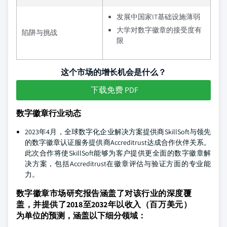
发展中国家IT基础设施薄弱
大学对数字徽章的接受度有
陷阱与挑战
限
这个市场的增长机会是什么？
下载免费 PDF
数字徽章行业动态
2023年4月，全球数字化企业解决方案提供商SkillSoft与领先
的数字徽章认证服务提供商Accreditrust达成合作伙伴关系。
此次合作将使SkillSoft能够为客户提供更全面的数字徽章解
决方案，包括Accreditrust在徽章评估与验证方面的专业能
力。
数字徽章市场研究报告涵盖了对该行业的深度覆
盖，并提供了2018至2032年以收入（百万美元）
为单位的预测，涵盖以下细分领域：