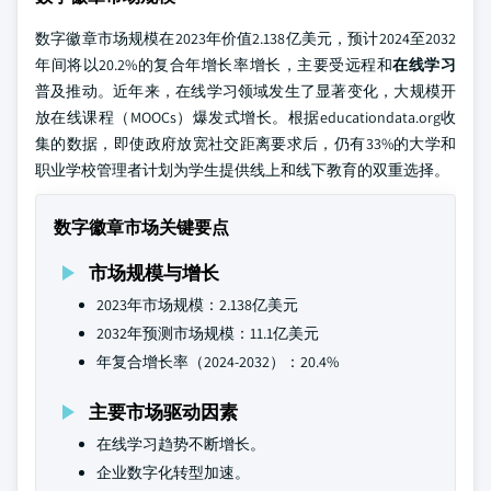
数字徽章市场规模在2023年价值2.138亿美元，预计2024至2032
年间将以20.2%的复合年增长率增长，主要受远程和
在线学习
普及推动。近年来，在线学习领域发生了显著变化，大规模开
放在线课程（MOOCs）爆发式增长。根据educationdata.org收
集的数据，即使政府放宽社交距离要求后，仍有33%的大学和
职业学校管理者计划为学生提供线上和线下教育的双重选择。
数字徽章市场关键要点
市场规模与增长
2023年市场规模：2.138亿美元
2032年预测市场规模：11.1亿美元
年复合增长率（2024-2032）：20.4%
主要市场驱动因素
在线学习趋势不断增长。
企业数字化转型加速。