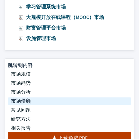
学习管理系统市场
大规模开放在线课程（MOOC）市场
财富管理平台市场
设施管理市场
跳转到内容
市场规模
市场趋势
市场分析
市场份额
常见问题
研究方法
相关报告
下载免费 PDF