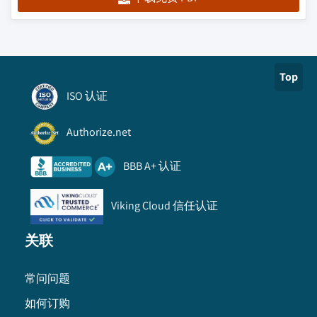
Top
ISO 认证
Authorize.net
BBB A+ 认证
Viking Cloud 信任认证
关联
常问问题
如何订购