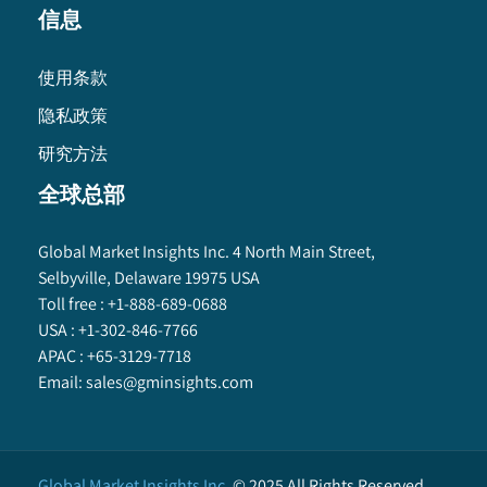
信息
使用条款
隐私政策
研究方法
全球总部
Global Market Insights Inc. 4 North Main Street,
Selbyville, Delaware 19975 USA
Toll free :
+1-888-689-0688
USA :
+1-302-846-7766
APAC :
+65-3129-7718
Email:
sales@gminsights.com
Global Market Insights Inc.
©
2025
All Rights Reserved.