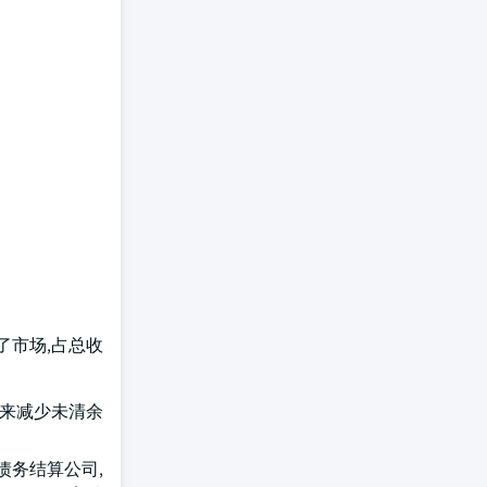
了市场,占总收
务来减少未清余
债务结算公司,