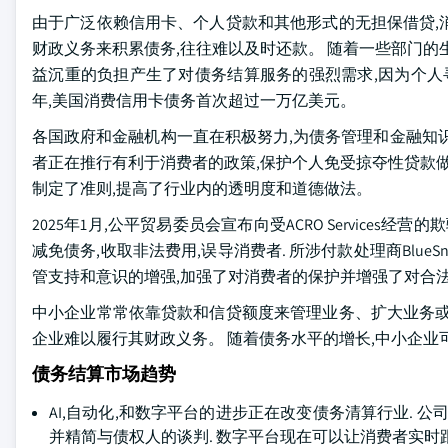
由于广泛依赖信用卡、个人贷款和其他形式的无担保借贷,
财政义务来积累债务,往往难以及时还款。 随着一些部门的
益沉重的负担产生了对债务结算服务的强烈需求,因为个人寻
年,美国消费信用卡债务首次超过一万亿美元。
各国政府和金融机构一直在积极努力,为债务管理和金融知
者正在推行有利于消费者的政策,保护个人免受掠夺性贷款做
制定了准则,提高了行业内的透明度和道德做法。
2025年1月,公平贸易委员会宣布向受ACRO Service
减免债务,收取非法费用,误导消费者. 所涉付款处理商Blue
管支持和意识的增强,加强了对消费者的保护并增强了对合
中小企业常常依靠贷款和信贷额度来管理业务、扩大业务或
企业难以履行其财政义务。 随着债务水平的增长,中小企业
债务结算市场趋势
AI,自动化,和数字平台的进步正在改变债务清算行业. 
并精简与债权人的谈判. 数字平台现在可以让消费者实时