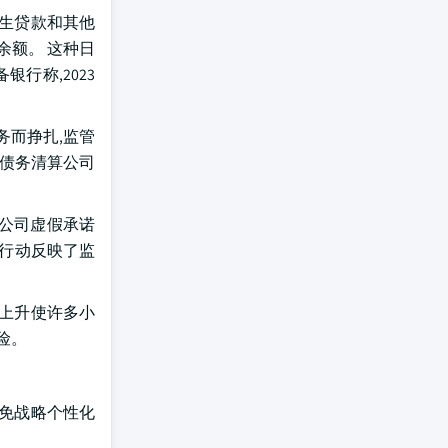
学生贷款和其他
余额。 这种日
行称,2023
务而挣扎,监管
为债务清算公司
。 公司虚假承诺
这一行动反映了监
率上升使许多小
险。
减免战略个性化