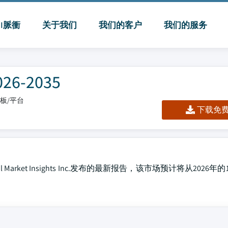
MI脈衝
关于我们
我们的客户
我们的服务
-2035
仪表板/平台
下载免费 
rket Insights Inc.发布的最新报告，该市场预计将从2026年的