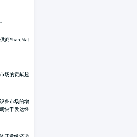
型。
hareMat
区市场的贡献超
筑设备市场的增
长预期快于发达经
体开发经济适