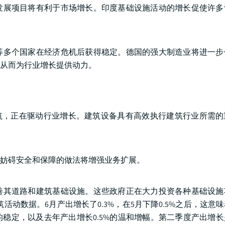
发展项目将有利于市场增长。印度基础设施活动的增长促使许多
等多个国家在经济危机后获得稳定。德国的强大制造业将进一步
从而为行业增长提供动力。
筑，正在驱动行业增长。建筑设备具有高效执行建筑行业所需的
妨碍安全和保障的做法将增强业务扩展。
善其道路和建筑基础设施。这些政府正在大力投资各种基础设施
筑活动数据。6月产出增长了0.3%，在5月下降0.5%之后，这意
的稳定，以及去年产出增长0.5%的温和增幅。第二季度产出增