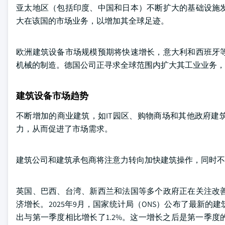
亚太地区（包括印度、中国和日本）不断扩大的基础设施
大在该国的市场业务，以增加其全球足迹。
欧洲建筑设备市场规模预期将快速增长，意大利和西班牙
机械的制造。德国公司正寻求全球范围内扩大其工业业务，
建筑设备市场趋势
不断增加的商业建筑，如IT园区、购物商场和其他政府建
力，从而促进了市场需求。
建筑公司和建筑承包商将注意力转向加快建筑操作，同时不
英国、巴西、台湾、新西兰和法国等多个政府正在关注改
济增长。2025年9月，国家统计局（ONS）公布了最新的建
出与第一季度相比增长了1.2%。这一增长之后是第一季度