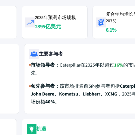
复合年均增长率
2035年预测市场规模
2035）
2895亿美元
6.1%
主要参与者
市场领导者：
Caterpillar在2025年以超过
16%
的市
先。
领先参与者：
该市场排名前5的参与者包括
Caterp
John Deere、Komatsu、Liebherr、XCMG
，202
场份额
40%
。
机遇