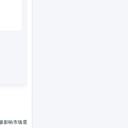
极影响市场需