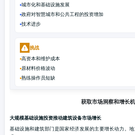
城市化和基础设施发展
政府对智慧城市和公共工程的投资增加
技术进步
挑战
高资本和维护成本
原材料价格波动
熟练操作员短缺
获取市场洞察和增长
大规模基础设施投资推动建筑设备市场增长
基础设施和建筑部门是国家经济发展的主要增长动力。地