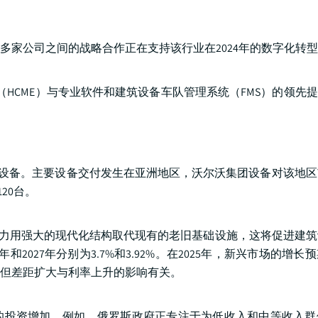
多家公司之间的战略合作正在支持该行业在2024年的数字化转
HCME）与专业软件和建筑设备车队管理系统（FMS）的领先提供商S
台建筑设备。主要设备交付发生在亚洲地区，沃尔沃集团设备对该地
20台。
努力用强大的现代化结构取代现有的老旧基础设施，这将促进建
年和2027年分别为3.7%和3.92%。在2025年，新兴市场的增
况，但差距扩大与利率上升的影响有关。
的投资增加。例如，俄罗斯政府正专注于为低收入和中等收入群