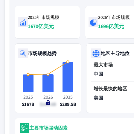
2025年市场规模
2026年市场规模
1670亿美元
1696亿美元
市场规模趋势
地区主导地位
最大市场
中国
增长最快的地区
2025
2026
2035
美国
$167B
$169.6B
$289.5B
主要市场驱动因素