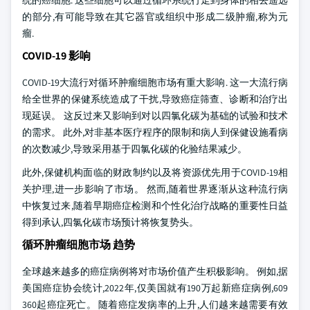
统的癌细胞. 这些细胞可以通过循环系统行走到身体的相去遥远
的部分,有可能导致在其它器官或组织中形成二级肿瘤,称为元
瘤.
COVID-19 影响
COVID-19大流行对循环肿瘤细胞市场有重大影响. 这一大流行病
给全世界的保健系统造成了干扰,导致癌症筛查、诊断和治疗出
现延误。 这反过来又影响到对以四氯化碳为基础的试验和技术
的需求。 此外,对非基本医疗程序的限制和病人到保健设施看病
的次数减少,导致采用基于四氯化碳的化验结果减少。
此外,保健机构面临的财政制约以及将资源优先用于COVID-19相
关护理,进一步影响了市场。 然而,随着世界逐渐从这种流行病
中恢复过来,随着早期癌症检测和个性化治疗战略的重要性日益
得到承认,四氯化碳市场预计将恢复势头。
循环肿瘤细胞市场 趋势
全球越来越多的癌症病例将对市场价值产生积极影响。 例如,据
美国癌症协会统计,2022年,仅美国就有190万起新癌症病例,609
360起癌症死亡。 随着癌症发病率的上升,人们越来越需要有效