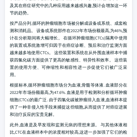
及其在癌症研究中的几种应用越来越感兴趣,预计会增加这一环
节的趋势。
按产品分列,循环的肿瘤细胞市场被分解成设备或系统、成套检
测和消耗品。 设备或系统部件在2022年市场份额最高,为46%,预
计在分析期间将大幅增长。 在循环肿瘤细胞(CTCs)隔离中使用
的装置或系统激增可归因于在癌症诊断、预后和治疗监测方面
越来越多地使用CTCs。 这些装置和系统在从外围血液样本中捕
获四氯化碳方面提供了更高的敏感性、特异性和效率。 这些装
置的使用方便、可伸缩性和相容性进一步促使它们被广泛采
用。
根据标本,循环肿瘤细胞市场分为血液,骨髓等体液. 血液部分在
2022年市场份额最高,为47.6%. 血液是用于检测和分析循环肿瘤
细胞(CTCs)的最广泛. 由于四氯化碳被肿瘤排入血液,血液样本提
供了一种非侵入性手段来捕捉这些细胞,从而提供了对癌症进展
和治疗反应的宝贵见解。
此外,血液是及早发现和监测元病的理想来源。 与其他体液相
比,CTC在血液样本中的浓度相对较高,这进一步加强了它们的检