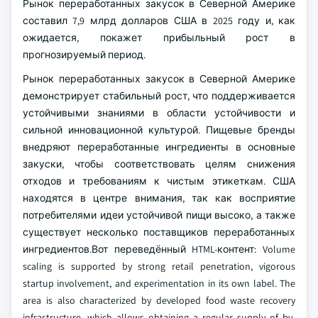
Рынок переработанных закусок в Северной Америке
составил 7,9 млрд долларов США в 2025 году и, как
ожидается, покажет прибыльный рост в
прогнозируемый период.
Рынок переработанных закусок в Северной Америке
демонстрирует стабильный рост, что поддерживается
устойчивыми знаниями в области устойчивости и
сильной инновационной культурой. Пищевые бренды
внедряют переработанные ингредиенты в основные
закуски, чтобы соответствовать целям снижения
отходов и требованиям к чистым этикеткам. США
находятся в центре внимания, так как восприятие
потребителями идеи устойчивой пищи высоко, а также
существует несколько поставщиков переработанных
ингредиентов.Вот переведённый HTML-контент: Volume
scaling is supported by strong retail penetration, vigorous
startup involvement, and experimentation in its own label. The
area is also characterized by developed food waste recovery
infrastructure, which allows obtaining a regular supply of by-