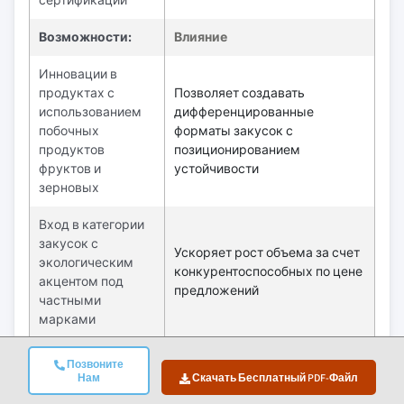
Возможности:
Влияние
Инновации в
продуктах с
Позволяет создавать
использованием
дифференцированные
побочных
форматы закусок с
продуктов
позиционированием
фруктов и
устойчивости
зерновых
Вход в категории
закусок с
Ускоряет рост объема за счет
экологическим
конкурентоспособных по цене
акцентом под
предложений
частными
марками
Рост спроса на
Позвоните
закуски с чистым
Соответствует тенденциям
Нам
Скачать Бесплатный PDF-Файл
составом и на
здорового питания с