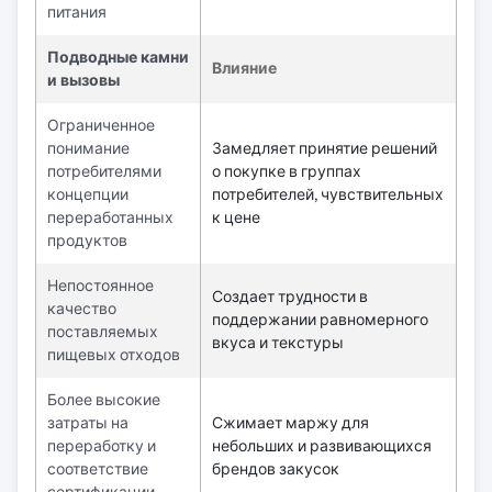
питания
Подводные камни
Влияние
и вызовы
Ограниченное
понимание
Замедляет принятие решений
потребителями
о покупке в группах
концепции
потребителей, чувствительных
переработанных
к цене
продуктов
Непостоянное
Создает трудности в
качество
поддержании равномерного
поставляемых
вкуса и текстуры
пищевых отходов
Более высокие
затраты на
Сжимает маржу для
переработку и
небольших и развивающихся
соответствие
брендов закусок
сертификации